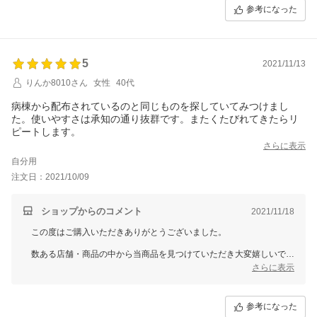
参考になった
貴重なレビューをありがとうございました。
またのご利用心よりお待ち申し上げます。
5
2021/11/13
りんか8010さん
女性
40代
病棟から配布されているのと同じものを探していてみつけまし
た。使いやすさは承知の通り抜群です。またくたびれてきたらリ
ピートします。
さらに表示
自分用
注文日：2021/10/09
ショップからのコメント
2021/11/18
この度はご購入いただきありがとうございました。
数ある店舗・商品の中から当商品を見つけていただき大変嬉しいで
す。
さらに表示
ナース用品もこれから色々と入荷する予定ですので、今後共宜しくお願
い致します。
参考になった
またのご利用お待ちしております。