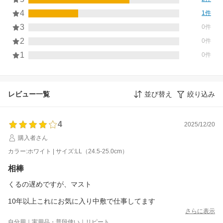
4
1件
3
0件
2
0件
1
0件
レビュー一覧
並び替え
絞り込み
4
2025/12/20
購入者さん
カラー:ホワイト | サイズ:LL（24.5-25.0cm）
相棒
くるの遅めですが、マスト
10年以上これにお気に入り中敷で仕事してます
さらに表示
自分用｜実用品・普段使い｜リピート