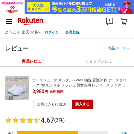
ようこそ 楽天市場へ
ログイン
会員登録
レビュー
商品ページへ
商品レビュー
ショップレビュー
ナースシューズ サンダル 2WAY 病院 看護師 白 ナースクロ
ッグ No.912 サボ メッシュ 男女兼用 レディース メンズ モ
スワールド 医者 介護士 クリニック 医療用 靴 ホワイト スリ
3,980
円
送料無料
ッポン
お気に入りに追加
購入する
4.67
(3件)
5
2件