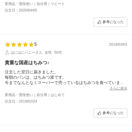
実用品・普段使い｜自分用｜リピート
注文日：2020/04/05
参考になった
5
2019/03/03
はにはにハニーさん
女性
50代
貴重な国産はちみつ♪
注文した翌日に届きました。
毎朝のパンは、はちみつ派です。
今までなんとなくスーパーで売っているはちみつを食べていまし
たが、どうせ食べるなら安全安心な国産はちみつが食べたい！と
さらに表示
思いレビューの評価が高く、大好きな松山の養蜂場…と言うこと
実用品・普段使い｜自分用｜はじめて
でこちらのはちみつを購入しました。
注文日：2019/02/24
みかんのはちみつです。
どんな味なのかワクワしながらいただきました！
参考になった
やさしい甘さではちみつ独特の風味が鼻から抜けていきます。
こどもの頃に食べたはちみつを思い出させる味です。
蜂さんが頑張って集めてくれたのねーと思うとありがたいです
ね。