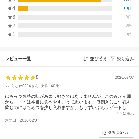
4
10件
3
0件
2
0件
1
0件
レビュー一覧
並び替え
絞り込み
5
2026/03/07
らむね0214さん
女性
60代
はちみつ独特の味があまり好きではありませんが、このみかん畑
から・・・は本当に食べやすいって思います。毎朝きなこ牛乳を
飲むのにはちみつを少し入れますが、もうずいぶんリピートして
います。容器も使いやすく本当に便利です。
さらに表示
注文日：2026/02/07
参考になった