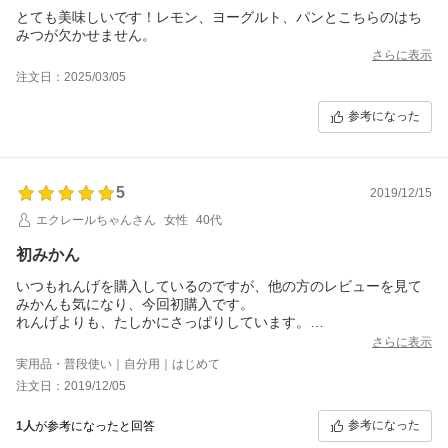
とても美味しいです！レモン、ヨーグルト、パンとこちらのはち
みつが欠かせません。
さらに表示
注文日：2025/03/05
参考になった
5
2019/12/15
エクレールちゃんさん
女性
40代
初みかん
いつもれんげを購入しているのですが、他の方のレビューを見て
みかんも気になり、今回初購入です。
れんげよりも、たしかにさっぱりしています。
でも、思っていたよりもみかんの香りが感じられず、それだけが
さらに表示
少し残念でした。
実用品・普段使い｜自分用｜はじめて
嗅覚の問題でしょうか。。。
注文日：2019/12/05
ですが、こちらはこちらでおいしいので、大事に食べたいと思い
ます。
参考になった
1人
が参考になったと回答
私の場合、甘いもの（お菓子）を欲した時に我慢する代わりに、
はちみつをひとなめしています。