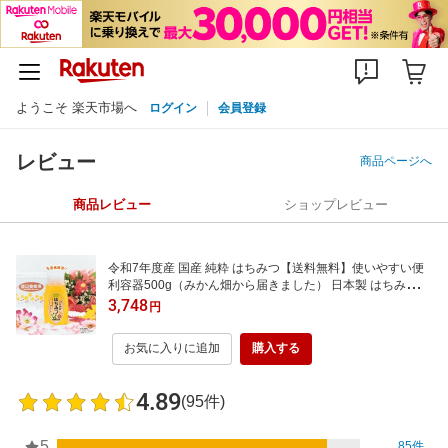
ようこそ 楽天市場へ
ログイン
会員登録
レビュー
商品ページへ
商品レビュー
ショップレビュー
令和7年度産 国産 純粋 はちみつ【送料無料】使いやすい便
利容器500g（みかん畑から届きました） 日本製 はちみつ
ハチミツ ハニー HONEY 蜂蜜 プラ容器 生産者直送 愛媛県
3,748
円
産 国産蜂蜜 国産ハチミツ 送料無料
お気に入りに追加
購入する
4.89
(95件)
5
85件