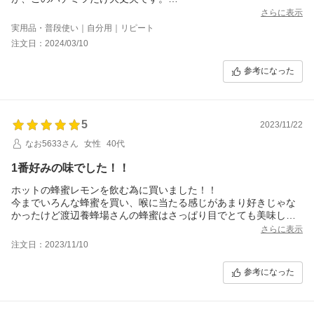
健康のために、はちみつ紅茶レモンでいただいています。美味し
さらに表示
いです。
実用品・普段使い｜自分用｜リピート
注文日：2024/03/10
参考になった
5
2023/11/22
なお5633さん
女性
40代
1番好みの味でした！！
ホットの蜂蜜レモンを飲む為に買いました！！
今までいろんな蜂蜜を買い、喉に当たる感じがあまり好きじゃな
かったけど渡辺養蜂場さんの蜂蜜はさっぱり目でとても美味しく
一番好みでした♪
さらに表示
トーストにも美味しくて最近は蜂蜜バターばっかりです！！
注文日：2023/11/10
品物も丁寧に梱包されていて良かったです。
参考になった