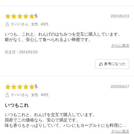
さっぱりしているはちみつでもそれなりに濃厚な甘さがあるの
で、少量でも満足できます。
5
2021/01/13
テパパさん
女性
40代
いつも、これと、れんげのはちみつを交互に購入しています。
癖がなく、安心して食べられるよい蜂蜜です。
さらに表示
注文日：2021/01/10
参考になった
5
2020/04/17
テパパさん
女性
40代
いつもこれ
いつもこれと、れんげを交互で購入しています。
国産でこの価格なら、安心で満足です。
味も香りもさっぱりしていて、パンにもヨーグルトにも料理にも
使えます。
さらに表示