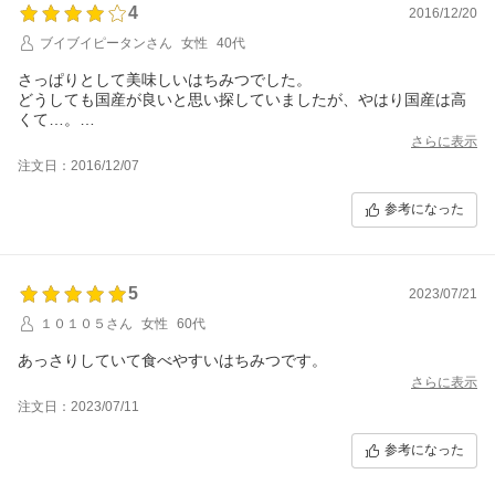
4
朝から心が豊かになりました。
2016/12/20
ブイブイピータンさん
女性
40代
さっぱりとして美味しいはちみつでした。
どうしても国産が良いと思い探していましたが、やはり国産は高
くて…。
でもこちらの「みかん」の蜂蜜にとても興味が湧いたので購入し
さらに表示
てみました。
注文日：2016/12/07
想像していたよりもさっぱりしていて、「みかん」と言う感じも
正直良くはわかりませんでしたので★ひとつ減で。（個人的な気
参考になった
持ちです）
健康のためにスプーン一杯を毎日舐めるようにしています。
今回のボトルタイプは蜂蜜を出す際にキャップが大変考えられて
いてとても良いです。
5
2023/07/21
こちらの商品にして本当に良かったです。
次は「れんげ」にしてみようかと思っています。
１０１０５さん
女性
60代
あっさりしていて食べやすいはちみつです。
さらに表示
注文日：2023/07/11
参考になった