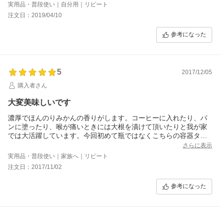
ので、みかんの方がれんげよりも独特の香りがない感じです。
実用品・普段使い｜自分用｜リピート
私はほぼ料理に使うので、あまり関係ないのですが。
注文日：2019/04/10
なくなったらまた買います♪
参考になった
5
2017/12/05
購入者さん
大変美味しいです
濃厚でほんのりみかんの香りがします。コーヒーに入れたり、パ
ンに塗ったり、喉が痛いときには大根を漬けて頂いたりと我が家
では大活躍しています。今回初めて瓶ではなくこちらの容器タイ
プにしてみましたが、とても使いやすいですね。本当にお勧めの
さらに表示
ハチミツです。
実用品・普段使い｜家族へ｜リピート
注文日：2017/11/02
参考になった