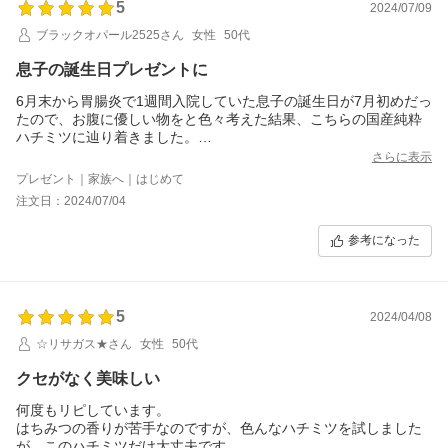
5
2024/07/09
ブラックオパール2525さん
女性
50代
息子の誕生日プレゼントに
6月末から胃腸炎で1週間入院していた息子の誕生日が7月初めだっ
たので、お腹に優しい物をと色々考えた結果、こちらの国産純粋
ハチミツに辿り着きました。
栄養もとれて息子も喜んでくれて大満足です。
さらに表示
プレゼント｜家族へ｜はじめて
注文日：2024/07/04
参考になった
5
2024/04/08
☆リサガス★さん
女性
50代
クセがなく美味しい
何度もリピしています。
はちみつの香りが苦手なのですが、色んなハチミツを試しました
が、このハチミツだけ大丈夫です。