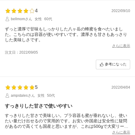
4
2022/09/10
bellmomさん
女性
60代
ずっと濃厚で甘味もしっかりした八ヶ岳の蜂蜜を食べたいまし
た。こちらのは容器が使いやすいです。濃厚さも甘さもあっさり
した美味しさです。
さらに表示
注文日：2022/09/05
参考になった
5
2022/04/04
ampstalesさん
女性
50代
すっきりした甘さで使いやすい
すっきりした甘さで美味しい。プラ容器も蜜が垂れないし、使い
たい量だけ出せるので実用的です。お安い外国産は安全性に疑問
があるので高くても国産と思いますが、これは500gで大変リーズ
ナブルだと思います。パンやデザート以外に煮物などの調味料と
さらに表示