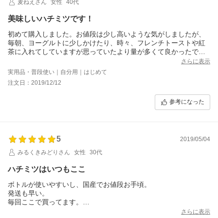
麦ねえさん
女性
40代
美味しいハチミツです！
初めて購入しました。お値段は少し高いような気がしましたが、
毎朝、ヨーグルトに少しかけたり、時々、フレンチトーストや紅
茶に入れてしていますが思っていたより量が多くて良かったで
す。国産ですし、この量ですからお値打ちだと思います。逆さま
さらに表示
にして適量出しやすいと思いますが、注ぎ口周りに付きやすい、
実用品・普段使い｜自分用｜はじめて
液だれしやすいのは仕方ないことなのかな。機会がありました
注文日：2019/12/12
ら、次回も購入したいです。クセがなくて、美味しいハチミツで
す。
参考になった
5
2019/05/04
みるくきみどりさん
女性
30代
ハチミツはいつもここ
ボトルが使いやすいし、国産でお値段お手頃。
発送も早い。
毎回ここで買ってます。
と、いいつつ、実はハチミツの独特の香りがあまり得意ではない
さらに表示