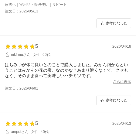
家族へ｜実用品・普段使い｜リピート
注文日：2026/05/13
参考になった
5
2026/04/18
mkf-muさん
女性
60代
はちみつが体に良いとのことで購入しました。みかん畑からとい
うことはみかんの花の蜜、なのかな？あまり濃くなくて、クセも
なく、そのまま食べて美味しいハチミツです。
梱包が頑丈でした。安心して次も購入できます。
さらに表示
注文日：2026/04/01
参考になった
5
2025/04/13
ampoiさん
女性
40代