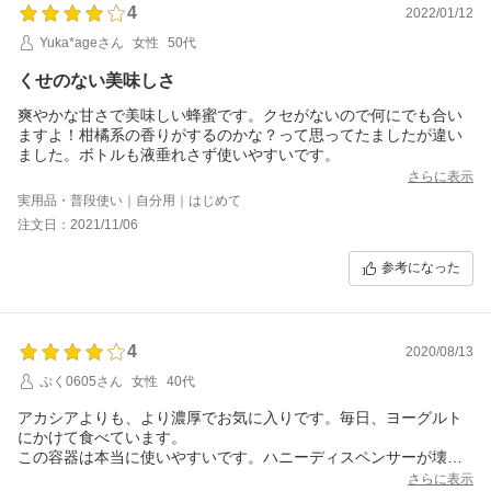
4
2022/01/12
Yuka*ageさん
女性
50代
くせのない美味しさ
爽やかな甘さで美味しい蜂蜜です。クセがないので何にでも合い
ますよ！柑橘系の香りがするのかな？って思ってたましたが違い
ました。ボトルも液垂れさず使いやすいです。
さらに表示
実用品・普段使い｜自分用｜はじめて
注文日：2021/11/06
参考になった
4
2020/08/13
ぷく0605さん
女性
40代
アカシアよりも、より濃厚でお気に入りです。毎日、ヨーグルト
にかけて食べています。
この容器は本当に使いやすいです。ハニーディスペンサーが壊れ
たタイミングで、他社様で、このタイプの容器のみ購入していた
さらに表示