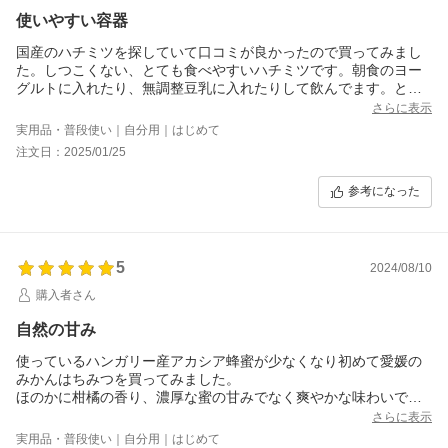
使いやすい容器
国産のハチミツを探していて口コミが良かったので買ってみまし
た。しつこくない、とても食べやすいハチミツです。朝食のヨー
グルトに入れたり、無調整豆乳に入れたりして飲んでます。とに
かく容器が使いやすくて好きです。ちょっとお高いですが、買っ
さらに表示
て良かったです。
実用品・普段使い｜自分用｜はじめて
注文日：2025/01/25
参考になった
5
2024/08/10
購入者さん
自然の甘み
使っているハンガリー産アカシア蜂蜜が少なくなり初めて愛媛の
みかんはちみつを買ってみました。
ほのかに柑橘の香り、濃厚な蜜の甘みでなく爽やかな味わいで
す。はちみつは主に甘味調味料として使っていますがイエロー色
さらに表示
も薄いため良いですね。自然の恩恵を有難く味わいたいと思いま
実用品・普段使い｜自分用｜はじめて