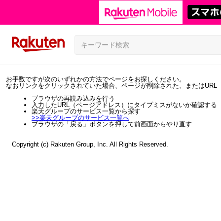
お手数ですが次のいずれかの方法でページをお探しください。
なおリンクをクリックされていた場合、ページが削除された、またはURL
ブラウザの再読み込みを行う
入力したURL（ページアドレス）にタイプミスがないか確認する
楽天グループのサービス一覧から探す
>>
楽天グループのサービス一覧へ
ブラウザの「戻る」ボタンを押して前画面からやり直す
Copyright (c) Rakuten Group, Inc. All Rights Reserved.