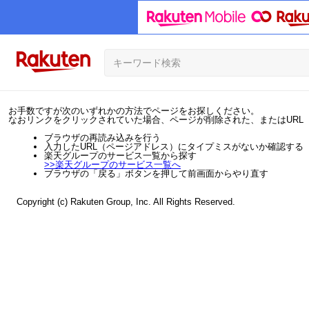
お手数ですが次のいずれかの方法でページをお探しください。
なおリンクをクリックされていた場合、ページが削除された、またはURL
ブラウザの再読み込みを行う
入力したURL（ページアドレス）にタイプミスがないか確認する
楽天グループのサービス一覧から探す
>>
楽天グループのサービス一覧へ
ブラウザの「戻る」ボタンを押して前画面からやり直す
Copyright (c) Rakuten Group, Inc. All Rights Reserved.