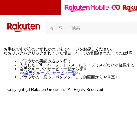
お手数ですが次のいずれかの方法でページをお探しください。
なおリンクをクリックされていた場合、ページが削除された、またはURL
ブラウザの再読み込みを行う
入力したURL（ページアドレス）にタイプミスがないか確認する
楽天グループのサービス一覧から探す
>>
楽天グループのサービス一覧へ
ブラウザの「戻る」ボタンを押して前画面からやり直す
Copyright (c) Rakuten Group, Inc. All Rights Reserved.