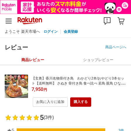
ようこそ 楽天市場へ
ログイン
会員登録
レビュー
商品ページへ
商品レビュー
ショップレビュー
【玄奥】香川名物骨付き鳥 わかどり2本/おやどり3本セッ
ト【送料無料】 さぬき 骨付き鳥 食べ比べ 若鳥 親鳥 ひな 丸
亀 クリスマス
7,950
円
お気に入りに追加
購入する
5
(3件)
5
3件