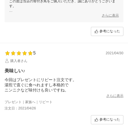
この度は当店の骨付き鳥をご購入いただき、誠にありがとうございま
す。
クリスマスの食卓にお選びいただけたとのこと、大変嬉しく思います。
さらに表示
当店の骨付き鳥が皆さまの笑顔とともに素敵な時間を演出できました
ら、大変うれしく思います。
参考になった
今後も、特別な日にも日常のごちそうにもぴったりな一品をお届けでき
るよう、精進してまいります。
5
2021/04/30
購入者さん
美味しい♪
今回はプレゼントにリピート注文です。
湯煎で直ぐに食べれますし本格的で
ニンニクなど味付けも良いですね。
さらに表示
プレゼント｜家族へ｜リピート
注文日：2021/04/26
参考になった