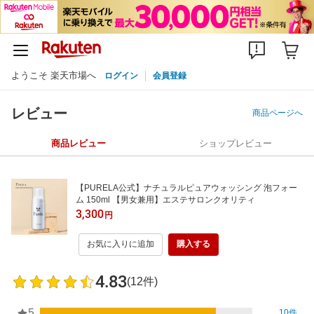
ようこそ 楽天市場へ
ログイン
会員登録
レビュー
商品ページへ
商品レビュー
ショップレビュー
【PURELA公式】ナチュラルピュアウォッシング 泡フォー
ム 150ml 【男女兼用】エステサロンクオリティ
3,300
円
お気に入りに追加
購入する
4.83
(12件)
5
10件