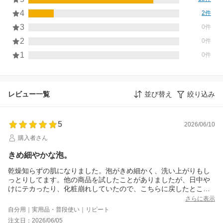
4
2件
3
0件
2
0件
1
0件
レビュー一覧
並び替え
絞り込み
5
2026/06/10
購入者さん
きめ細やかな泡。
乾燥知らずの肌になりました。泡がきめ細かく、洗い上がりもし
っとりしてます。他の商品を試したことがありましたが、日中や
けにテカったり、化粧崩れしていたので、こちらに戻したとこ
ろ、化粧崩れも治りました！
さらに表示
自分用｜実用品・普段使い｜リピート
注文日：2026/06/05