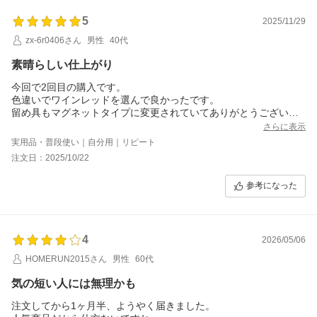
5
2025/11/29
zx-6r0406さん
男性
40代
素晴らしい仕上がり
今回で2回目の購入です。
色違いでワインレッドを選んで良かったです。
留め具もマグネットタイプに変更されていてありがとうございま
す。穴タイプよりマグネットにして正解でした。この手帳型は財
さらに表示
布代わりにもなるし、携帯本体の保護にも大変役立ちます。もう
実用品・普段使い｜自分用｜リピート
普通のケースには戻れません。次もまた新機種の際には購入いた
注文日：2025/10/22
します。
参考になった
4
2026/05/06
HOMERUN2015さん
男性
60代
気の短い人には無理かも
注文してから1ヶ月半、ようやく届きました。