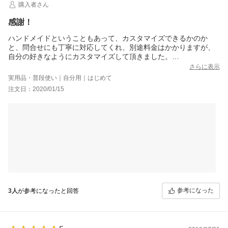
購入者さん
感謝！
ハンドメイドということもあって、カスタマイズできるかのか
と、問合せにも丁寧に対応してくれ、別途料金はかかりますが、
自分の好きなようにカスタマイズして頂きました。
携帯ホルダーをTPU素材にしてもらったり、カードポケットを作
さらに表示
ってもらったり。
実用品・普段使い｜自分用｜はじめて
ベルトを無しにしてもらいました。
注文日：2020/01/15
名前も入れました。
料金は高くなりましたが、自分オリジナルの携帯ケースが出来上
がって、すごく気に入ってます。
1ヶ月半位で届きました。
多少、革が削れて色が剥げてる所がありましたが、経年劣化と味
が出てくるのを楽しみます。
LINEでお友達になると、進行度がわかるのでが分かるので楽しみ
に待てました。
また携帯を変えた時にはリピートしたいと思います。
参考になった
3人
が参考になったと回答