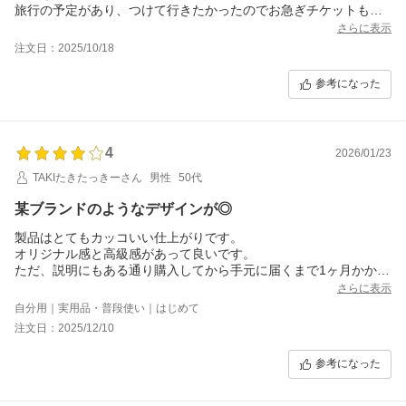
旅行の予定があり、つけて行きたかったのでお急ぎチケットも購
入して注文から2週間程で届きました。
さらに表示
画像のイメージどおりの素敵なケースです！
注文日：2025/10/18
Xperia10 VIIはサイドに指紋認証のボタンがありますが、ボタンと
ケースの留め金具との間に若干の隙間があり金具があたってボタ
参考になった
ンに傷がつくという心配もなく、細かな配慮で作られているとい
う印象を受けました。
革製品なのでこれからの変化を楽しみつつ、長く大切に使ってい
きたいと思えるお気に入りの商品になりそうです。
4
2026/01/23
オプションで購入したストラップもケースの雰囲気に合っていて
素敵です！
TAKIたきたっきーさん
男性
50代
某ブランドのようなデザインが◎
製品はとてもカッコいい仕上がりです。
オリジナル感と高級感があって良いです。
ただ、説明にもある通り購入してから手元に届くまで1ヶ月かかり
ましたので気長に待てる方が購入を検討されると良いかと思いま
さらに表示
す。?
自分用｜実用品・普段使い｜はじめて
注文日：2025/12/10
ちなみに僕はブルー系を購入しました。
参考になった