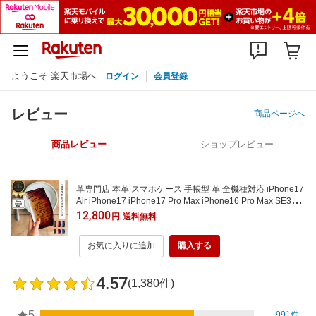
ようこそ 楽天市場へ
ログイン
会員登録
レビュー
商品ページへ
商品レビュー
ショップレビュー
革専門店 本革 スマホケース 手帳型 革 全機種対応 iPhone17
Air iPhone17 iPhone17 Pro Max iPhone16 Pro Max SE3 i
Phone15 ケース Google pixel10 pro Galaxy S26 Android X
12,800
円
送料無料
peria1VII S26 ultra iphoneケース 革 おしゃれ 可愛い 本革
スマホカバー ベルトなし 可
お気に入りに追加
購入する
4.57
(1,380件)
5
991件