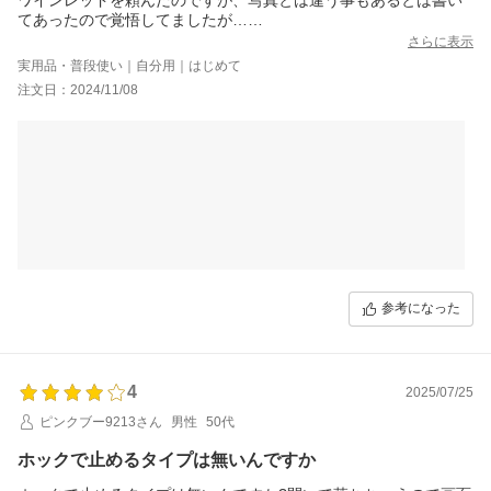
てあったので覚悟してましたが…
中々同じ様にはいかないですね…
さらに表示
ちょっと茶色に近い色味でした…
実用品・普段使い｜自分用｜はじめて
色味だけ残念&#128546;
注文日：2024/11/08
あとはもうちょっと口コミをみてカスタム出来ないか確認すれば
よかったです…
スマホのケースの部分がPPにできたりもしたみたいで…
今回は勉強も兼ねて、最終的には私的にはいい商品が手に届いた
と思います！
またこの子に限界がきたら買わせて貰います！
ありがとうございました&#10024;
参考になった
4
2025/07/25
ピンクブー9213さん
男性
50代
ホックで止めるタイプは無いんですか