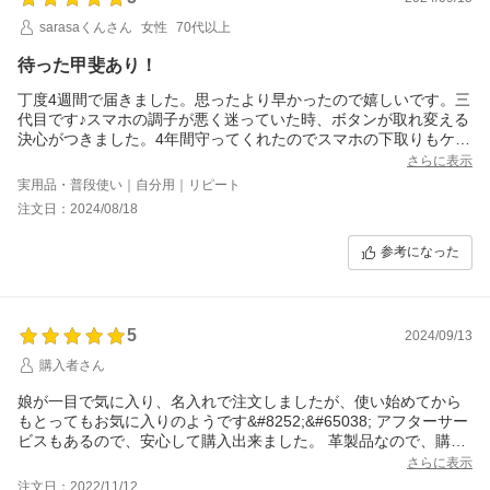
sarasaくんさん
女性
70代以上
待った甲斐あり！
丁度4週間で届きました。思ったより早かったので嬉しいです。三
代目です♪スマホの調子が悪く迷っていた時、ボタンが取れ変える
決心がつきました。4年間守ってくれたのでスマホの下取りもケー
ス代以上頂き感謝です。私のお気に入りです♪
さらに表示
実用品・普段使い｜自分用｜リピート
注文日：2024/08/18
参考になった
5
2024/09/13
購入者さん
娘が一目で気に入り、名入れで注文しましたが、使い始めてから
もとってもお気に入りのようです&#8252;&#65038; アフターサー
ビスもあるので、安心して購入出来ました。 革製品なので、購入
した時と現在では違う色合いを楽しめてます。
さらに表示
注文日：2022/11/12