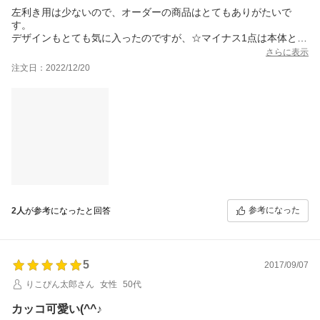
左利き用は少ないので、オーダーの商品はとてもありがたいで
す。
デザインもとても気に入ったのですが、☆マイナス1点は本体と中
のカバーがずれていました。
さらに表示
レンズ保護用のレンズを貼っていますが、当たるぐらいズレて
注文日：2022/12/20
る。。。
多少の誤差は仕方ないのでしょうけど、カバーつける時に気にし
て欲しかったですね。
オーダーなので、仕方ない部分もあるのかもしれませんが、高額
なだけに少し残念です。
参考になった
2人
が参考になったと回答
5
2017/09/07
りこぴん太郎さん
女性
50代
カッコ可愛い(^^♪