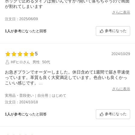
ホックで止めるタイプは無いんですか?開いて落ちちゃうので画面
が割れてしまいます
さらに表示
注文日：2025/06/09
参考になった
1人
が参考になったと回答
5
2024/10/29
HFヒロさん
男性
50代
お急ぎプランでオーダーしました。休日含めて1週間で届き早速使
っています。革質も良く大変満足しています。色合いも良くかっ
こいい感じです。
カメラ窓の細くなったコーナー部分はしっかり固定されていて気
さらに表示
遣いが感じられます。購入して正解の商品と思います。
実用品・普段使い｜自分用｜はじめて
注文日：2024/10/18
参考になった
1人
が参考になったと回答