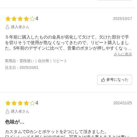
4
2025/10/17
購入者さん
５年前に購入したものの金具が劣化して欠けて、欠けた部分で手
を切りそうで使用が危なくなってきたので、リピート購入しまし
た。5年前のデザインに比べて、音量のボタンが押しやすくなった
り色々改良されていて、更に使いやすくなっていました。初めて
さらに表示
購入したものより金具部分が長持ちしてくれるといいな。
実用品・普段使い｜自分用｜リピート
注文日：2025/10/01
参考になった
4
2024/11/25
購入者さん
色味が…
カスタムでDカンとポケットを2つにして頂きました。
ワインレッドを頼んだのですが、写真とは違う事もあるとは書い