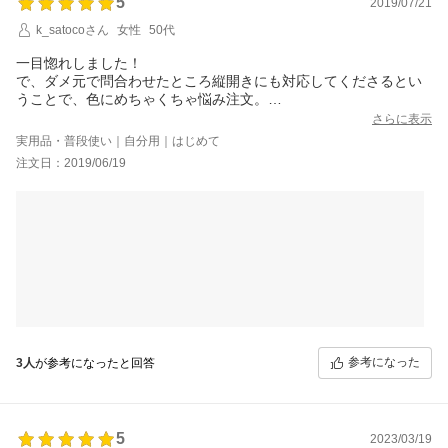
5
2019/07/21
k_satocoさん
女性
50代
一目惚れしました！
で、ダメ元で問合わせたところ縦開きにも対応してくださるとい
うことで、色にめちゃくちゃ悩み注文。
ちょうど１ヶ月で届きました。
さらに表示
今はまだ革がかたくて使いづらい面もあるのですが使えば使うほ
実用品・普段使い｜自分用｜はじめて
ど味が出る素材ですから、今後が楽しみです。
注文日：2019/06/19
今時、スマホ本体も高いですから…長く愛用したいと思います。
参考になった
3人
が参考になったと回答
5
2023/03/19