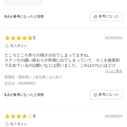
り
ここをガッチリ接着をしてしまうと当店ではアフターの装着ケー
ス部分の交換の際に
参考になった
8人
が参考になったと回答
剥す工程で革へのダメージが大きく損傷してしまいますので敢え
て接着をしていない部分となります。
【ご購入の前に】にも記載してありますが、ご使用上は問題ござ
いませんが
5
2018/10/20
もしもお気になられます場合は、お申し出により接着可能です。
着払いにてご返品下さいませ。(その旨ご返信お願い致します)接着
購入者さん
にてご対応させていただきます。
しかしながら、その場合はアフターの装着ケース交換が不可とな
ところどころ作りの雑さが出てしまってますね。
ってしまいますので
ステッチの縫い終わりが外側に出てしまっていて、そこを接着剤
ご検討頂きましてご判断のほどよろしくお願いいたします。』
で止めているのは酷いなとは思いました。これはのちにほどけて
とのこと。【ご購入の前に】のページを見てみると確かに返信メ
修理に出しても、たぶん接着剤で雑に止めて終わりかと予想され
さらに表示
ールの内容と同じ記述があった。
ますね。縫い直しはないでしょうし。
実用品・普段使い｜自分用｜はじめて
しかし、やはりケースの端がくっついていないのは気持ち悪いの
それとステッチの縫い方も粗いので、他の方のレビューにもあり
注文日：2018/09/02
で、アフターの装着ケース交換は犠牲
ますが、コーナーの部分が斜めにショートカットされていたりし
(装着ケースが壊れたら諦める)にして接着を依頼した。
ます。
同じSO-04Jユーザーのために接着前の状態の画像をつけておきま
参考になった
6人
が参考になったと回答
次の機種にしたときにリピートは難しいかな。他の方のレビュー
す。
に載っている写真を見た感じ、当たり外れがあるみたいで、見事
2017.07.10に修理のために商品を着払いにて返送し、2016.07.14
はずれを引いてしまったようです。
に該当箇所が接着された商品が到着した。
レビューを読むと昔は丁寧な作りで良かったみたいなんですけど
改めてスマホに装着して感じたこと、｢この商品を選んでよかっ
4
ね。残念です。
2020/02/19
た、待ったかいがあった｣。
[注文番号] 310560-20180902-00006705
購入者さん
色、形、手作りの感じ、ほぼ想像していた通りだった。点数の低