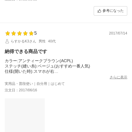
参考になった
5
2017/07/14
らすかるK3さん
男性
40代
納得できる商品です
カラー:アンティークブラウン(ACPL)
ステッチ(縫い糸):ベージュ(おすすめ一番人気)
仕様(開いた時):スマホが右
ストラップホール:上(無料)
さらに表示
機種：docomo1:SO-04J Xperia XZ premium
実用品・普段使い｜自分用｜はじめて
＊＊＊＊
注文日：2017/06/16
2017.06.16に注文し、2016.07.09に商品が到着。
一か月近く待ってようやく届いた商品をスマホに装着してみた。
んっ？？？カメラホールの周りが接着されてなく、プラプラと浮
いたような(完全に剥がれた)状態。
すぐに、81windにメールにて初期不良の旨をメールにて連絡した
(当日、お店は定休日)。
翌日、朝一番で返信があり
『こちらは機種によりどうしてもカシメで止められない場合が有