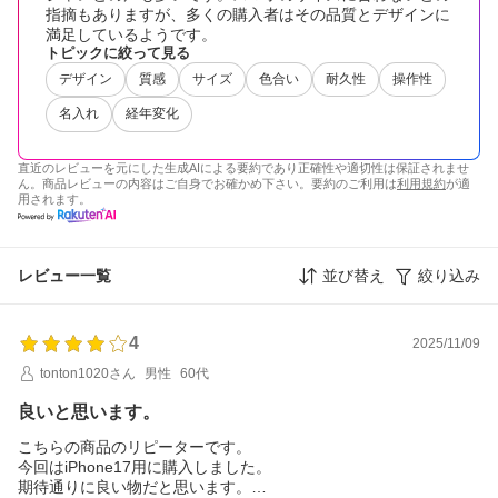
指摘もありますが、多くの購入者はその品質とデザインに
満足しているようです。
トピックに絞って見る
デザイン
質感
サイズ
色合い
耐久性
操作性
名入れ
経年変化
直近のレビューを元にした生成AIによる要約であり正確性や適切性は保証されませ
ん。商品レビューの内容はご自身でお確かめ下さい。要約のご利用は
利用規約
が適
用されます。
レビュー一覧
並び替え
絞り込み
4
2025/11/09
tonton1020さん
男性
60代
良いと思います。
こちらの商品のリピーターです。
今回はiPhone17用に購入しました。
期待通りに良い物だと思います。