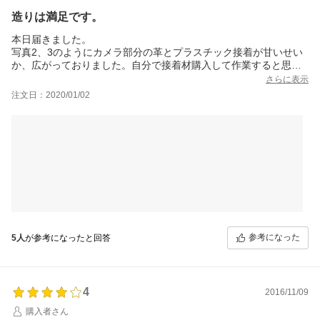
いレビューを見ると、商品に当たり外れが
造りは満足です。
ある(手作りのため)ようだが、自分のは大丈夫そうだ。
同じスマホを大体4年間は使用するつもりなので、革の馴染み(変
本日届きました。
化)と共に最後まで付き合っていきたい。
写真2、3のようにカメラ部分の革とプラスチック接着が甘いせい
あえて不満な点を挙げるとするならば、留め具がボタンではなく
か、広がっておりました。自分で接着材購入して作業すると思う
マグネット式ならもっと使いやすいのにと思う。
と、作業場の最終工程で、しっかり検品してから出荷欲しかった
さらに表示
＊＊＊＊
です…
注文日：2020/01/02
[注文番号]310560-20170616-0823358351
それ以外は皮も厚くしっかりしてますので、満足です。
参考になった
5人
が参考になったと回答
4
2016/11/09
購入者さん