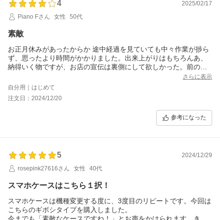
4
2025/02/17
Piano Fさん
女性
50代
素敵
お正月休みがあったからか 途中経過を見ていても中々作業が捗ら
ず、思ったより時間がかかりました。出来上がりはもちろんあ、
納得いく物ですが、お店の宣伝は裏側にして欲しかった。前の目
立つ所にあります。
さらに表示
自分用｜はじめて
注文日：2024/12/20
参考になった
5
2024/12/29
rosepink27616さん
女性
40代
スマホケースはこちら１択！
スマホケースは機種変更する度に、3度目のリピートです。今回は
こちらのギボシタイプを購入しました。
今までも「素敵なケースですね！」とお声をかけられます。きっ