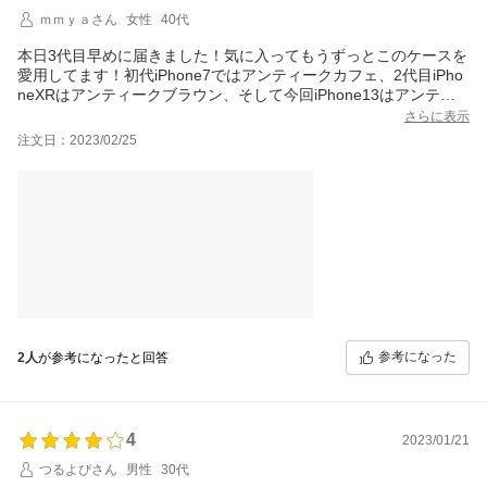
ｍｍｙａさん
女性
40代
本日3代目早めに届きました！気に入ってもうずっとこのケースを
愛用してます！初代iPhone7ではアンティークカフェ、2代目iPho
neXRはアンティークブラウン、そして今回iPhone13はアンティ
ークカフェに！初代のアンティークカフェは最初はもっと茶色寄
さらに表示
りの色味だったけど今回の色は結構白い感じでした。馴染んでい
注文日：2023/02/25
くと色も変わっていくのでそれも楽しみです！
参考になった
2人
が参考になったと回答
4
2023/01/21
つるよぴさん
男性
30代