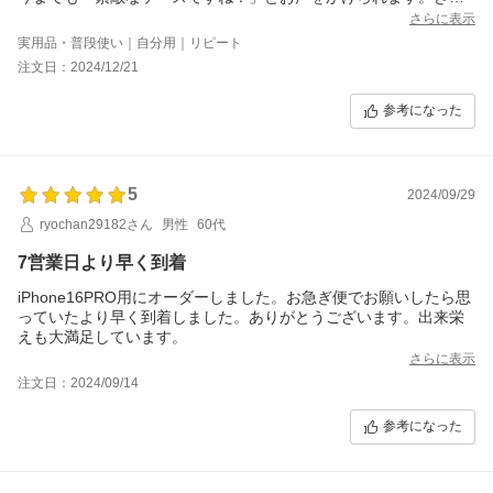
と今回も&#128522;&#10084;&#65039;
さらに表示
ケースの色味と英文字は落ち着きます&#128525;&#129401;&#10
実用品・普段使い｜自分用｜リピート
024;
注文日：2024/12/21
きっとこれからも使い続けることでしょう。
参考になった
5
2024/09/29
ryochan29182さん
男性
60代
7営業日より早く到着
iPhone16PRO用にオーダーしました。お急ぎ便でお願いしたら思
っていたより早く到着しました。ありがとうございます。出来栄
えも大満足しています。
さらに表示
注文日：2024/09/14
参考になった