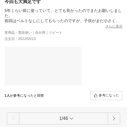
今回も大満足です
5年くらい前に使っていて、とても良かったのでまたお願いしまし
た。
前回はベルトなしにしてもらったのですが、子供がまだ小さく、
携帯を投げるのでベルト付き、カードも飛んでいかないようにポ
さらに表示
ケットも加工してもらいました。
実用品・普段使い｜自分用｜リピート
カラーも前回と同じワインレッド×レッドにしました。
注文日：2022/05/13
写真一枚目の左が前回使っていたものです。
色の変わり具合や手触り、柔らかさがだんだん変わってきて自分
の手に馴染んでくるのをまた楽しみたいと思います。
発送も思ったより早く、注文から１ヶ月かからず届きました。
前回は２～３年使って1回もお直し無しでした。
前回と今回の間に使ったスマホケースはすぐボロボロになり2年で
２回変えました。
とても丈夫だし、しっかりした作りなので長持ちしますし、革の
馴染み具合を楽しめるし、納得のお値段です。
いろんな人にオススメしたいですし、オススメして使った人から
も好評で｢機種変してもまた使いたい｣と言われました。
参考になった
1人
が参考になったと回答
お店の方も注文前にいろいろ相談すると、希望に添ってくれま
す。
これも手作りならではの良さだと思います。
ポケットを増やしたり無くしたり、ベルト有り無し、選べるのは
他にはないと思います。
1/46
これからどんな風に変わっていくのか楽しみです。