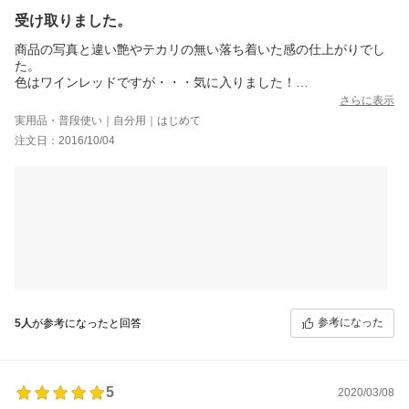
受け取りました。
商品の写真と違い艶やテカリの無い落ち着いた感の仕上がりでし
た。
色はワインレッドですが・・・気に入りました！
残念な点もありました。
さらに表示
印刷？？かな？？の欠け・・・と、キズというか・・・破れ？？
実用品・普段使い｜自分用｜はじめて
が
注文日：2016/10/04
残念だなぁって・・・
なので星を一つ減らしました。
それとスマホケース（プラスチックのスマホホルダー）も何種か
あれば良いかな～って思いました。
ただのプラ的なのや・・・;スマホに優しそうな感触のケースと
か・・・
選べたらいいのになぁ・・・って思った。
全体的には気に入りました。大切に使っていきたいと思います。
がっ！
早くも新作のデザインが気になってしまいました。
また、購入するカモ？？です。(^^)笑
参考になった
5人
が参考になったと回答
310560-20161004-036651360
5
2020/03/08