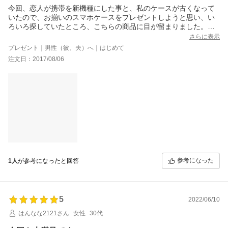
今回、恋人が携帯を新機種にした事と、私のケースが古くなって
いたので、お揃いのスマホケースをプレゼントしようと思い、い
ろいろ探していたところ、こちらの商品に目が留まりました。到
着までには一か月はかかりませんでした。皆さんの評価通りに凄
さらに表示
く素敵で恋人もかなり喜んでくれました。色は二人ともブルーが
プレゼント｜男性（彼、夫）へ｜はじめて
好きなので、オーシャンブルーにしましたが、少し現物はターコ
注文日：2017/08/06
イズっぽい気もしますがキレイな色ですよ！！名前入れも一緒に
お願いしました。大切に使わせていただきます。配送はメール便
で心配しましたが、きれいに包装されていて、ポストに投函され
ていました。もしも今の携帯を変えることがあればまた購入した
いです。
注文番号：310560-20170806-00000805/310560-20170805-0000
0823
参考になった
1人
が参考になったと回答
5
2022/06/10
はんなな2121さん
女性
30代