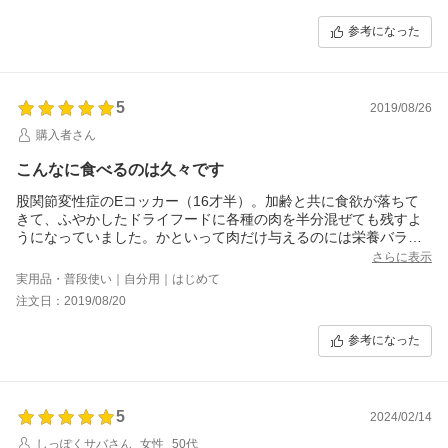
見てみなくてわ。
あまり古くなるものは食べさせられないし、第一に固くなってし
参考になった
まうしで本当に困りました。
5
2019/08/26
購入者さん
こんなに食べるのは久々です
股関節変性症のEコッカー（16才半）。加齢と共に食欲が落ちて
きて、ふやかしたドライフードに各種の肉を半分混ぜても残すよ
うになっていました。かといって肉だけ与えるのには栄養バラン
ス的に不安があるため、各種プレミアムフードを試す中でこの商
さらに表示
品に行き当たりました。
実用品・普段使い｜自分用｜はじめて
とにかく食べる、モリモリ食べる！ドライをそのまま食べること
注文日：2019/08/20
はまずなかったので驚きです。また、すぐに飽きるかと思いき
や、継続的に食べてくれるので安心しました。
参考になった
問題はお値段だけですが、「食べてくれない」という飼い主側の
ストレスが減りますから、価格には目をつぶって今度もこのフー
ドを与えようと思います。
5
2024/02/14
しっぽくサバさん
女性
50代