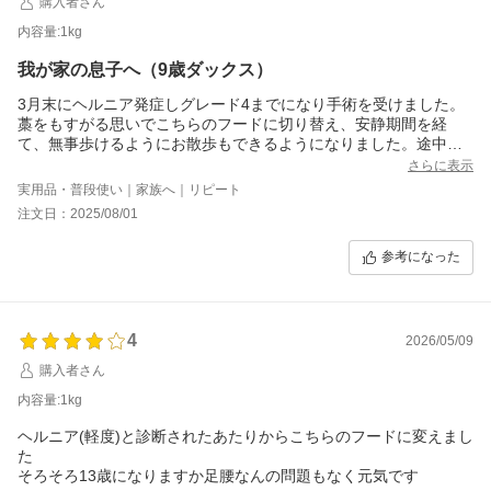
購入者さん
内容量:1kg
我が家の息子へ（9歳ダックス）
3月末にヘルニア発症しグレード4までになり手術を受けました。
藁をもすがる思いでこちらのフードに切り替え、安静期間を経
て、無事歩けるようにお散歩もできるようになりました。途中以
前のフードへ戻したところ、歩きが心なしか後ろ足がトタトタ歩
さらに表示
くようになり、これはもしかしてフードの影響？と慌てて戻した
実用品・普段使い｜家族へ｜リピート
ところ、またちゃんと歩いてくれるようになりました。
注文日：2025/08/01
サプリも兼用してますが、こちらのフードの力も大きいと思いま
す。
参考になった
そして、大変美味しいようでめちゃくちゃ喜んで食べます。
これからも続けていきたいです。
4
2026/05/09
購入者さん
内容量:1kg
ヘルニア(軽度)と診断されたあたりからこちらのフードに変えまし
た
そろそろ13歳になりますか足腰なんの問題もなく元気です