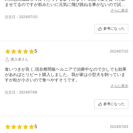
ませてるのですが前みたいに元気に飛び跳ねる事がないので試し
にと思って購入してみました。
さらに表示
美味しそうに食べてます。少し続けてみようと思います。
注文日：2024/07/10
参考になった
5
2024/07/10
購入者さん
食いつきが良く,現在椎間板ヘルニアで治療中なので少しでも効果
があればとリピート購入しました。我が家は小型犬を飼っていま
すが粒が小さいので食べやすそうです。
さらに表示
注文日：2024/07/06
参考になった
5
2024/07/03