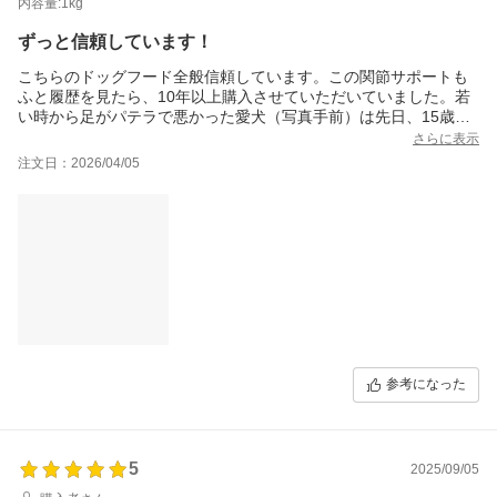
内容量:1kg
ずっと信頼しています！
こちらのドッグフード全般信頼しています。この関節サポートも
ふと履歴を見たら、10年以上購入させていただいていました。若
い時から足がパテラで悪かった愛犬（写真手前）は先日、15歳に
なりましたがお陰様で今も元気に歩いています。最近では後期シ
さらに表示
ニア犬のフードとこちらは無くなる前に必ず補充しています。こ
注文日：2026/04/05
れからも信頼して購入していきたいと思っています。感謝！
参考になった
5
2025/09/05