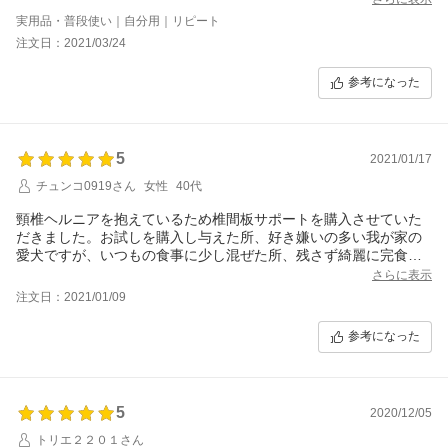
味しかったのか、パクパクと食べました。餌を一気に変えるのは
実用品・普段使い｜自分用｜リピート
良くないようなので、以前の餌に混ぜて与えていますが、もうな
注文日：2021/03/24
くなりそうです。
お陰様で獣医から「体重が増えていますね」と褒められ、とても
参考になった
嬉しく思います。
また購入させていただきますね。
5
2021/01/17
チュンコ0919さん
女性
40代
頸椎ヘルニアを抱えているため椎間板サポートを購入させていた
だきました。お試しを購入し与えた所、好き嫌いの多い我が家の
愛犬ですが、いつもの食事に少し混ぜた所、残さず綺麗に完食。
今回は1キロを購入させて戴きました。この一袋で様子を見てい
さらに表示
き、次は定期購入をさせていただこうかと考えています。安心し
注文日：2021/01/09
て与えられる食事です。
参考になった
5
2020/12/05
トリエ２２０１さん