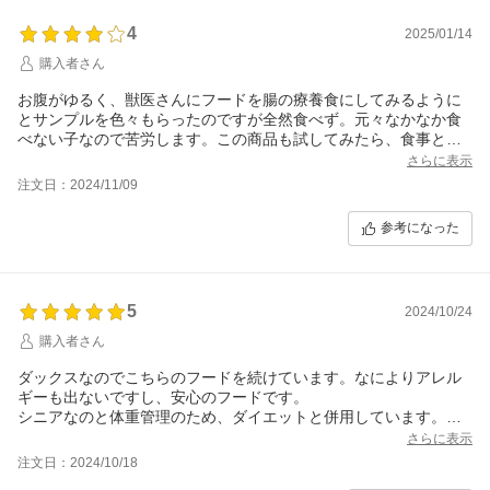
4
2025/01/14
購入者さん
お腹がゆるく、獣医さんにフードを腸の療養食にしてみるように
とサンプルを色々もらったのですが全然食べず。元々なかなか食
べない子なので苦労します。この商品も試してみたら、食事と言
うより、おやつの様に何粒か食べてくれたので。カリカリフード
さらに表示
はこれしか食べてくれなかったのでしばらく試してみようと。
注文日：2024/11/09
参考になった
5
2024/10/24
購入者さん
ダックスなのでこちらのフードを続けています。なによりアレル
ギーも出ないですし、安心のフードです。
シニアなのと体重管理のため、ダイエットと併用しています。
これからも続けたいと思います。
さらに表示
注文日：2024/10/18