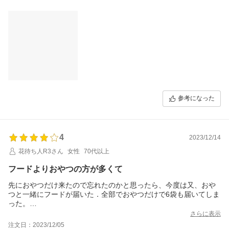
参考になった
4
2023/12/14
花待ち人R3さん
女性
70代以上
フードよりおやつの方が多くて
先におやつだけ来たので忘れたのかと思ったら、今度は又、おや
つと一緒にフードが届いた．全部でおやつだけで6袋も届いてしま
った。
うちのワンちゃんは2キロも満たない子なので、どうしたものやら
さらに表示
と困ってしまった．頼み間違えてしまったのかしら？賞味期限を
注文日：2023/12/05