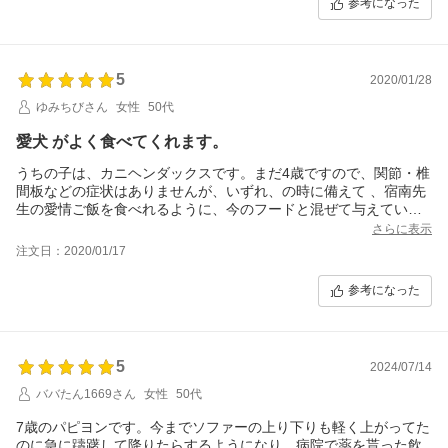
参考になった
5
2020/01/28
ゆみちびさん
女性
50代
愛犬 がよく食べてくれます。
うちの子は、カニヘンダックスです。まだ4歳ですので、関節・椎
間板などの症状はありませんが、いずれ、の時に備えて 、宿南先
生の愛情ご飯を食べれるように、今のフードと混ぜて与えていま
す。
さらに表示
シニアになって、臓器に支障が出たら、定期的に先生のご飯を頼
注文日：2020/01/17
るつもりでいます。
こちらのフードはとても香りもよく 愛犬も よく食べてくれている
参考になった
ので安心です。お試しで食べた肝臓のフードは、便が柔らかくな
りましたね。
5
2024/07/14
ババたん1669さん
女性
50代
7歳のパピヨンです。今までソファーの上り下りも軽く上がってた
のに急に躊躇して降りたらするようになり、病院で薬を貰った飲