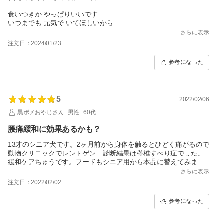
食いつきか やっぱりいいです
いつまでも 元気で いてほしいから
さらに表示
注文日：2024/01/23
参考になった
5
2022/02/06
黒ポメおやじさん
男性
60代
腰痛緩和に効果あるかも？
13才のシニア犬です。2ヶ月前から身体を触るとひどく痛がるので
動物クリニックでレントゲン…診断結果は脊椎すべり症でした。
緩和ケアちゅうです。フードもシニア用から本品に替えてみまし
た。嫌がってた散歩も少しは出来る様になりました。間食も控え
さらに表示
体重が増えない様に気を付けてます。しばらくこのフードをつか
注文日：2022/02/02
ってみます。
参考になった