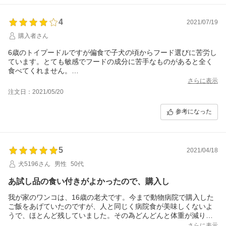
4
2021/07/19
購入者さん
6歳のトイプードルですが偏食で子犬の頃からフード選びに苦労し
ています。とても敏感でフードの成分に苦手なものがあると全く
食べてくれません。
こちらの商品を紹介していただき、サンプルを早速試したらトッ
さらに表示
ピングをしなくても食べてくれました。
注文日：2021/05/20
給与量が少量で良いのも我が家の少食犬には助かります。
超小型犬には1キロ入りは多すぎて途中から食べなくなるので、最
参考になった
後まで美味しく食べてもらうためにも、もう少し少量サイズが有
ればいいなと思いました。
5
2021/04/18
犬5196さん
男性
50代
あ試し品の食い付きがよかったので、購入し
我が家のワンコは、16歳の老犬です。今まで動物病院で購入した
ご飯をあげていたのですが、人と同じく病院食が美味しくないよ
うで、ほとんど残していました。その為どんどんと体重が減り続
けていました。そこで「DailyStyle」を購入したところ、よほど美
さらに表示