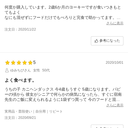
何度か購入しています。2歳6か月のヨーキーですが食いつきもと
てもよく
なにも混ぜずにフードだけでもぺろりと完食で助かってます。
関節にきいているかは8か月くらい試してくださいとのことなので
さらに表示
まだ結果は出ていませんが
注文日：2020/11/22
嫌いだった散歩をするようになり家でもよくはしりまわっていま
す。これからも続けていこうと思います。
参考になった
5
2020/10/01
ゆみちびさん
女性
50代
よく食べます。
うちの子 カニヘンダックス 今4歳もうすぐ 5歳になります。パピ
ーの頃から 彼女がシニアで何らかの病気になったら、すぐに宿南
先生のご飯に変えられるように1袋ずつ買って 今のフードと混ぜ
て与えています。ダックスの持病 椎間板のフードは 数回買ってま
さらに表示
すがよく食べます。前の子が心臓病で亡くなったので こちらも食
実用品・普段使い｜自分用｜リピート
べさせたい。肝臓のフードは うんちが柔らかいので少し掃除に困
注文日：2020/09/21
りますね。何しろ シニア世代に頼りにしたいフードです。