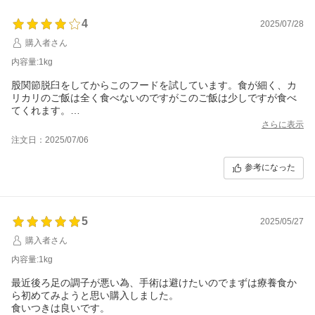
4
2025/07/28
購入者さん
内容量:1kg
股関節脱臼をしてからこのフードを試しています。食が細く、カ
リカリのご飯は全く食べないのですがこのご飯は少しですが食べ
てくれます。
リピート中です。お値段は高いですが、食べてくれるの一番なの
さらに表示
で。配送等は丁寧で安心です。
注文日：2025/07/06
参考になった
5
2025/05/27
購入者さん
内容量:1kg
最近後ろ足の調子が悪い為、手術は避けたいのでまずは療養食か
ら初めてみようと思い購入しました。
食いつきは良いです。