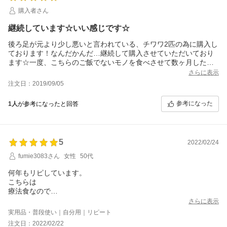
購入者さん
継続しています☆いい感じです☆
後ろ足が元より少し悪いと言われている、チワワ2匹の為に購入し
ております！なんだかんだ…継続して購入させていただいており
ます☆一度、こちらのご飯でないモノを食べさせて数ヶ月した
頃、突然又、足を引きずる状態が始まり…ご飯を切り替えてしま
さらに表示
った事を後悔し、慌てて再びこちらのご飯を取り寄せました。そ
注文日：2019/09/05
んな事もあり…家族中皆で、こちらのご飯の良さを実感しており
ます。
参考になった
1人
が参考になったと回答
いよいよ9歳、10歳とシニア年齢になりましたので、心臓ケア、シ
ニア、と混ぜてあげております。肥満予防も兼ねて、オヤツ代り
に満腹感サポートも購入しております。
これからも宜しくお願いいたします☆
5
2022/02/24
fumie3083さん
女性
50代
何年もリピしています。
こちらは
療法食なので
安心して与えられます。
さらに表示
また
実用品・普段使い｜自分用｜リピート
飽きずに良く食べてくれます。
注文日：2022/02/22