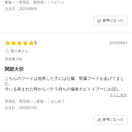
家族へ｜実用品・普段使い｜リピート
注文日：2025/09/08
参考になった
5
2025/08/03
購入者さん
内容量:1kg
関節大切
こちらのフードは他界した子には心臓、腎臓フードをあげてまし
た。
今いる産まれた時からパテラ持ちの偏食チビトイプーにお試しを
無添加フードと混ぜて食べさせたら美味しそうに食べてくれたの
さらに表示
で注文。
実用品・普段使い｜家族へ｜はじめて
もう1匹のデカトイプーも関節が弱いので無添加フードと混ぜてあ
注文日：2025/07/25
げたいと思います。
参考になった