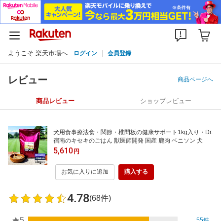
ようこそ 楽天市場へ
ログイン
会員登録
レビュー
商品ページへ
商品レビュー
ショップレビュー
犬用食事療法食・関節・椎間板の健康サポート1kg入り・Dr.
宿南のキセキのごはん 獣医師開発 国産 鹿肉 ベニソン 犬
5,610
円
お気に入りに追加
購入する
4.78
(68件)
5
55件