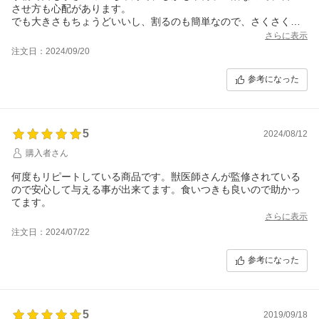
させ方も心配があります。
でも大きさもちょうどいいし、割るのも簡単なので、さくさくた
べてくれます。
さらに表示
味も気に入ってくれたので、良かったてす
注文日：2024/09/20
参考になった
5
2024/08/12
購入者さん
何度もリピートしている商品です。獣医師さんが監修されている
ので安心して与える事が出来てます。食いつきも良いので助かっ
てます。
さらに表示
注文日：2024/07/22
参考になった
5
2019/09/18