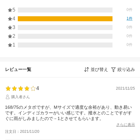
5
0件
4
1件
3
0件
2
0件
1
0件
レビュー一覧
並び替え
絞り込み
4
2021/11/25
購入者さん
168/75のメタボですが、Mサイズで適度な余裕があり、動き易い
です。インディゴカラーがいい感じです。撥水とのことですがす
ぐに雨がしみましたので－1とさせてもらいます。
さらに表示
注文日：2021/11/20