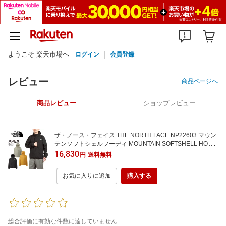
ようこそ 楽天市場へ
ログイン
会員登録
レビュー
商品ページへ
商品レビュー
ショップレビュー
ザ・ノース・フェイス THE NORTH FACE NP22603 マウン
テンソフトシェルフーディ MOUNTAIN SOFTSHELL HOOD
IE ストレッチ マウンテンパーカー ウインドブレーカー アウ
16,830
円
送料無料
トドア アウター メンズ レディース 立体裁断 撥水 薄手 軽量
3カラー 国内正規 2026SS 10%OFF セール
お気に入りに追加
購入する
総合評価に有効な件数に達していません