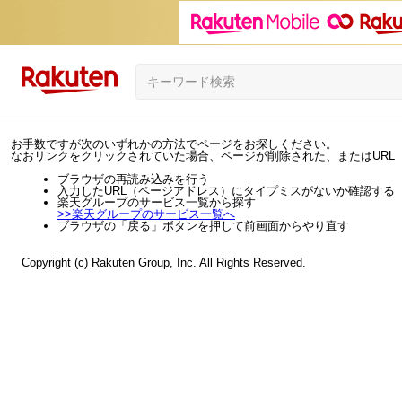
お手数ですが次のいずれかの方法でページをお探しください。
なおリンクをクリックされていた場合、ページが削除された、またはURL
ブラウザの再読み込みを行う
入力したURL（ページアドレス）にタイプミスがないか確認する
楽天グループのサービス一覧から探す
>>
楽天グループのサービス一覧へ
ブラウザの「戻る」ボタンを押して前画面からやり直す
Copyright (c) Rakuten Group, Inc. All Rights Reserved.