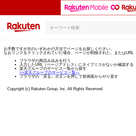
お手数ですが次のいずれかの方法でページをお探しください。
なおリンクをクリックされていた場合、ページが削除された、またはURL
ブラウザの再読み込みを行う
入力したURL（ページアドレス）にタイプミスがないか確認する
楽天グループのサービス一覧から探す
>>
楽天グループのサービス一覧へ
ブラウザの「戻る」ボタンを押して前画面からやり直す
Copyright (c) Rakuten Group, Inc. All Rights Reserved.