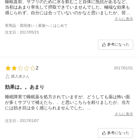
睡眠直前、サプリのために水を飲むこと自体に抵抗があるなど、
当初はあまり率先して摂取できていませんでした。極端な効果も
感じられず、自分には合っていないのかなと思いましたが、習慣
づいてからのある日、飲まないでみると起床数分後の頭の冴え方
さらに表示
が違いました。時間にして３０分程度、睡眠時間が短縮できてい
実用品・普段使い｜家族へ｜はじめて
るような気もします。定期で購入を続けてみようと思っていま
注文日：2017/05/15
す。
参考になった
2
2017/01/31
購入者さん
効果は。。あまり
睡眠障害で睡眠薬を処方されていますが、どうしても薬は怖い面
が多くサプリで補えたら、、と思いこちらを頼りましたが、当方
には効き目は全く感じられませんでした。
1日５粒飲んでいましたがそれでも効き目はなく、、ただ減りが早
さらに表示
いだけで；
注文日：2017/01/07
高かったので期待したのですが、重度の睡眠障害で強い薬を毎日
飲んでいる方には効き目薄いのかもしれません。まだ軽度の睡眠
参考になった
障害方向けなのかな。