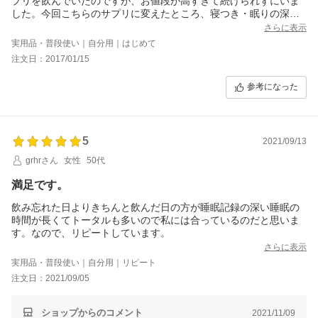
プリを飲んでいたのですが、お値段が高すぎて続けられずにいま
した。今回こちらのサプリに変えたところ、寝つき・眠りの深さ
共にとても良くなり、毎朝の頭痛に悩まされることもなくなりま
さらに表示
した！本当に嬉しいです。夜だけでなく、朝も2錠飲むようにした
実用品・普段使い｜自分用｜はじめて
ところ一日調子がいいです。セロトニン不足の方は試す価値あり
注文日：2017/01/15
だと思います。
参考になった
5
2021/09/13
grhrさん
女性
50代
満足です。
飲み忘れた日よりきちんと飲んだ日の方が睡眠記録の深い睡眠の
時間が長くてトータルも多いので私には合っているのだと思いま
す。なので、リピートしています。
さらに表示
実用品・普段使い｜自分用｜リピート
注文日：2021/09/05
ショップからのコメント
2021/11/09