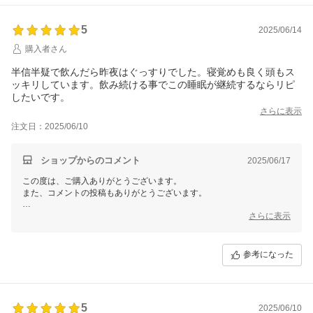
5
2025/06/14
購入者さん
半信半疑で飲んだら昨夜はぐっすりでした。寝覚めも良く頭もス
ッキリしています。飲み続ける事でこの睡眠が継続するならリピ
したいです。
さらに表示
注文日：2025/06/10
ショップからのコメント
2025/06/17
この度は、ご購入ありがとうございます。
また、コメントの投稿もありがとうございます。
サプリメントはご継続いただく事が大切でございます。
さらに表示
引き続きお試しいただき、効果をご実感いただけますと幸いです。
またのご用命を心よりお待ちいたしております。
参考になった
今後とも【Ｅ！Ｃｈｏｉｃｅ 楽天市場店】をご愛顧くださいますよ
5
2025/06/10