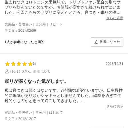
生まれつきセロトニン欠乏気味で、トリプトファン配合の別なサ
プリを飲んでいたのですが、お値段が高すぎて続けられずにいま
した。今回こちらのサプリに変えたところ、寝つき・眠りの深さ
共にとても良くなり、毎朝の頭痛に悩まされることもなくなりま
さらに表示
した！本当に嬉しいです。頭痛が酷い時は朝も飲むようにしたと
実用品・普段使い｜自分用｜リピート
ころ一日調子がいいです。セロトニン不足の方は試す価値ありだ
注文日：2017/02/06
と思います。
参考になった
1人
が参考になったと回答
5
2018/12/31
ゆとゆづさん
男性
50代
眠りが深くなった気がします。
私は寝つきは悪くはないです。7時間位は寝ていますが、日中慢性
的に眠気があり頭がシャキッとしませんでした。50歳を過ぎて年
齢的なものかと思って過ごしてきました。
でも、たまに頭がスッキリしている日があるので、深く眠れた日
さらに表示
はスッキリするのかと思いサプリメントを探したところグッドナ
実用品・普段使い｜自分用｜はじめて
イト27000が良さそうなので購入してみました。
注文日：2018/12/17
購入してから10日経ちましたが、今のところ起きて頭がスッキリ
しています。眠気もないです。