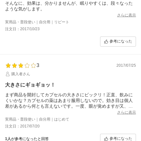
そんなに、効果は、分かりませんが、眠りやすくは、段々なった
ような気がします。
さらに表示
実用品・普段使い｜自分用｜リピート
注文日：2017/10/23
参考になった
3
2017/07/25
購入者さん
大きさにギョギョッ！
まず商品を開封してカプセルの大きさにビックリ！正直、飲みに
くいかな？カプセルの薬はあまり服用しないので。効き目は個人
差があるから何とも言えないです。一度、眼が覚めますが又、直
ぐ眠れたので評価がしにくいです。疲れ過ぎると睡眠の質は悪い
さらに表示
と言われてるので今後の経過観察という感じです。朝までぐすっ
実用品・普段使い｜自分用｜はじめて
り眠れたら又、レビューを更新したいと思います。
注文日：2017/07/20
参考になった
1人
が参考になったと回答