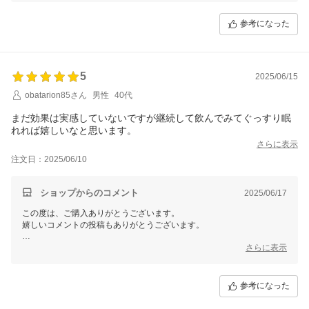
またのご用命お待ちしております。
参考になった
今後とも【Ｅ！Ｃｈｏｉｃｅ 楽天市場店】をご愛顧くださいますよ
5
2025/06/15
obatarion85さん
男性
40代
まだ効果は実感していないですが継続して飲んでみてぐっすり眠
れれば嬉しいなと思います。
さらに表示
注文日：2025/06/10
ショップからのコメント
2025/06/17
この度は、ご購入ありがとうございます。
嬉しいコメントの投稿もありがとうございます。
サプリメントはご継続いただく事が大切でございます。
さらに表示
引き続きお試しいただき、効果をご実感いただけますと幸いです。
またのご用命を心よりお待ちいたしております。
参考になった
今後とも【Ｅ！Ｃｈｏｉｃｅ 楽天市場店】をご愛顧くださいますよ