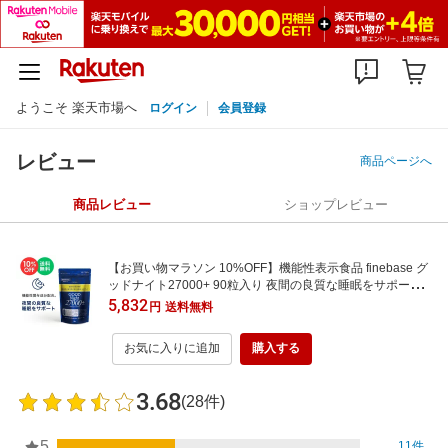
ようこそ 楽天市場へ
ログイン
会員登録
レビュー
商品ページへ
商品レビュー
ショップレビュー
【お買い物マラソン 10%OFF】機能性表示食品 finebase グ
ッドナイト27000+ 90粒入り 夜間の良質な睡眠をサポー
ト！ 休息サプリ 送料無料 睡眠 テアニン サプリ
5,832
円
送料無料
お気に入りに追加
購入する
3.68
(28件)
5
11件