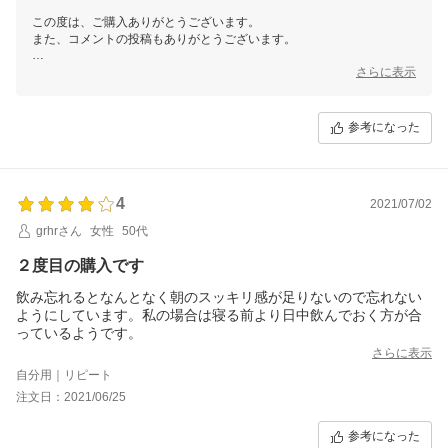
この度は、ご購入ありがとうございます。
また、コメントの投稿もありがとうございます。
リピートでのご購入、誠にありがとうございます！
さらに表示
効果を感じていただけているようで大変嬉しく思います。
ぜひ、またのご用命お待ちしております！
参考になった
今後とも【Ｅ！Ｃｈｏｉｃｅ 楽天市場店】をご愛顧くださいますよ
う、よろしくお願い申し上げます。
4
2021/07/02
grhrさん
女性
50代
２度目の購入です
飲み忘れるとなんとなく朝のスッキリ感が足りないので忘れない
ようにしています。私の場合は寝る前より日中飲んでおく方が合
っているようです。
さらに表示
自分用｜リピート
注文日：2021/06/25
参考になった