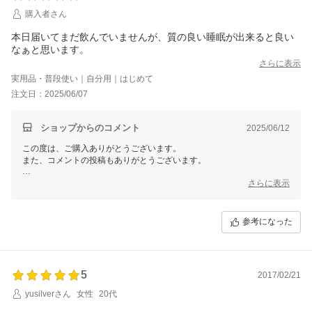
購入者さん
本日届いてまだ飲んでいませんが、質の良い睡眠が出来ると良い
なぁと思います。
さらに表示
実用品・普段使い｜自分用｜はじめて
注文日：2025/06/07
ショップからのコメント
2025/06/12
この度は、ご購入ありがとうございます。
また、コメントの投稿もありがとうございます。
ご継続いただく事で効果をご実感いただけたとのお声も多くございま
さらに表示
す。
引き続きお試しいただけますと幸いでございます。
参考になった
またのご用命を心よりお待ちいたしております。
今後とも【Ｅ！Ｃｈｏｉｃｅ 楽天市場店】をご愛顧くださいますよ
5
2017/02/21
yusilverさん
女性
20代