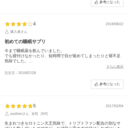
参考になった
グッドナイト27000のおかげでしっかりと眠れているのだと思い
ます。
このまま続けていきたいと思います。
4
2018/08/22
購入者さん
初めての睡眠サプリ
今まで睡眠薬を飲んでいました。
でも寝付けなかったり、短時間で目が覚めてしまったりと寝不足
気味でした。
医師とも相談しましたが、睡眠薬はこれ以上出せないとのことで
さらに表示
気休めにと買って飲んでみたら
注文日：2018/07/28
ぐっすり眠れて睡眠薬も減らしてみたりと調節中です！（薬剤師
と相談して）
参考になった
ただやはり値段がお高いので継続して飲むのがむずかしいような
気がします…
5
2017/02/04
yusilverさん
女性
20代
生まれつきセロトニン欠乏気味で、トリプトファン配合の別なサ