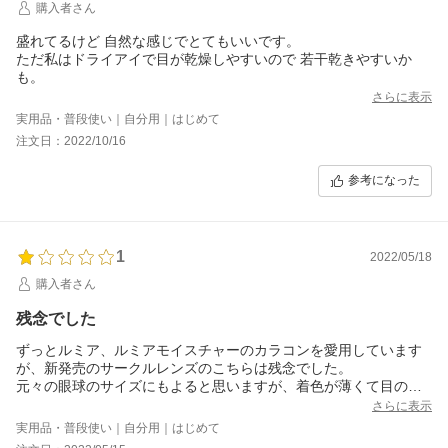
購入者さん
盛れてるけど 自然な感じでとてもいいです。
ただ私はドライアイで目が乾燥しやすいので 若干乾きやすいか
も。
さらに表示
実用品・普段使い｜自分用｜はじめて
注文日：2022/10/16
参考になった
1
2022/05/18
購入者さん
残念でした
ずっとルミア、ルミアモイスチャーのカラコンを愛用しています
が、新発売のサークルレンズのこちらは残念でした。
元々の眼球のサイズにもよると思いますが、着色が薄くて目の縁
が透けます。スタッフさんの着用画像が上がるまで待てばよかっ
さらに表示
たです。宣材写真はあてになりません。
実用品・普段使い｜自分用｜はじめて
サークルレンズではなく、着色直径の小さいカラコンを作ったほ