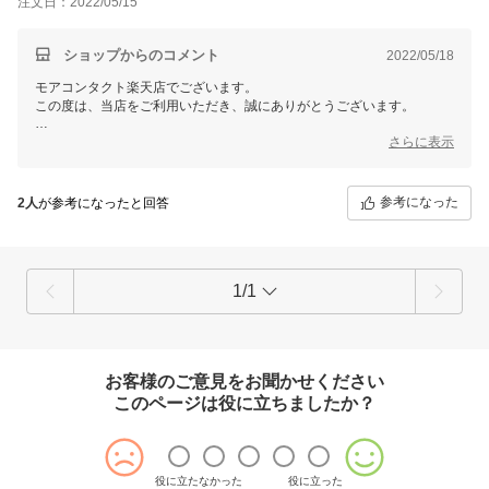
注文日：2022/05/15
うが良かったのではないかと思いました・・・
ショップからのコメント
2022/05/18
モアコンタクト楽天店でございます。
この度は、当店をご利用いただき、誠にありがとうございます。
レビューのご記入ありがとうございます!
さらに表示
この度は、装着イメージ違いが起こってしまい申し訳ございません。
お客様に、より正確な装着イメージを持っていただけるよう
参考になった
2人
が参考になったと回答
スタッフ着画の追加やスタッフレビューの追加など、分かりやすく親切
な商品ページ作りが出来るよう随時改善を行って参りますので
今後とも【モアコンタクト楽天店】を応援して頂けましたら幸いです。
お客様の、またのご利用をスタッフ一同心よりお待ちしております。
1/1
お客様のご意見をお聞かせください
このページは役に立ちましたか？
役に立たなかった
役に立った