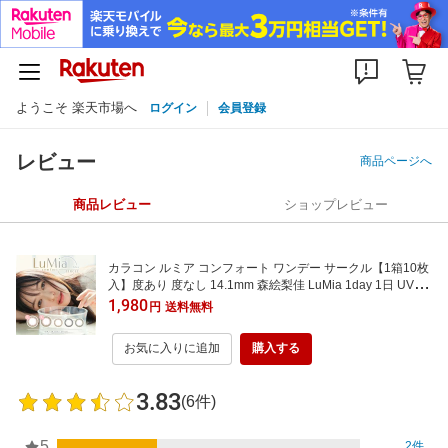
ようこそ 楽天市場へ
ログイン
会員登録
レビュー
商品ページへ
商品レビュー
ショップレビュー
カラコン ルミア コンフォート ワンデー サークル【1箱10枚
入】度あり 度なし 14.1mm 森絵梨佳 LuMia 1day 1日 UVカ
ット 低含水 カラー コンタクト
1,980
円
送料無料
お気に入りに追加
購入する
3.83
(6件)
5
2件