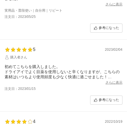
装着感は特に不満は無いですが、次は違うカラーをリピしようと
さらに表示
思います。
実用品・普段使い｜自分用｜リピート
注文日：2023/05/25
参考になった
5
2023/02/04
購入者さん
初めてこちらを購入しました。
ドライアイでよく目薬を使用しないと辛くなりますが、こちらの
素材はいつもより使用頻度も少なく快適に過ごせました！
これからリピたくさんしたいので、30枚入りとかが発売されたら
さらに表示
嬉しいです！
注文日：2023/01/15
参考になった
4
2022/10/19