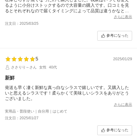
るように小分けストックするので大容量の購入です。口コミを見
るとそれぞれなので届くタイミングによって品質は違うかなと思
ってました。我家に届いたのはふっくらな大きめで味は薄塩でし
さらに表示
た。しらす丼にしましたが、少しお醤油を掛けた方が良いくらい
注文日：2025/03/25
でした。他の物と和える場合は薄塩で使いやすいと思いました。
参考になった
5
2025/01/29
ささりり～さん
女性
40代
新鮮
発送も早く凄く新鮮な真っ白なシラスで嬉しいです。又購入した
いと思えるシラスです！柔らかくて美味しいシラスをありがとう
ございました。
さらに表示
実用品・普段使い｜自分用｜はじめて
注文日：2025/01/27
参考になった