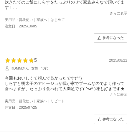
炊きたてのご飯にしらすをたっぷりのせて家族みんなで頂いてま
す！
卵かけご飯じゃなく納豆ご飯でもなく最近はしらすご飯のみ！の
さらに表示
我が家！
実用品・普段使い｜家族へ｜はじめて
本当に美味しいです&#128578;
注文日：2025/10/05
参考になった
5
2025/08/22
RDMMさん
女性
40代
今回もおいしくて頼んで良かったです(^^)
しらすと明太子のアヒージョが我が家でブームなのでよく作って
食べますが、たっぷり食べれて大満足です( ^ω^ )味も好きです★
さらに表示
実用品・普段使い｜家族へ｜リピート
注文日：2025/07/25
参考になった