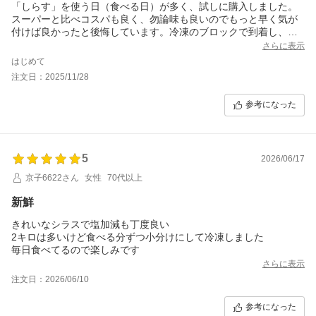
「しらす」を使う日（食べる日）が多く、試しに購入しました。
スーパーと比べコスパも良く、勿論味も良いのでもっと早く気が
付けば良かったと後悔しています。冷凍のブロックで到着し、ジ
ップロックに分けて引き続き冷凍分と近日中の食べる分とで分け
さらに表示
ましたが、かなり量が多いので豪快に使えて気分も良いです。
はじめて
お気に入りの食べ方は、小松菜とにんじん細切りを適当に炒め、
注文日：2025/11/28
出汁などで適当に味付けをしたあとに刻んだ搾菜を混ぜて、そこ
に「しらす」を投入し混ぜて胡麻油と胡麻を加えて、具沢山のふ
参考になった
りかけのように御飯に乗せて食べることです。
日によって白米の上に炒り卵やそぼろや甘煮の椎茸を乗せた上
に、上記のものを乗せたりして丼っぽくもします。簡単で嵩増し
になるので、白米の食べ過ぎもセーブできてお気に入りの食べ方
5
です。しらすがなくなったらまた注文したいです。大切にいただ
2026/06/17
きます
京子6622さん
女性
70代以上
（追記）
レビューに「多少水っぽい」と書いている方がいましたが、解凍
新鮮
時にザル付きのタッパを使っているので、私は水っぽいと思いま
せんでした。
きれいなシラスで塩加減も丁度良い
2キロは多いけど食べる分ずつ小分けにして冷凍しました
毎日食べてるので楽しみです
さらに表示
注文日：2026/06/10
参考になった