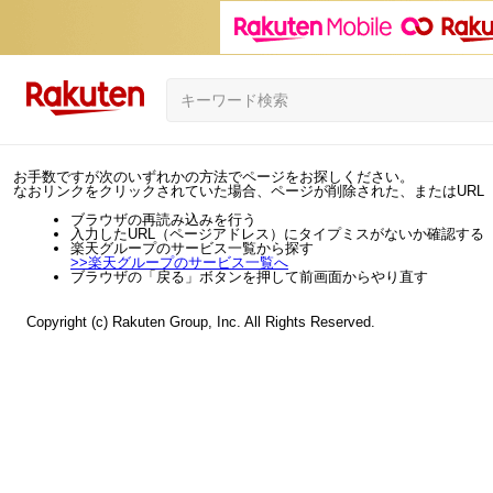
お手数ですが次のいずれかの方法でページをお探しください。
なおリンクをクリックされていた場合、ページが削除された、またはURL
ブラウザの再読み込みを行う
入力したURL（ページアドレス）にタイプミスがないか確認する
楽天グループのサービス一覧から探す
>>
楽天グループのサービス一覧へ
ブラウザの「戻る」ボタンを押して前画面からやり直す
Copyright (c) Rakuten Group, Inc. All Rights Reserved.