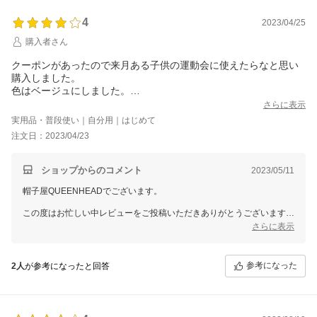
4
2023/04/25
購入者さん
クーポンがあったので来月ある子供の運動会に使えたらなと思い
購入しました。
色はベージュにしました。
深く被ることができるのでよかったです。
さらに表示
実用品・普段使い｜自分用｜はじめて
注文日：2023/04/23
ショップからのコメント
2023/05/11
帽子屋QUEENHEADでございます。
この度はお忙しい中レビューをご投稿いただきありがとうございます。
貴重なご意見をいただき誠にありがとうございました。
さらに表示
スタッフ一同大変嬉しく思います。
当店の商品、是非ともたくさんご活用いただければ幸いでございます。
またのご縁をスタッフ一同お待ちしております。
参考になった
2人
が参考になったと回答