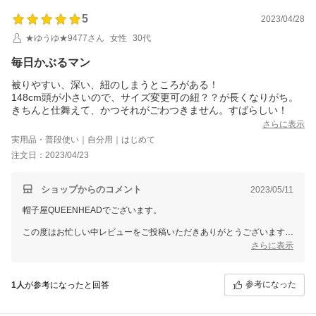
5
2023/04/28
★ゆうゆ★9477さん
女性
30代
毎日かぶるマン
被りやすい、深い、紐のしまうところがある！
148cm頭が小さいので、サイズ変更可の紐？？が長くなりがち。
きちんと仕舞えて、かつそれがごわつきません。すばらしい！
さらに表示
実用品・普段使い｜自分用｜はじめて
注文日：2023/04/23
ショップからのコメント
2023/05/11
帽子屋QUEENHEADでございます。
この度はお忙しい中レビューをご投稿いただきありがとうございます。
貴重なご意見をいただき誠にありがとうございました。
さらに表示
スタッフ一同大変嬉しく思います。
当店の商品、是非ともたくさんご活用いただければ幸いでございます。
またのご縁をスタッフ一同お待ちしております。
参考になった
1人
が参考になったと回答