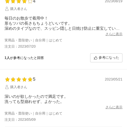
4
2023/08/19
購入者さん
毎日のお散歩で着用中！
形もツバの長さもちょうどいいです。
深めのタイプなので、スッピン隠しと日焼け防止に重宝していま
す。
さらに表示
頭がかなり小さい方ですが、サイズ調整ベルトの範囲が広いの
実用品・普段使い｜自分用｜はじめて
で、ピッタリに調整できています。
注文日：2023/07/20
概ね満足なのですが、素材が予想以上に「布」っていう感じで、
ブラックだと色褪せ感が少しあります。
参考になった
1人
が参考になったと回答
もう少ししっかりとした染色だと良かったのにな。
そのために星4にしました。
5
2023/05/21
購入者さん
深いのが欲しかったので満足です。
洗っても型崩れせず、よかった。
さらに表示
実用品・普段使い｜自分用｜はじめて
注文日：2023/05/09