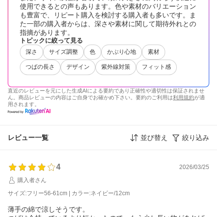
使用できるとの声もあります。色や素材のバリエーション
も豊富で、リピート購入を検討する購入者も多いです。ま
た一部の購入者からは、深さや素材に関して期待外れとの
指摘があります。
トピックに絞って見る
深さ
サイズ調整
色
かぶり心地
素材
つばの長さ
デザイン
紫外線対策
フィット感
直近のレビューを元にした生成AIによる要約であり正確性や適切性は保証されませ
ん。商品レビューの内容はご自身でお確かめ下さい。要約のご利用は
利用規約
が適
用されます。
レビュー一覧
並び替え
絞り込み
4
2026/03/25
購入者さん
サイズ:フリー56-61cm | カラー:ネイビー/12cm
薄手の綿で涼しそうです。