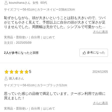
kounohanaさん
女性
60代
サイズ:フリー56-61cm | カラー:ネイビー2/深め13cm
恥ずかしながら、頭が大きいということは顔も大きいので、ツバ
がとても小さく見えて、予想以上に自分の頭が大きくて深さが足
りませんでした。周囲幅は充分でした。シンプルで可愛かったの
で頭だけが大きい方にはサイズも調節できるのでいいと思いま
さらに表示
す。
実用品・普段使い｜自分用｜はじめて
やはり頭が大きいとキャップは無理だと痛感しました。お安くな
注文日：2025/05/09
っていたので気軽に挑戦できてよかったです。男女兼用できるの
で夫にかぶってもらいます。
参考になった
2人
が参考になったと回答
5
2024/12/05
購入者さん
サイズ:フリー56-61cm | カラー:ブラック/12cm
思っていた感じの品物で満足しています。クーポン利用でお得に
買えました！
さらに表示
実用品・普段使い｜自分用｜はじめて