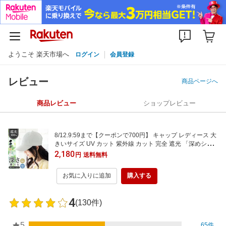
ようこそ 楽天市場へ
ログイン
会員登録
レビュー
商品ページへ
商品レビュー
ショップレビュー
8/12.9:59まで【クーポンで700円】 キャップ レディース 大
きいサイズ UV カット 紫外線 カット 完全 遮光 「深めシン
プルキャップ」 目深 人気 おすすめ オススメ 折りたたみ 日
2,180
円
送料無料
焼け ぼうし 小顔 効果 飛ばない 運動会 旅 春 夏 春夏 母の日
お気に入りに追加
購入する
4
(130件)
5
65件