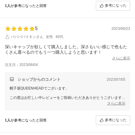
明日もこのキャップを被って、ベビーカーを押して生活します(^^)
参考になった
1人
が参考になったと回答
♪
5
2023/06/23
ババババイキンさん
女性
40代
深いキャップが欲しくて購入しました。深さもいい感じで色もた
くさん選べるのでもう一つ購入しようと思います！
さらに表示
注文日：2023/06/04
ショップからのコメント
2023/07/05
帽子屋QUEENHEADでございます。
この度はお忙しい中レビューをご投稿いただきありがとうございます。
貴重なご意見をいただき誠にありがとうございました。
さらに表示
スタッフ一同大変嬉しく思います。
当店の商品、是非ともたくさんご活用いただければ幸いでございます。
またのご縁をスタッフ一同お待ちしております。
参考になった
1人
が参考になったと回答