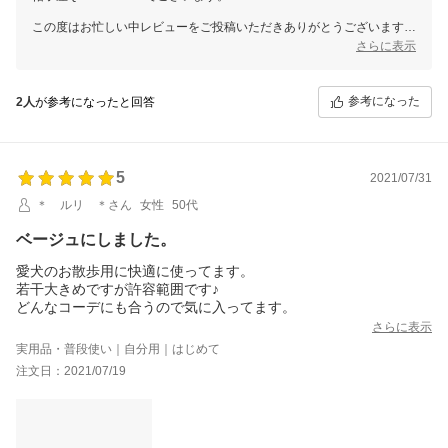
この度はお忙しい中レビューをご投稿いただきありがとうございます。
貴重なご意見をいただき誠にありがとうございました。
さらに表示
ご購入いただきました商品が、少しでもお役に立てておりますと嬉しい
です。
またのご縁をスタッフ一同お待ちしております。
参考になった
2人
が参考になったと回答
5
2021/07/31
＊ ルリ ＊さん
女性
50代
ベージュにしました。
愛犬のお散歩用に快適に使ってます。
若干大きめですが許容範囲です♪
どんなコーデにも合うので気に入ってます。
さらに表示
実用品・普段使い｜自分用｜はじめて
注文日：2021/07/19