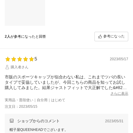
参考になった
2人
が参考になったと回答
5
2023/05/17
購入者さん
市販のスポーツキャップが似合わない私は、これまでツバの長い
タイプで妥協していましたが、今回こちらの商品を知ってお試し
購入してみました。結果ジャストフィットで大正解でした&#825
2;&#65038;程よい深さでバランス良く被ることができ、ぜひ色違
さらに表示
いも揃えたくなりました。素敵な商品をありがとうございます。
実用品・普段使い｜自分用｜はじめて
注文日：2023/05/15
ショップからのコメント
2023/05/31
帽子屋QUEENHEADでございます。