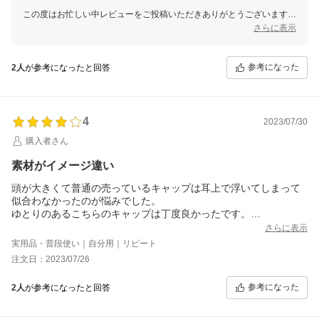
この度はお忙しい中レビューをご投稿いただきありがとうございます。
貴重なご意見をいただき誠にありがとうございました。
さらに表示
スタッフ一同大変嬉しく思います。
当店の商品、是非ともたくさんご活用いただければ幸いでございます。
参考になった
2人
が参考になったと回答
4
2023/07/30
購入者さん
素材がイメージ違い
頭が大きくて普通の売っているキャップは耳上で浮いてしまって
似合わなかったのが悩みでした。
ゆとりのあるこちらのキャップは丁度良かったです。
残念なのは素材が安っぽい感じがしました。
さらに表示
実用品・普段使い｜自分用｜リピート
注文日：2023/07/26
参考になった
2人
が参考になったと回答