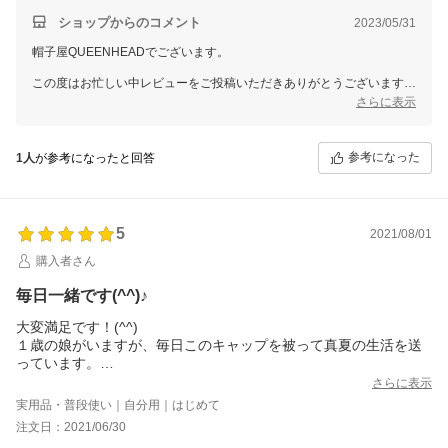
ショップからのコメント
2023/05/31
帽子屋QUEENHEADでございます。
この度はお忙しい中レビューをご投稿いただきありがとうございます。
貴重なご意見をいただき誠にありがとうございました。
さらに表示
ご購入いただきました商品が、少しでもお役に立てておりますと嬉しい
です。
参考になった
1人
が参考になったと回答
5
2021/08/01
購入者さん
毎日一緒です(^^)♪
大変満足です！(^^)
１歳の娘がいますが、毎日このキャップを被って真夏の生活を送
っています。
今まで、このようなスポーティーなファッションはしたことがな
さらに表示
かったのですが、子供との生活には日傘などさせません。小学生
実用品・普段使い｜自分用｜はじめて
ぶりくらい（笑）にキャップを購入しましたが、深さといい色目
注文日：2021/06/30
といい、大変馴染み、使いやすく大満足です！