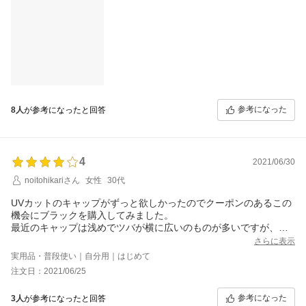
参考になった
8人
が参考になったと回答
4
2021/06/30
noitohikariさん
女性
30代
UVカットのキャップがずっと欲しかったのでクーポンのあるこの
機会にブラックを購入してみました。
最近のキャップは浅めでツバが横に広いのものが多いですが、こ
れは目深に被れて良いです。普段遣いにはちょうどよいと思いま
さらに表示
す。シンプルでどんな服装にも合って被りやすいので色違いも買
実用品・普段使い｜自分用｜はじめて
おうか検討中です。個人的な願望ですがチャコールグレーなんか
注文日：2021/06/25
も販売してもらえたらいいなぁ。
参考になった
3人
が参考になったと回答