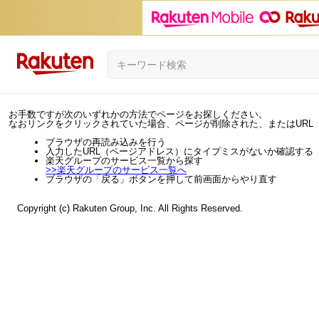
お手数ですが次のいずれかの方法でページをお探しください。
なおリンクをクリックされていた場合、ページが削除された、またはURL
ブラウザの再読み込みを行う
入力したURL（ページアドレス）にタイプミスがないか確認する
楽天グループのサービス一覧から探す
>>
楽天グループのサービス一覧へ
ブラウザの「戻る」ボタンを押して前画面からやり直す
Copyright (c) Rakuten Group, Inc. All Rights Reserved.