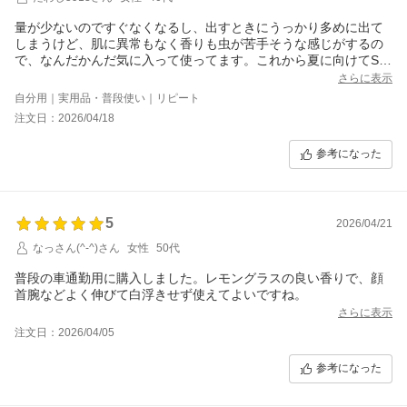
量が少ないのですぐなくなるし、出すときにうっかり多めに出て
しまうけど、肌に異常もなく香りも虫が苦手そうな感じがするの
で、なんだかんだ気に入って使ってます。これから夏に向けてSP
Fが弱めかと思いますが重ね塗りで乗り切ろうと思います。
さらに表示
自分用｜実用品・普段使い｜リピート
注文日：2026/04/18
参考になった
5
2026/04/21
なっさん(^-^)さん
女性
50代
普段の車通勤用に購入しました。レモングラスの良い香りで、顔
首腕などよく伸びて白浮きせず使えてよいですね。
さらに表示
注文日：2026/04/05
参考になった