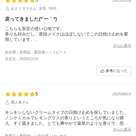
5
2025/12/18
おとくママさん
女性
50代
戻ってきました(*´ー｀*)
こちらも安定の使い心地です。
香りも好みだし、普段メイクはほぼしないでこの日焼け止めを愛
用しています。
シミが出来ない様にコレだけは欠かしません。
さらに表示
一時期浮気をして日焼け止めだけではなく色補正してくれる物に
自分用｜実用品・普段使い｜リピート
変えましたが何だか合わずにこちらに戻りました。
注文日：2025/11/15
参考になった
5
2025/09/13
購入者さん
キシキシしないクリームタイプの日焼け止めを探していました。
ノンケミカルでレモングラスの香りというところが気になり購
入、すぐ届きました。とても爽やかで薬草のような香りで、思っ
ていたレモングラスの香りとは違ったけど好きな香りです。使用
さらに表示
感はよく伸びるクリームでさらっと使えました。白くならなくて
実用品・普段使い｜自分用｜はじめて