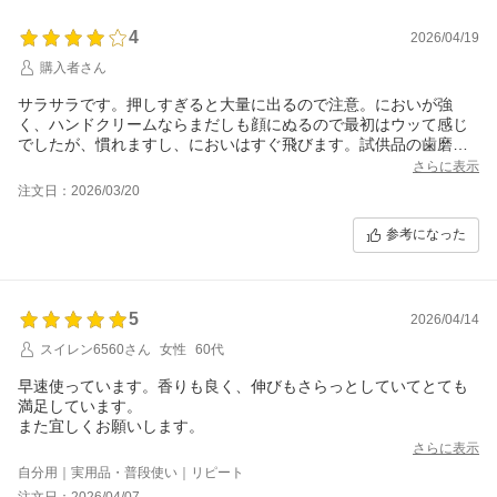
4
2026/04/19
購入者さん
サラサラです。押しすぎると大量に出るので注意。においが強
く、ハンドクリームならまだしも顔にぬるので最初はウッて感じ
でしたが、慣れますし、においはすぐ飛びます。試供品の歯磨き
粉程度の小ささで届いた時は「ちっさ！」と思いましたが、成分
さらに表示
考えるとこんなもんでしょうか。こまめに塗り直さないとだめで
注文日：2026/03/20
すね。またSALEの時に買います。
参考になった
5
2026/04/14
スイレン6560さん
女性
60代
早速使っています。香りも良く、伸びもさらっとしていてとても
満足しています。
また宜しくお願いします。
さらに表示
自分用｜実用品・普段使い｜リピート
注文日：2026/04/07