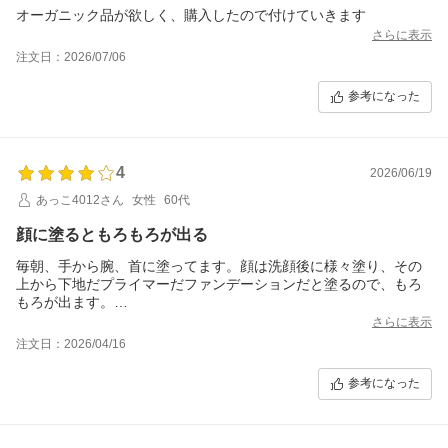
オーガニック品が欲しく、購入したので付けていきます
さらに表示
注文日：2026/07/06
参考になった
4
2026/06/19
あっこ4012さん
女性
60代
顔に塗るともろもろが出る
毎朝、手から腕、首に塗ってます。顔は洗顔後に様々塗り、その
上から下地だプライマーだファンデーションだと塗るので、もろ
もろが出ます。
商品は優しい仄かな香りで、良く伸びて低刺激で問題なし。リピ
さらに表示
します。
注文日：2026/04/16
参考になった