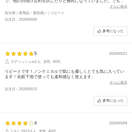
で、他の日焼け止めを試したりと難民になっていました。でも、
紫外線吸収剤不使用なのに白浮きしないクリームはなかなか無
さらに表示
い！久しぶりの購入です。
自分用｜実用品・普段使い｜リピート
注文日：2026/06/05
参考になった
5
2026/05/21
ラディッシュaさん
女性
40代
リピートです！ノンケミカルで肌にも優しくとても気に入ってい
ます！化粧下地で使っても違和感なく使えます。
さらに表示
注文日：2026/05/15
参考になった
4
2026/05/09
たわし5913さん
女性
40代