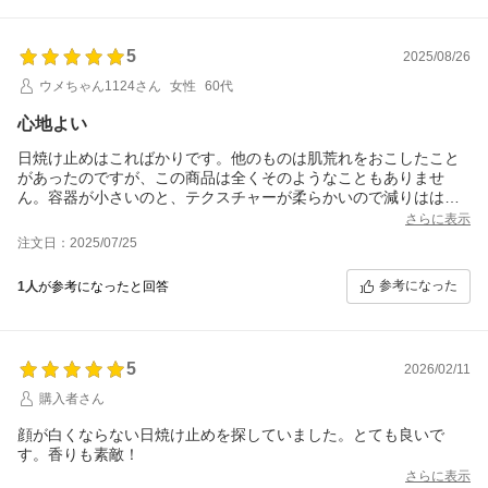
5
2025/08/26
ウメちゃん1124さん
女性
60代
心地よい
日焼け止めはこればかりです。他のものは肌荒れをおこしたこと
があったのですが、この商品は全くそのようなこともありませ
ん。容器が小さいのと、テクスチャーが柔らかいので減りははや
いのですが、まとめ買いで大丈夫です。少し邪道ですが、出かけ
さらに表示
るときはこの日焼け止めとファンデーションをまぜて塗ると、厚
注文日：2025/07/25
塗りにならずにとてもキレイな肌に見えます。これからもよろし
くお願いします。
参考になった
1人
が参考になったと回答
5
2026/02/11
購入者さん
顔が白くならない日焼け止めを探していました。とても良いで
す。香りも素敵！
さらに表示