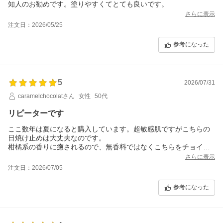
知人のお勧めです。塗りやすくてとても良いです。
さらに表示
注文日：2026/05/25
参考になった
5
2026/07/31
caramelchocolatさん
女性
50代
リピーターです
ここ数年は夏になると購入しています。超敏感肌ですがこちらの
日焼け止めは大丈夫なのです。
柑橘系の香りに癒されるので、無香料ではなくこちらをチョイ
ス。
さらに表示
塗るとしっとりしますがべたつきません。すぐにサラッと変化し
注文日：2026/07/05
ます。
上にパウダーを重ねても乾燥しません。
参考になった