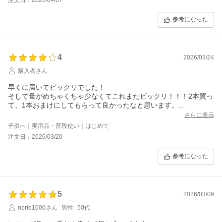
参考になった
4
2026/03/24
購入者さん
早くに届いてビックリでした！
そして量がめちゃくちゃ少なくてこれまたビックリ！！！2本買っ
て、1本おまけにしてもらって良かったなと思います。
息子がちょっと敏感肌気味なので、色々探してみて、こちらに辿
さらに表示
り着きました。
子供へ｜実用品・普段使い｜はじめて
塗ってみた感覚はしっとりしていて、レモングラスの匂いも嫌な
注文日：2026/03/20
感じもなく。
これで、息子の肌も荒れないと良いなーと思います。様子見なの
参考になった
で星4つにしました。
虫除けにもなるみたいなので、これからはもっと使うようになる
かもしれないので、もっと大容量があると大変有り難いで
す！！！
5
2026/03/09
norie1000さん
男性
50代