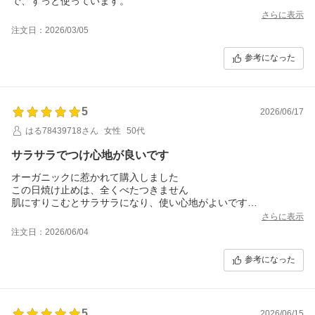
で、ずっと使っています。
さらに表示
注文日：2026/03/05
参考になった
5
2026/06/17
はる78439718さん
女性
50代
サラサラでつけ心地が良いです
オーガニックに惹かれて購入しました
この日焼け止めは、全くべたつきません
肌にすりこむとサラサラになり、使い心地がよいです
少量でも伸びがよく使いやすいです
さらに表示
腕と顔に塗っています
注文日：2026/06/04
参考になった
5
2026/06/15