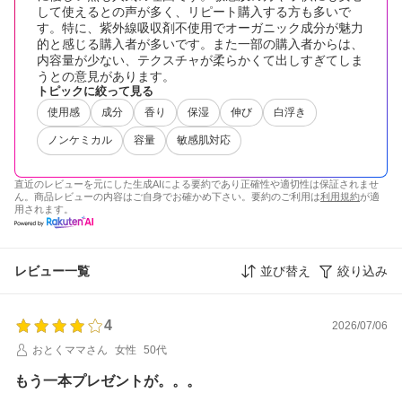
して使えるとの声が多く、リピート購入する方も多いで
す。特に、紫外線吸収剤不使用でオーガニック成分が魅力
的と感じる購入者が多いです。また一部の購入者からは、
内容量が少ない、テクスチャが柔らかくて出しすぎてしま
うとの意見があります。
トピックに絞って見る
使用感
成分
香り
保湿
伸び
白浮き
ノンケミカル
容量
敏感肌対応
直近のレビューを元にした生成AIによる要約であり正確性や適切性は保証されませ
ん。商品レビューの内容はご自身でお確かめ下さい。要約のご利用は
利用規約
が適
用されます。
レビュー一覧
並び替え
絞り込み
4
2026/07/06
おとくママさん
女性
50代
もう一本プレゼントが。。。