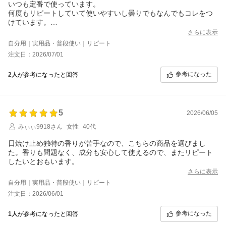
いつも定番で使っています。
何度もリピートしていて使いやすいし曇りでもなんでもコレをつ
けています。
前はまとめ買いするとおまけでもう一本があったので無くなると
さらに表示
なんだか悲しいので星減らしました。
自分用｜実用品・普段使い｜リピート
たまにでも良いのでまたやって貰えると嬉しいです。
注文日：2026/07/01
参考になった
2人
が参考になったと回答
5
2026/06/05
みぃぃ9918さん
女性
40代
日焼け止め独特の香りが苦手なので、こちらの商品を選びまし
た。香りも問題なく、成分も安心して使えるので、またリピート
したいとおもいます。
さらに表示
自分用｜実用品・普段使い｜リピート
注文日：2026/06/01
参考になった
1人
が参考になったと回答