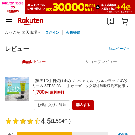
ようこそ 楽天市場へ
ログイン
会員登録
レビュー
商品ページへ
商品レビュー
ショップレビュー
【楽天1位】日焼け止め ノンケミカル【ウルンラップ UVク
リーム SPF28 PA+++】オーガニック紫外線吸収剤不使用 酸
化亜鉛不使用 UV 紫外線 顔 からだ 全身 敏感肌 低刺激 白く
1,780
円
送料無料
ならない 化粧下地 子供 おすすめ メンズ 人気
お気に入りに追加
購入する
4.5
(1,594件)
5
959件