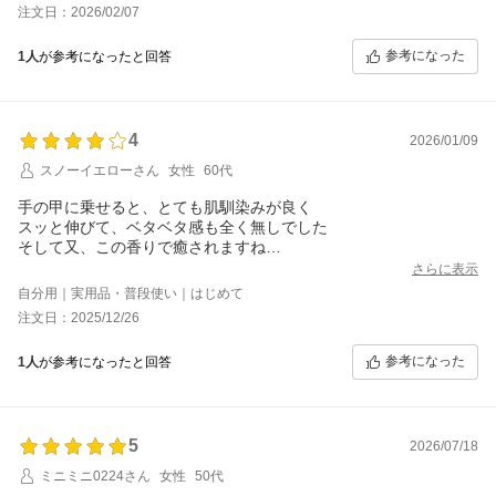
注文日：2026/02/07
参考になった
1人
が参考になったと回答
4
2026/01/09
スノーイエローさん
女性
60代
手の甲に乗せると、とても肌馴染みが良く
スッと伸びて、ベタベタ感も全く無しでした
そして又、この香りで癒されますね
もう少しだけ、量が多ければなぁと思いました
さらに表示
自分用｜実用品・普段使い｜はじめて
注文日：2025/12/26
参考になった
1人
が参考になったと回答
5
2026/07/18
ミニミニ0224さん
女性
50代