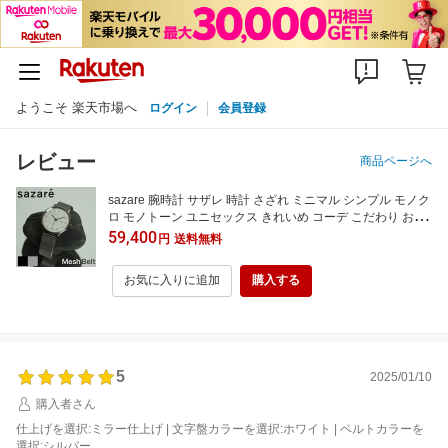
ようこそ 楽天市場へ
ログイン
会員登録
レビュー
商品ページへ
sazare 腕時計 サザレ 時計 さざれ ミニマル シンプル モノク
ロ モノトーン ユニセックス きれいめ コーデ こだわり おし
ゃれ オシャレ 人気 かわいい メッシュ メタル ギフト プレゼ
59,400
円
送料無料
ント 記念 鏡面磨き マット 使い込む 馴染む【 7年保証】
お気に入りに追加
購入する
5
2025/01/10
購入者さん
仕上げを選択:ミラー仕上げ | 文字盤カラーを選択:ホワイト | ベルトカラーを
選択:シルバー