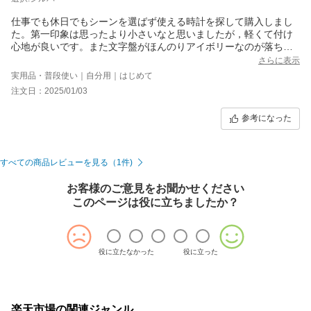
仕事でも休日でもシーンを選ばず使える時計を探して購入しまし
た。第一印象は思ったより小さいなと思いましたが，軽くて付け
心地が良いです。また文字盤がほんのりアイボリーなのが落ち着
いて，飽きのこないデザインが素敵です。ドーム型の風防をつい
さらに表示
つい触ってしまいます。鏡面仕上げで指紋がになるかと思いまし
実用品・普段使い｜自分用｜はじめて
たが，全く気になりません。本革バンドも併せて購入して，冬の
注文日：2025/01/03
間は付け替えて楽しみたいと思います。数字が見にくいと感じた
ことはありませんが，細かいですので，老眼になったら見えなく
参考になった
なるかもなあと少し心配しています。長く愛用したいです。
すべての商品レビューを見る（1件)
お客様のご意見をお聞かせください
このページは役に立ちましたか？
役に立たなかった
役に立った
楽天市場の関連ジャンル