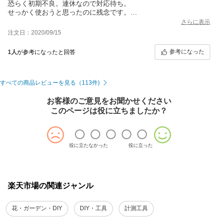
恐らく初期不良。連休なので対応待ち。
せっかく使おうと思ったのに残念です。
ラインの太さは思ったより太いです。
さらに表示
1番は収納ケースがデカすぎ。これはちょっと酷い。
注文日：2020/09/15
せめて前と同じくらいのサイズじゃ無いと職人向きでは無いで
す。改善の余地ありです。
参考になった
1人
が参考になったと回答
マジでデカいです。タジマのブルーレーザーの2倍位のサイズで
す。
すべての商品レビューを見る（113件)
お客様のご意見をお聞かせください
このページは役に立ちましたか？
役に立たなかった
役に立った
楽天市場の関連ジャンル
花・ガーデン・DIY
DIY・工具
計測工具