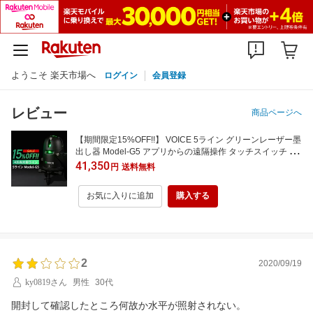
ようこそ 楽天市場へ
ログイン
会員登録
レビュー
商品ページへ
【期間限定15%OFF!!】 VOICE 5ライン グリーンレーザー墨
出し器 Model-G5 アプリからの遠隔操作 タッチスイッチ メ
ーカー1年保証 アフターメンテナンスも充実 4方向大矩ライ
41,350
円
送料無料
ン照射モデル 墨出器 墨出し 墨だし器 墨出し機 墨だし機 レ
ーザーレベル レーザー水平器
お気に入りに追加
購入する
2
2020/09/19
ky0819さん
男性
30代
開封して確認したところ何故か水平が照射されない。