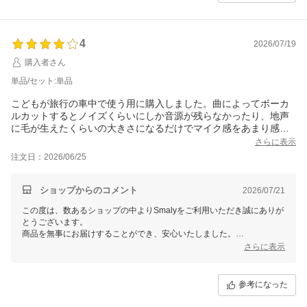
4
2026/07/19
購入者さん
単品/セット:単品
こどもが旅行の車中で使う用に購入しました。曲によってボーカ
ルカットするとノイズくらいにしか音源が残らなかったり、地声
に毛が生えたくらいの大きさになるだけでマイク感をあまり感じ
なかったり、小さなお子さんには少し重めかもな点はあります
さらに表示
が、手軽にカラオケが楽しめていたので買って良かったです。
注文日：2026/06/25
ショップからのコメント
2026/07/21
この度は、数あるショップの中よりSmalyをご利用いただき誠にありが
とうございます。
商品を無事にお届けすることができ、安心いたしました。
また、貴重なご意見をいただき誠にありがとうございます。
さらに表示
頂いた情報を担当者に共有し、品質改善に努めて参ります。
より良い商品づくりのために参考にさせていただきます。
レビューをご投稿いただき誠にありがとうございました。
参考になった