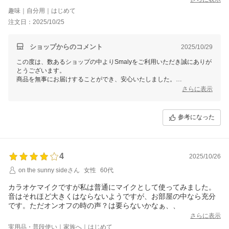
趣味｜自分用｜はじめて
注文日：2025/10/25
ショップからのコメント
2025/10/29
この度は、数あるショップの中よりSmalyをご利用いただき誠にありが
とうございます。
商品を無事にお届けすることができ、安心いたしました。
また、お忙しい中レビューをご記入いただき誠にありがとうございま
さらに表示
す。
これからもお客様にご満足頂けるよう精進して参りますので、Smalyを
よろしくお願い致します。
参考になった
またのご来店をスタッフ一同心よりお待ちしております。
4
2025/10/26
on the sunny sideさん
女性
60代
カラオケマイクですが私は普通にマイクとして使ってみました。
音はそれほど大きくはならないようですが、お部屋の中なら充分
です。ただオンオフの時の声？は要らないかなぁ、、
さらに表示
実用品・普段使い｜家族へ｜はじめて