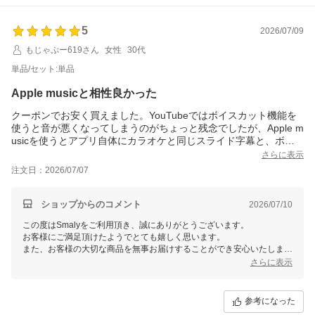
5
2026/07/09
もじゃぷー619さん
女性
30代
単品/セット:単品
Apple musicと相性良かった
クーポンでお安く買えました。YouTubeではボイスカット機能を
使うと音が悪くなってしまうのがちょっと残念でしたが、Apple m
usicを使うとアプリ自体にカラオケと同じスライド字幕と、ボイ
スカット機能がついているため本物のカラオケのように歌う事が
さらに表示
でき満足です。本体もこの値段でこのクオリティなら充分だと思
注文日：2026/07/07
います。子ども達も喜んでいます。
ショップからのコメント
2026/07/10
この度はSmalyをご利用頂き、誠にありがとうございます。
お客様にご満足頂けたようでとても嬉しく思います。
また、お客様の大切な商品を無事お届けすることができ安心いたしまし
た。
さらに表示
これからもお客様にご満足頂けるよう精進して参りますので、Smalyを
よろしくお願い致します。
またのご来店をスタッフ一同心よりお待ちしております。
参考になった