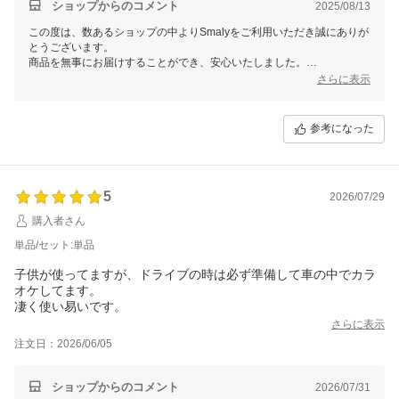
ショップからのコメント
2025/08/13
この度は、数あるショップの中よりSmalyをご利用いただき誠にありが
とうございます。
商品を無事にお届けすることができ、安心いたしました。
また、お忙しい中レビューをご記入いただき誠にありがとうございま
さらに表示
す。
これからもお客様にご満足頂けるよう精進して参りますので、Smalyを
よろしくお願い致します。
参考になった
またのご来店をスタッフ一同心よりお待ちしております。
5
2026/07/29
購入者さん
単品/セット:単品
子供が使ってますが、ドライブの時は必ず準備して車の中でカラ
オケしてます。
凄く使い易いです。
さらに表示
注文日：2026/06/05
ショップからのコメント
2026/07/31