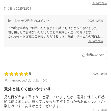
さらに表示
スマホでYouTube見ながら歌いたい歌が有ったらコードを差し込
注文日：2025/12/04
んで、直ぐ歌えて楽しそうでした!!お友達とお家女子会で盛り上が
ってました(^^)
ショップからのコメント
2025/12/09
この度は当店をご利用いただきまして誠にありがとうございました。
贈り物としてお選びいただけたこと大変嬉しく思っております。
これからもお客様にご満足いただけるよう、商品・サービスの質向上を
目指してまいります。
さらに表示
また機会がございましたら、Smalyをよろしくお願いいたします。
参考になった
5
2025/10/28
mamioooooさん
女性
40代
意外と軽くて使いやすい!!
見た目が大きく重そう…と思っていましたが、意外に軽くて直感
的に使えました。買ってよかったです！これからお家カラオケが
楽しみです。ありがとうございます。
さらに表示