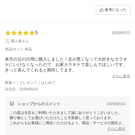
これからもお客様にご満足頂けるよう精進して参りますので、Smalyを
よろしくお願い致します。
参考になった
またのご来店をスタッフ一同心よりお待ちしております。
5
2026/05/13
購入者さん
単品/セット:単品
来月の父の日用に購入しました！足が悪くなって大好きなカラオ
ケにいけなくなったので、お家カラオケで楽しんでほしいです。
きっと喜んでくれると期待してます。
さらに表示
家族へ｜プレゼント｜はじめて
注文日：2026/05/10
ショップからのコメント
2026/05/14
この度は当店をご利用いただきまして誠にありがとうございました。
贈り物としてお選びいただけたこと大変嬉しく思っております。
これからもお客様にご満足いただけるよう、商品・サービスの質向上を
目指してまいります。
さらに表示
また機会がございましたら、Smalyをよろしくお願いいたします。