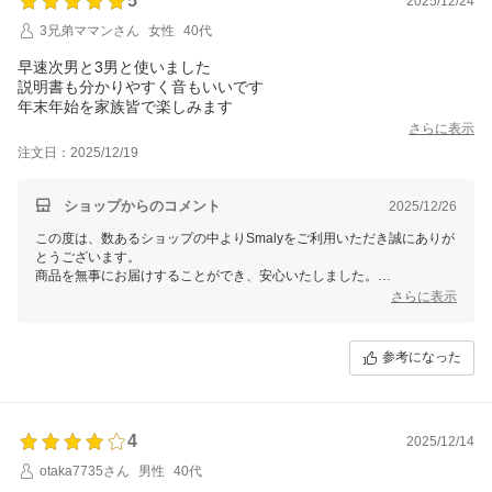
5
2025/12/24
3兄弟ママンさん
女性
40代
早速次男と3男と使いました
説明書も分かりやすく音もいいです
年末年始を家族皆で楽しみます
さらに表示
注文日：2025/12/19
ショップからのコメント
2025/12/26
この度は、数あるショップの中よりSmalyをご利用いただき誠にありが
とうございます。
商品を無事にお届けすることができ、安心いたしました。
また、お忙しい中レビューをご記入いただき誠にありがとうございま
さらに表示
す。
これからもお客様にご満足頂けるよう精進して参りますので、Smalyを
よろしくお願い致します。
参考になった
またのご来店をスタッフ一同心よりお待ちしております。
4
2025/12/14
otaka7735さん
男性
40代