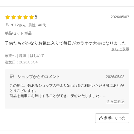
5
2026/05/07
rt112さん
男性
40代
単品/セット:単品
子供たちがかなりお気に入りで毎日がカラオケ大会になりました
さらに表示
家族へ｜趣味｜はじめて
注文日：2026/05/04
ショップからのコメント
2026/05/08
この度は、数あるショップの中よりSmalyをご利用いただき誠にありが
とうございます。
商品を無事にお届けすることができ、安心いたしました。
また、お忙しい中レビューをご記入いただき誠にありがとうございま
さらに表示
す。
これからもお客様にご満足頂けるよう精進して参りますので、Smalyを
よろしくお願い致します。
参考になった
またのご来店をスタッフ一同心よりお待ちしております。