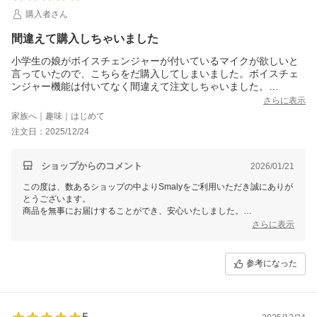
購入者さん
間違えて購入しちゃいました
小学生の娘がボイスチェンジャーが付いているマイクが欲しいと
言っていたので、こちらをだ購入してしまいました。ボイスチェ
ンジャー機能は付いてなく間違えて注文しちゃいました。
今は高校生の息子が携帯のブルートゥースで繋げてカラオケを楽
さらに表示
しんでいるので、これはこれで良かったかなぁ…と。
家族へ｜趣味｜はじめて
次はボイスチェンジャー機能付きを間違えずに購入したいと思い
注文日：2025/12/24
ます。
こちらのマイクにボイスチェンジャー機能も付いていたら完璧だ
と思いました。
ショップからのコメント
2026/01/21
この度は、数あるショップの中よりSmalyをご利用いただき誠にありが
とうございます。
商品を無事にお届けすることができ、安心いたしました。
また、貴重なご意見をいただき誠にありがとうございます。
さらに表示
頂いた情報を担当者に共有し、品質改善に努めて参ります。
より良い商品づくりのために参考にさせていただきます。
レビューをご投稿いただき誠にありがとうございました。
参考になった