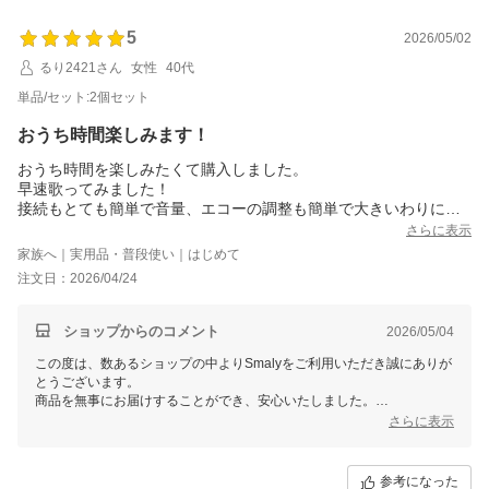
5
2026/05/02
るり2421さん
女性
40代
単品/セット:2個セット
おうち時間楽しみます！
おうち時間を楽しみたくて購入しました。
早速歌ってみました！
接続もとても簡単で音量、エコーの調整も簡単で大きいわりには
そんなに重くないので良かった！
さらに表示
ずっと購入を悩んでいましたが買って良かったです！
家族へ｜実用品・普段使い｜はじめて
注文日：2026/04/24
ショップからのコメント
2026/05/04
この度は、数あるショップの中よりSmalyをご利用いただき誠にありが
とうございます。
商品を無事にお届けすることができ、安心いたしました。
また、お忙しい中レビューをご記入いただき誠にありがとうございま
さらに表示
す。
これからもお客様にご満足頂けるよう精進して参りますので、Smalyを
よろしくお願い致します。
参考になった