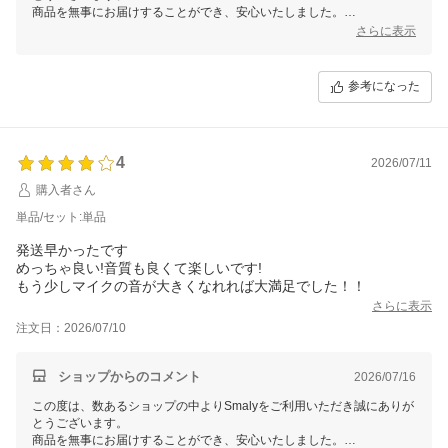
商品を無事にお届けすることができ、安心いたしました。
また、お忙しい中レビューをご記入いただき誠にありがとうございま
さらに表示
す。
これからもお客様にご満足頂けるよう精進して参りますので、Smalyを
よろしくお願い致します。
参考になった
またのご来店をスタッフ一同心よりお待ちしております。
4
2026/07/11
購入者さん
単品/セット:単品
発送早かったです
めっちゃ良い!音質も良くて楽しいです!
もう少しマイクの音が大きくなれれば大満足でした！！
さらに表示
注文日：2026/07/10
ショップからのコメント
2026/07/16
この度は、数あるショップの中よりSmalyをご利用いただき誠にありが
とうございます。
商品を無事にお届けすることができ、安心いたしました。