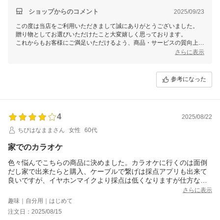
ショップからのコメント
2025/09/23
この度は当店をご利用いただきまして誠にありがとうございました。
贈り物としてお選びいただけたこと大変嬉しく思っております。
これからもお客様にご満足いただけるよう、商品・サービスの質向上を
目指してまいります。
さらに表示
また機会がございましたら、Smalyをよろしくお願いいたします。
参考になった
4
2025/08/22
ちびはなままさん
女性
60代
家でのカラオケ
色々悩んでこちらの商品に決めました。カラオケに行くのは面倒
だし家で出来たらと購入、ケーブルで繋げは採点アプリも出来て
良いですが、イヤホンマイクより採点は低くなりますが仕方ない
です、ボイスカットも付いているしケースも付いていて満足で
さらに表示
す。
趣味｜自分用｜はじめて
注文日：2025/08/15