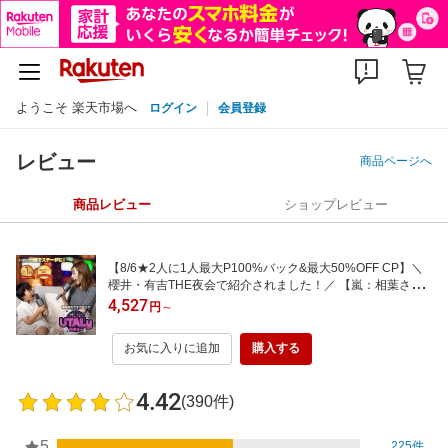
ようこそ 楽天市場へ
ログイン
会員登録
レビュー
商品ページへ
商品レビュー
ショップレビュー
【8/6★2人に1人最大P100%バック&最大50%OFF CP】＼
櫻井・有吉THE夜会で紹介されました！／ 【嵐：相葉さん
ご愛用】 Smaly カラオケマイク bluetooth 家庭用 カラオケ
4,527
円
～
ノイズキャンセリング 子供 ワイヤレス マイク Android iPho
ne 対応 カラオケセット スピーカー
お気に入りに追加
購入する
4.42
(390件)
5
225件