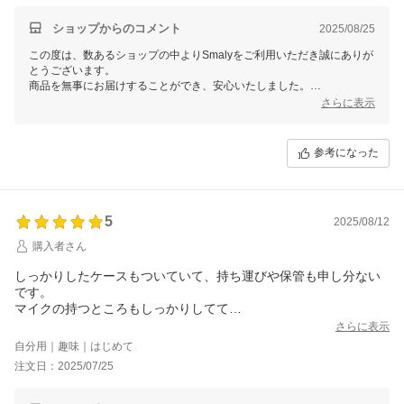
ショップからのコメント
2025/08/25
この度は、数あるショップの中よりSmalyをご利用いただき誠にありが
とうございます。
商品を無事にお届けすることができ、安心いたしました。
また、お忙しい中レビューをご記入いただき誠にありがとうございま
さらに表示
す。
これからもお客様にご満足頂けるよう精進して参りますので、Smalyを
よろしくお願い致します。
参考になった
またのご来店をスタッフ一同心よりお待ちしております。
5
2025/08/12
購入者さん
しっかりしたケースもついていて、持ち運びや保管も申し分ない
です。
マイクの持つところもしっかりしてて
何よりエコーがちょうど良くて1人カラオケ最高です。スピーカー
さらに表示
から聞こえる音質も問題なくかなりおすすめです。
自分用｜趣味｜はじめて
注文日：2025/07/25