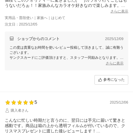
うないだろぉ！！家族みんなカラオケ好きなので楽しみます。年
末の集まりも大活躍すること間違いない！購入してホントに良か
さらに表示
った～♪店長さん？からの直筆の手紙も、とても暖かい方なのだろ
実用品・普段使い｜家族へ｜はじめて
ぉなと。
注文日：2025/12/05
もう一本検討中！
ショップからのコメント
2025/12/09
この度は貴重なお時間を使いレビュー投稿して頂きまして、誠に有難う
ございます。
サンクスカードにご評価頂けますと、スタッフ一同励みとなります。
今後もお客様に気持ちよくお買い物頂けますよう
さらに表示
ご満足頂ける商品、配送サービスを心掛け精進して参ります。
また機会がございましたら、Smalyをよろしくお願いいたします。
参考になった
5
2025/12/06
購入者さん
こんなに忙しい時期だと言うのに、翌日には手元に届いて驚きと
感動です。商品は箱の上から透明フィルムが付いているので、ク
リスマスプレゼントに渡した後レビューします！