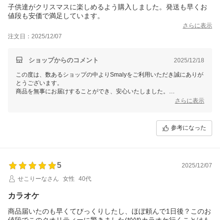
子供達がクリスマスに楽しめるよう購入しました。発送も早くお
値段も安価で満足しています。
さらに表示
注文日：2025/12/07
ショップからのコメント
2025/12/18
この度は、数あるショップの中よりSmalyをご利用いただき誠にありが
とうございます。
商品を無事にお届けすることができ、安心いたしました。
また、お忙しい中レビューをご記入いただき誠にありがとうございま
さらに表示
す。
これからもお客様にご満足頂けるよう精進して参りますので、Smalyを
よろしくお願い致します。
参考になった
またのご来店をスタッフ一同心よりお待ちしております。
5
2025/12/07
せこりーなさん
女性
40代
カラオケ
商品届いたのも早くてびっくりしたし、ほぼ頼んで1日後？このお
値段でこのクオリティーに驚きました(*^^*)カラオケ行くことはも