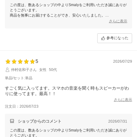
この度は、数あるショップの中よりSmalyをご利用いただき誠にありが
とうございます。
商品を無事にお届けすることができ、安心いたしました。
また、お忙しい中レビューをご記入いただき誠にありがとうございま
さらに表示
す。
これからもお客様にご満足頂けるよう精進して参りますので、Smalyを
よろしくお願い致します。
参考になった
またのご来店をスタッフ一同心よりお待ちしております。
5
2026/07/29
仲村佐和子さん
女性
50代
単品/セット:単品
すごく気に入ってます。スマホの音楽を聞く時もスピーカーがわ
りに使ってます。最高！！
さらに表示
注文日：2026/07/23
ショップからのコメント
2026/07/31
この度は、数あるショップの中よりSmalyをご利用いただき誠にありが
とうございます。