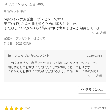
ムラ5555さん
女性
40代
単品/セット:単品
5歳の子へのお誕生日プレゼントです！
美空ひばりさんの曲を歌うために購入しました。
まだ渡していないので機能の評価は出来ませんが期待していま
す。
さらに表示
家族へ｜プレゼント｜はじめて
注文日：2026/03/10
ショップからのコメント
2026/03/13
この度は当店をご利用いただきまして誠にありがとうございました。
贈り物としてお選びいただけたこと大変嬉しく思っております。
これからもお客様にご満足いただけるよう、商品・サービスの質向上を
目指してまいります。
さらに表示
また機会がございましたら、Smalyをよろしくお願いいたします。
参考になった
4
2026/01/19