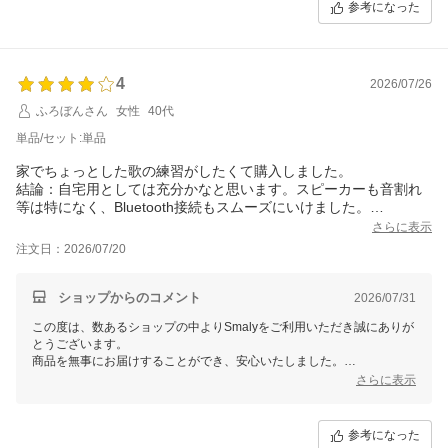
よろしくお願い致します。
参考になった
またのご来店をスタッフ一同心よりお待ちしております。
4
2026/07/26
ふろぼんさん
女性
40代
単品/セット:単品
家でちょっとした歌の練習がしたくて購入しました。
結論：自宅用としては充分かなと思います。スピーカーも音割れ
等は特になく、Bluetooth接続もスムーズにいけました。
タブレットと繋いでカラオケ映像にあわせて歌うだけでも結構気
さらに表示
分が出て、楽しいです。
注文日：2026/07/20
ケース付きなのが地味に嬉しかったです♪
ただ起動時のシステム音声のボリュームが常にMAXなので、毎回
びっくりします。
ショップからのコメント
2026/07/31
後継機？があるならそこを改善していただけると嬉しいです。
この度は、数あるショップの中よりSmalyをご利用いただき誠にありが
とうございます。
商品を無事にお届けすることができ、安心いたしました。
また、貴重なご意見をいただき誠にありがとうございます。
さらに表示
頂いた情報を担当者に共有し、品質改善に努めて参ります。
より良い商品づくりのために参考にさせていただきます。
レビューをご投稿いただき誠にありがとうございました。
参考になった