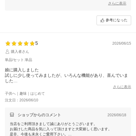
また、お忙しい中レビューをご記入いただき誠にありがとうございま
さらに表示
す。
今後も迅速かつ丁寧な対応を心掛けお客様にご満足いただけるよう精進
して参りますので、Smalyをよろしくお願い致します。
参考になった
またのご来店をスタッフ一同心よりお待ちしております。
5
2026/06/15
購入者さん
単品/セット:単品
娘に購入しました
試しに少し使ってみましたが、いろんな機能があり、喜んでいま
した
カラオケだけでなく、ギターの弾き語りの練習にも使えそうです
さらに表示
子供へ｜趣味｜はじめて
注文日：2026/06/10
ショップからのコメント
2026/06/18
当店をご利用頂きまして誠にありがとうございます。
お届けした商品を気に入って頂けますと大変嬉しく思います。
是非、今後も末永くご愛用下さい。