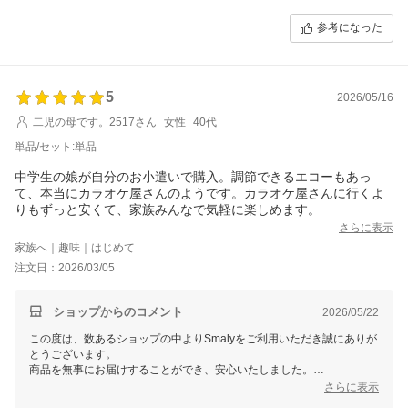
参考になった
5
2026/05/16
二児の母です。2517さん
女性
40代
単品/セット:単品
中学生の娘が自分のお小遣いで購入。調節できるエコーもあっ
て、本当にカラオケ屋さんのようです。カラオケ屋さんに行くよ
りもずっと安くて、家族みんなで気軽に楽しめます。
さらに表示
家族へ｜趣味｜はじめて
注文日：2026/03/05
ショップからのコメント
2026/05/22
この度は、数あるショップの中よりSmalyをご利用いただき誠にありが
とうございます。
商品を無事にお届けすることができ、安心いたしました。
また、お忙しい中レビューをご記入いただき誠にありがとうございま
さらに表示
す。