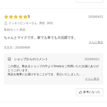
またのご来店をスタッフ一同心よりお待ちしております。
5
2026/04/21
ドッキリビンキーさん
男性
30代
単品/セット:単品
ちゃんとマイクです。家でも車でも大活躍です。
さらに表示
注文日：2026/04/09
ショップからのコメント
2026/04/22
この度は、数あるショップの中よりSmalyをご利用いただき誠にありが
とうございます。
商品を無事にお届けすることができ、安心いたしました。
また、お忙しい中レビューをご記入いただき誠にありがとうございま
さらに表示
す。
これからもお客様にご満足頂けるよう精進して参りますので、Smalyを
よろしくお願い致します。
参考になった
またのご来店をスタッフ一同心よりお待ちしております。