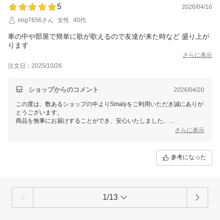
5
2026/04/16
ring7656さん
女性
40代
車の中や部屋で簡単に歌が歌えるので友達が来た時など 盛り上が
ります
さらに表示
注文日：2025/10/26
ショップからのコメント
2026/04/20
この度は、数あるショップの中よりSmalyをご利用いただき誠にありが
とうございます。
商品を無事にお届けすることができ、安心いたしました。
また、お忙しい中レビューをご記入いただき誠にありがとうございま
さらに表示
す。
これからもお客様にご満足頂けるよう精進して参りますので、Smalyを
よろしくお願い致します。
参考になった
またのご来店をスタッフ一同心よりお待ちしております。
1/13