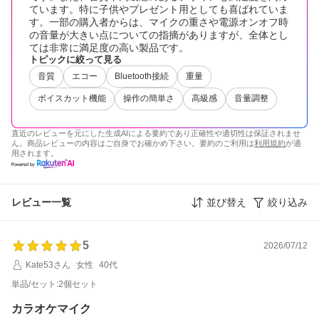
ています。特に子供やプレゼント用としても喜ばれていま
す。一部の購入者からは、マイクの重さや電源オンオフ時
の音量が大きい点についての指摘がありますが、全体とし
ては非常に満足度の高い製品です。
トピックに絞って見る
音質
エコー
Bluetooth接続
重量
ボイスカット機能
操作の簡単さ
高級感
音量調整
直近のレビューを元にした生成AIによる要約であり正確性や適切性は保証されませ
ん。商品レビューの内容はご自身でお確かめ下さい。要約のご利用は
利用規約
が適
用されます。
レビュー一覧
並び替え
絞り込み
5
2026/07/12
Kate53さん
女性
40代
単品/セット:2個セット
カラオケマイク