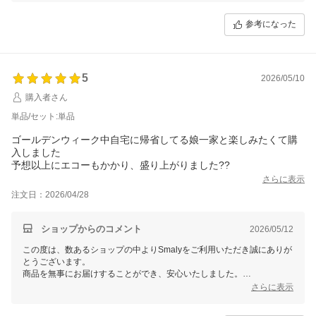
参考になった
5
2026/05/10
購入者さん
単品/セット:単品
ゴールデンウィーク中自宅に帰省してる娘一家と楽しみたくて購
入しました
予想以上にエコーもかかり、盛り上がりました??
さらに表示
注文日：2026/04/28
ショップからのコメント
2026/05/12
この度は、数あるショップの中よりSmalyをご利用いただき誠にありが
とうございます。
商品を無事にお届けすることができ、安心いたしました。
また、お忙しい中レビューをご記入いただき誠にありがとうございま
さらに表示
す。
これからもお客様にご満足頂けるよう精進して参りますので、Smalyを