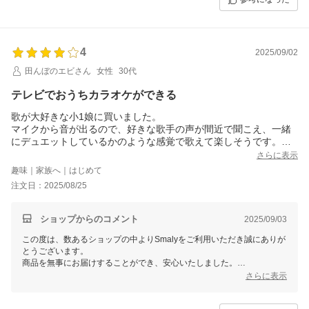
またのご来店をスタッフ一同心よりお待ちしております。
4
2025/09/02
田んぼのエビさん
女性
30代
テレビでおうちカラオケができる
歌が大好きな小1娘に買いました。
マイクから音が出るので、好きな歌手の声が間近で聞こえ、一緒
にデュエットしているかのような感覚で歌えて楽しそうです。
本物のカラオケだと、メロディや歌詞が分からなくなって癇癪を
さらに表示
起こしていたので、育児向きのマイクだなと思いました。ボイス
趣味｜家族へ｜はじめて
カット機能は大人が使っています。YouTubeのCMのボイスもカッ
注文日：2025/08/25
トされるので面白いです。
子どもには少し重たいので、両手でしっかり持ち、落ち着いて歌
える年齢からがいいと思いました。
ショップからのコメント
2025/09/03
テレビにBluetoothで繋げるのもありがたいです。
この度は、数あるショップの中よりSmalyをご利用いただき誠にありが
電源ボタンを押すと、割とボリューム大な英語が流れます。調整
とうございます。
できないみたいなので、はじめはうるさいなと思っていました
商品を無事にお届けすることができ、安心いたしました。
が、今ではみんなで英語を覚えてせーので言っています。（笑）
また、お忙しい中レビューをご記入いただき誠にありがとうございま
さらに表示
総合的に買ってよかったなと思います。
す。
これからもお客様にご満足頂けるよう精進して参りますので、Smalyを