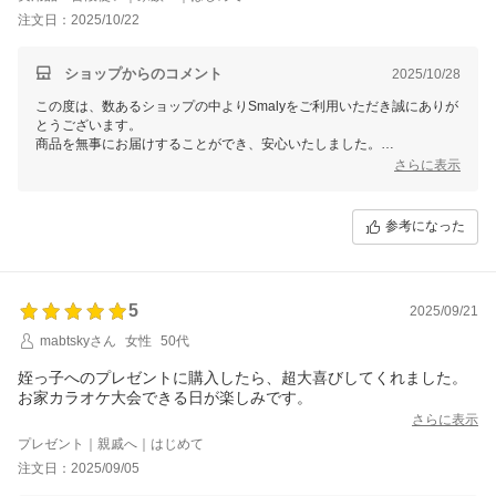
注文日：2025/10/22
ショップからのコメント
2025/10/28
この度は、数あるショップの中よりSmalyをご利用いただき誠にありが
とうございます。
商品を無事にお届けすることができ、安心いたしました。
また、貴重なご意見をいただき誠にありがとうございます。
さらに表示
頂いた情報を担当者に共有し、品質改善に努めて参ります。
より良い商品づくりのために参考にさせていただきます。
レビューをご投稿いただき誠にありがとうございました。
参考になった
5
2025/09/21
mabtskyさん
女性
50代
姪っ子へのプレゼントに購入したら、超大喜びしてくれました。
お家カラオケ大会できる日が楽しみです。
さらに表示
プレゼント｜親戚へ｜はじめて
注文日：2025/09/05