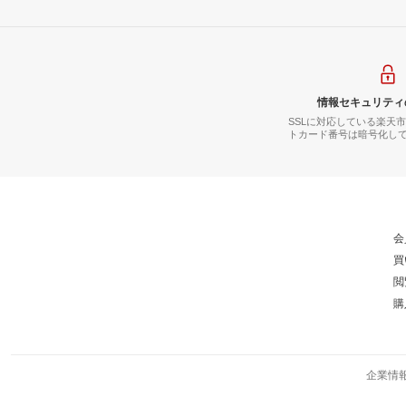
情報セキュリティ
SSLに対応している楽天
トカード番号は暗号化し
会
買
閲
購
企業情