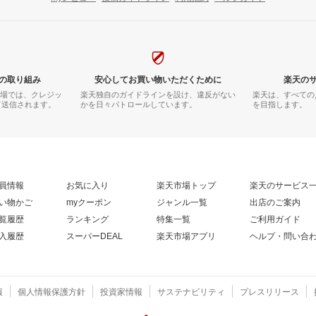
の取り組み
安心してお買い物いただくために
楽天の
市場では、クレジッ
楽天独自のガイドラインを設け、違反がない
楽天は、すべての
て送信されます。
かを日々パトロールしています。
を目指します。
員情報
お気に入り
楽天市場トップ
楽天のサービス
い物かご
myクーポン
ジャンル一覧
出店のご案内
覧履歴
ランキング
特集一覧
ご利用ガイド
入履歴
スーパーDEAL
楽天市場アプリ
ヘルプ・問い合
報
個人情報保護方針
投資家情報
サステナビリティ
プレスリリース