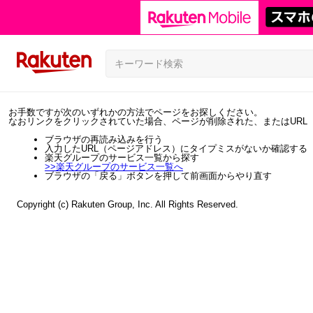
お手数ですが次のいずれかの方法でページをお探しください。
なおリンクをクリックされていた場合、ページが削除された、またはURL
ブラウザの再読み込みを行う
入力したURL（ページアドレス）にタイプミスがないか確認する
楽天グループのサービス一覧から探す
>>
楽天グループのサービス一覧へ
ブラウザの「戻る」ボタンを押して前画面からやり直す
Copyright (c) Rakuten Group, Inc. All Rights Reserved.