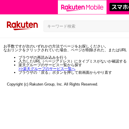
お手数ですが次のいずれかの方法でページをお探しください。
なおリンクをクリックされていた場合、ページが削除された、またはURL
ブラウザの再読み込みを行う
入力したURL（ページアドレス）にタイプミスがないか確認する
楽天グループのサービス一覧から探す
>>
楽天グループのサービス一覧へ
ブラウザの「戻る」ボタンを押して前画面からやり直す
Copyright (c) Rakuten Group, Inc. All Rights Reserved.