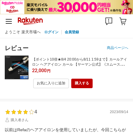
ようこそ 楽天市場へ
ログイン
会員登録
レビュー
商品ページへ
【ポイント10倍★8/4 20:00から8/11 1:59まで】カールアイ
ロン ヘアアイロン カール 【ヤーマン公式】《スムースアイ
ロンフォトイオン カール 32mm YJHB1N》ゴールド ホワイ
22,000
円
ト ｜スタイリング 髪の毛 ダメージ軽減 低反発スプリング 3
60°回転コード うるおい 美髪 ギフト
お気に入りに追加
購入する
4
2023/09/14
購入者さん
以前はRefaのヘアアイロンを使用していましたが、今回こちらが