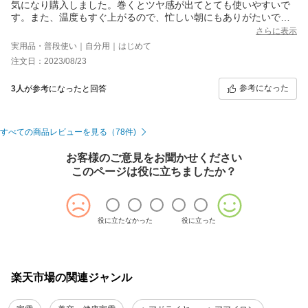
気になり購入しました。巻くとツヤ感が出てとても使いやすいで
す。また、温度もすぐ上がるので、忙しい朝にもありがたいで
す。
さらに表示
注文番号: 299660-20230823-1836498394
実用品・普段使い｜自分用｜はじめて
注文日：2023/08/23
参考になった
3人
が参考になったと回答
すべての商品レビューを見る（78件)
お客様のご意見をお聞かせください
このページは役に立ちましたか？
役に立たなかった
役に立った
楽天市場の関連ジャンル