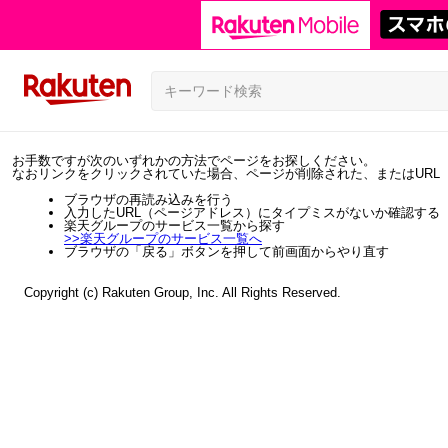
お手数ですが次のいずれかの方法でページをお探しください。
なおリンクをクリックされていた場合、ページが削除された、またはURL
ブラウザの再読み込みを行う
入力したURL（ページアドレス）にタイプミスがないか確認する
楽天グループのサービス一覧から探す
>>
楽天グループのサービス一覧へ
ブラウザの「戻る」ボタンを押して前画面からやり直す
Copyright (c) Rakuten Group, Inc. All Rights Reserved.