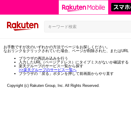
お手数ですが次のいずれかの方法でページをお探しください。
なおリンクをクリックされていた場合、ページが削除された、またはURL
ブラウザの再読み込みを行う
入力したURL（ページアドレス）にタイプミスがないか確認する
楽天グループのサービス一覧から探す
>>
楽天グループのサービス一覧へ
ブラウザの「戻る」ボタンを押して前画面からやり直す
Copyright (c) Rakuten Group, Inc. All Rights Reserved.