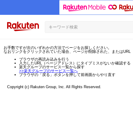
お手数ですが次のいずれかの方法でページをお探しください。
なおリンクをクリックされていた場合、ページが削除された、またはURL
ブラウザの再読み込みを行う
入力したURL（ページアドレス）にタイプミスがないか確認する
楽天グループのサービス一覧から探す
>>
楽天グループのサービス一覧へ
ブラウザの「戻る」ボタンを押して前画面からやり直す
Copyright (c) Rakuten Group, Inc. All Rights Reserved.