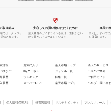
の取り組み
安心してお買い物いただくために
楽天の
市場では、クレジッ
楽天独自のガイドラインを設け、違反がない
楽天は、すべての
て送信されます。
かを日々パトロールしています。
を目指します。
員情報
お気に入り
楽天市場トップ
楽天のサービス
い物かご
myクーポン
ジャンル一覧
出店のご案内
覧履歴
ランキング
特集一覧
ご利用ガイド
入履歴
スーパーDEAL
楽天市場アプリ
ヘルプ・問い合
報
個人情報保護方針
投資家情報
サステナビリティ
プレスリリース