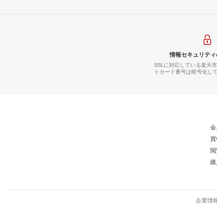
情報セキュリティ
SSLに対応している楽天
トカード番号は暗号化し
会
買
閲
購
企業情