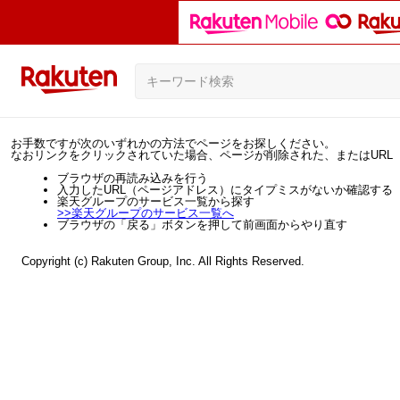
お手数ですが次のいずれかの方法でページをお探しください。
なおリンクをクリックされていた場合、ページが削除された、またはURL
ブラウザの再読み込みを行う
入力したURL（ページアドレス）にタイプミスがないか確認する
楽天グループのサービス一覧から探す
>>
楽天グループのサービス一覧へ
ブラウザの「戻る」ボタンを押して前画面からやり直す
Copyright (c) Rakuten Group, Inc. All Rights Reserved.