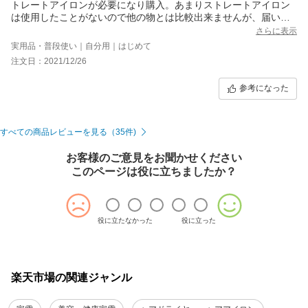
トレートアイロンが必要になり購入。あまりストレートアイロン
は使用したことがないので他の物とは比較出来ませんが、届いて
すぐに試してみたら不器用な私でも簡単に真っ直ぐにする事が出
さらに表示
来ました。ボタン操作の方も愛用していたアイロンブラシと同じ
実用品・普段使い｜自分用｜はじめて
ような感じだったので特に違和感もなく使いやすかったです。前
注文日：2021/12/26
髪もすり落ちる事も無く挟めました。まだ試しただけなので、今
後マイナスイオン効果など実感出来るか楽しみです。大切に使わ
参考になった
せていただきます。ありがとうございました。
すべての商品レビューを見る（35件)
お客様のご意見をお聞かせください
このページは役に立ちましたか？
役に立たなかった
役に立った
楽天市場の関連ジャンル