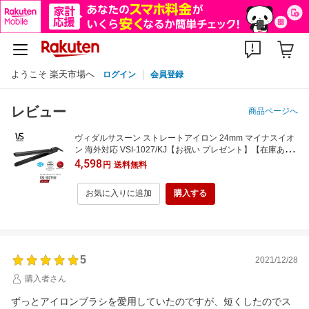
ようこそ 楽天市場へ
ログイン
会員登録
レビュー
商品ページへ
ヴィダルサスーン ストレートアイロン 24mm マイナスイオ
ン 海外対応 VSI-1027/KJ【お祝い プレゼント】【在庫あ
り】
4,598
円
送料無料
お気に入りに追加
購入する
5
2021/12/28
購入者さん
ずっとアイロンブラシを愛用していたのですが、短くしたのでス