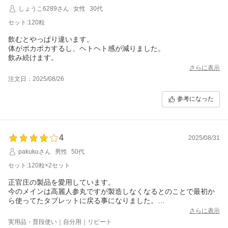
しょうこ6289さん
女性
30代
セット:120粒
飲むとやっぱり違います。
体がポカポカするし、ヘトヘト感が減りました。
飲み続けます。
さらに表示
注文日：2025/08/26
参考になった
4
2025/08/31
pakukuさん
男性
50代
セット:120粒×2セット
正官庄の製品を愛用しています。
今のメインは高麗人参丸ですが製造しなくなるとのことで最初か
ら使ってたタブレットに戻る事になりました。
今回の購入は在庫としての事です。
さらに表示
高価なので割引クーポンがある時に在庫を買って置く事です。
実用品・普段使い｜自分用｜リピート
夏の暑い時に体力がかなり奪われる時期に特にマメに飲用してい