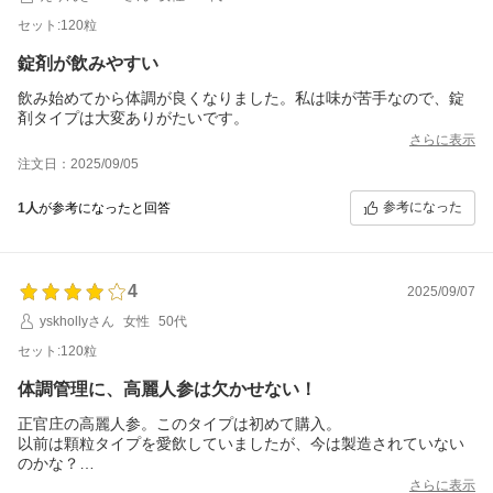
セット:120粒
錠剤が飲みやすい
飲み始めてから体調が良くなりました。私は味が苦手なので、錠
剤タイプは大変ありがたいです。
さらに表示
注文日：2025/09/05
参考になった
1人
が参考になったと回答
4
2025/09/07
yskhollyさん
女性
50代
セット:120粒
体調管理に、高麗人参は欠かせない！
正官庄の高麗人参。このタイプは初めて購入。
以前は顆粒タイプを愛飲していましたが、今は製造されていない
のかな？
錠剤は苦手だけど、粒の大きさ的にギリギリ飲み込めるサイズ。
さらに表示