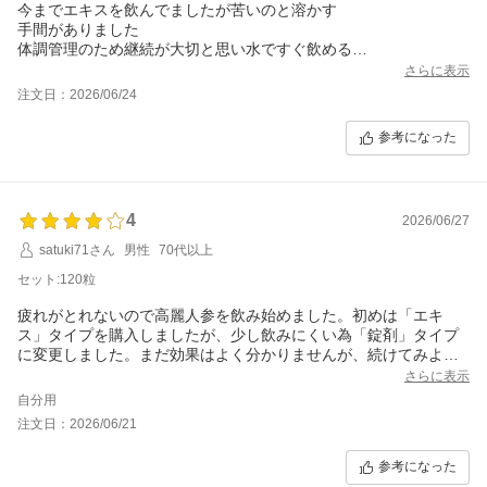
今までエキスを飲んでましたが苦いのと溶かす
手間がありました
体調管理のため継続が大切と思い水ですぐ飲める
タブレットにしました
さらに表示
朝起きてから２錠飲み疲れた時は寝る前にも飲んでます
注文日：2026/06/24
身体が軽く感じ気力が湧くようでこれからの夏の暑さを
乗り越えられる気がします
参考になった
4
2026/06/27
satuki71さん
男性
70代以上
セット:120粒
疲れがとれないので高麗人参を飲み始めました。初めは「エキ
ス」タイプを購入しましたが、少し飲みにくい為「錠剤」タイプ
に変更しました。まだ効果はよく分かりませんが、続けてみよう
さらに表示
自分用
注文日：2026/06/21
参考になった