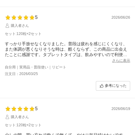
5
2026/06/26
購入者さん
セット:120粒×2セット
すっかり手放せなくなりました。普段は疲れを感じにくくなり、
また体調が悪くなりそうな時は、酷くならず、この商品に出会え
たことに感謝です。タブレットタイプは、飲みやすいので利便性
が高いのもお気に入りです。これからも飲み続けたいです！
さらに表示
自分用｜実用品・普段使い｜リピート
注文日：2026/03/25
参考になった
5
2026/06/19
購入者さん
セット:120粒×2セット
少しの間、買い忘れで飲んで無くて、やはり毎日続けたいです。