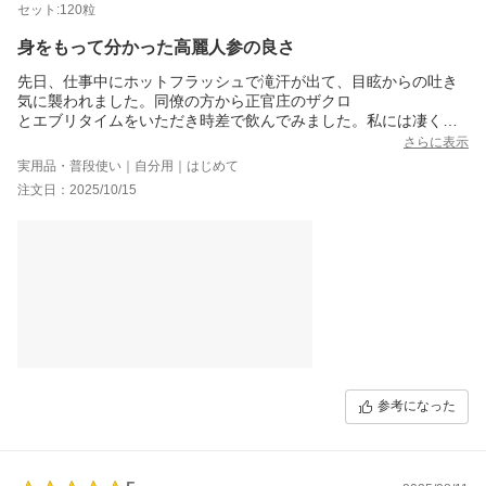
セット:120粒
身をもって分かった高麗人参の良さ
先日、仕事中にホットフラッシュで滝汗が出て、目眩からの吐き
気に襲われました。同僚の方から正官庄のザクロ
とエブリタイムをいただき時差で飲んでみました。私には凄く効
果が出ました！！さっきまでの吐き気や目眩が治り、無事元気を
さらに表示
取り戻し、身をもって高麗人参が私には効果的だと分かり、タブ
実用品・普段使い｜自分用｜はじめて
レットを購入しました。エブリタイムの苦さが少し苦手だったた
注文日：2025/10/15
め、タブレットを選びました。タブレットだと1日2錠から6錠まで
で体調によって飲む量を選べるのが決めてでした。ちなみに私は
寝る前に1錠～2錠、仕事の休憩中に1錠～2錠、計3～4錠1日に飲
んでいます。疲れの度合いによってコントロールしています。
参考になった