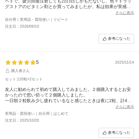
ヘトで、疲労回復注射しても2日3日しかもたないし、色々ドラッ
グストアのビタミン剤とか買ってみましたが、私は効果が実感で
きなくて、昔から高麗人蔘は良いと聞いていたので、ちょっとお
さらに表示
高いですが、体がもたないので、藁をも掴む思いで、飲んで、ま
自分用｜実用品・普段使い｜リピート
だ4日 5日目位ですが、なんとか、力が湧いてくるような気がし
注文日：2026/06/10
ます。
今疲れがピ－クなので、一日4粒飲んでます。体力がもどったら、
参考になった
私にはちょっとお値段が高いので、1日3粒とか2粒にしてもいいか
な？と思います。も-ダメ立ち上がれない、と思っても なんとか
頑張れてるので、正官庄のおかげかな？と思います。
5
2025/11/14
購入者さん
セット:120粒×2セット
友人に勧められて初めて購入してみました。２個購入するとお安
かったので思い切って２個購入しました。
一日朝２粒飲み少し疲れているなと感じたときは夜に2粒、計4粒
飲みます。
さらに表示
飲み始めて感じたのは肌がスベスベになりびっくりしました。身
実用品・普段使い｜自分用｜はじめて
体の冷えも少し改善したように思います。お値段がよいので躊躇
注文日：2025/10/20
していましたが購入してよかったです。
これからも続けて行こうと思っています。ありがとうございまし
参考になった
た。