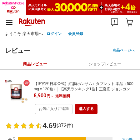
ようこそ 楽天市場へ
ログイン
会員登録
レビュー
商品ページへ
商品レビュー
ショップレビュー
【正官庄 日本公式】紅蔘(ホンサム）タブレット 本品（500
mg x 120粒）│【楽天ランキング1位】正官庄 ジョンガンジ
ャン 紅参【送料無料】
8,900
円
～
送料無料
お気に入りに追加
購入する
4.69
(372件)
5
266件