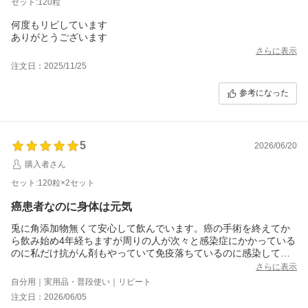
セット:120粒
何度もリピしています
ありがとうございます
さらに表示
注文日：2025/11/25
参考になった
5
2026/06/20
購入者さん
セット:120粒×2セット
癌患者なのに身体は元気
兎に角添加物無くて安心して飲んでいます。癌の手術を終えてか
ら飲み始め4年経ちますが周りの人が次々と感染症にかかっている
のに私だけ抗がん剤もやっていて免疫落ちているのに感染してい
ません。血液検査ではかなりの低空飛行の状態ですがなぜか身体
さらに表示
はよく動けるようになっています。これからも続けます。欲を言
自分用｜実用品・普段使い｜リピート
えば継続している人にはもっと割引してもらえるとありがたいで
注文日：2026/06/05
す。