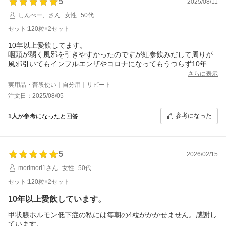
5
2025/08/11
しんぺー、さん
女性
50代
セット:120粒×2セット
10年以上愛飲してます。
咽頭が弱く風邪を引きやすかったのですが紅参飲みだして周りが
風邪引いてもインフルエンザやコロナになってもうつらず10年以
上元気に過ごせてました！
さらに表示
が、お値段がチョッと高くなってからケチって飲む錠数を減らし
実用品・普段使い｜自分用｜リピート
たり飲む日数を1日おきに減らしたりしたら見事にコロナになりま
注文日：2025/08/05
した…ひどい咽頭炎にもなりました…やっぱり紅参は最強に効い
てたんだと実感しケチらずキチンと飲むようにしました。
参考になった
1人
が参考になったと回答
5
2026/02/15
morimori1さん
女性
50代
セット:120粒×2セット
10年以上愛飲しています。
甲状腺ホルモン低下症の私には毎朝の4粒がかかせません。感謝し
ています。