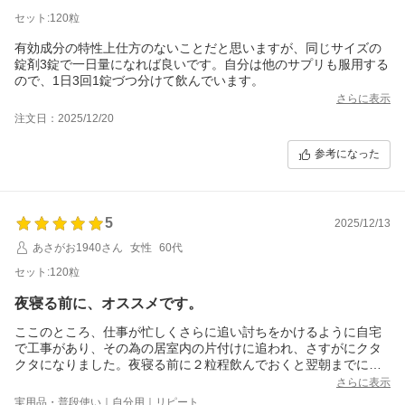
セット:120粒
有効成分の特性上仕方のないことだと思いますが、同じサイズの
錠剤3錠で一日量になれば良いです。自分は他のサプリも服用する
ので、1日3回1錠づつ分けて飲んでいます。
さらに表示
注文日：2025/12/20
参考になった
5
2025/12/13
あさがお1940さん
女性
60代
セット:120粒
夜寝る前に、オススメです。
ここのところ、仕事が忙しくさらに追い討ちをかけるように自宅
で工事があり、その為の居室内の片付けに追われ、さすがにクタ
クタになりました。夜寝る前に２粒程飲んでおくと翌朝までに疲
れが回復し、朝から元気に動けました。
さらに表示
還暦過ぎてこの効果は、本当に有難い。
実用品・普段使い｜自分用｜リピート