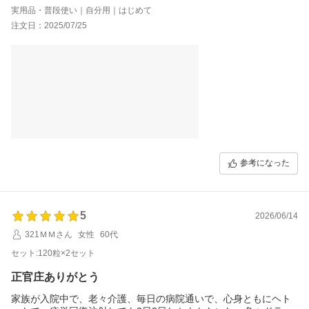
高麗人参は、飲み続けると体調もよいし、活動的に動けるので、
実用品・普段使い｜自分用｜はじめて
私の生活には欠かせない相棒です！
注文日：2025/07/25
参考になった
5
2026/06/14
321ＭＭさん
女性
60代
セット:120粒×2セット
正官庄ありがとう
家族が入院中で、老々介護、毎日の病院通いで、心身ともにヘト