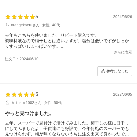
5
2024/06/26
orangekaeruさん
女性
40代
去年もこちらを使いました、リピート購入です。
調味料液なので梅干しとは違いますが、塩分は低いですがしっか
りすっぱいしょっぱいです。
干すと梅干しのようです。現場仕事の日とも食べやすいと食べて
さらに表示
くれます。熱中症予防に続けられて良いと思います。
注文日：2024/06/10
参考になった
5
2022/06/05
ｈｉｒｏ1002さん
女性
50代
やっと見つけました。
去年、スーパーで見付けて漬けてみました。梅干しの様に日干し
にしてみましたよ。子供達にも好評で、今年何処のスーパーでも
見つけられず、梅が無くならないうちに注文出来て良かったで