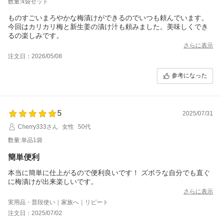
数量:4袋セット
ものすごいまろやかな梅漬けができるのでいつも頼んでいます。
今回はカリカリ梅と新生姜の漬け汁も頼みました。美味しくでき
るの楽しみです。
さらに表示
注文日：2026/05/08
参考になった
5
2025/07/31
Cherry333さん
女性
50代
数量:単品1袋
簡単便利
本当に簡単に仕上がるので便利良いです！ ズボラな自分でも直ぐ
に梅漬けが出来楽しいです。
さらに表示
実用品・普段使い｜家族へ｜リピート
注文日：2025/07/02