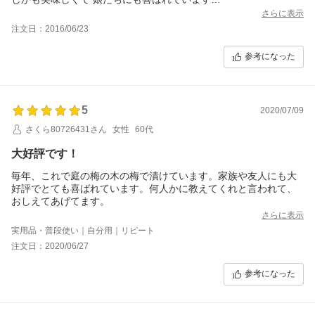
スーパーに売っていたのですが 今年は売り切れていました
さらに表示
今年は漬けれないのかーと諦めていましたが ネットでやっと見つ
注文日：2016/06/23
け
お値段は残念ながらスーパーよりお高いし 送料分 もったいないけ
参考になった
ど
美味しさの魅力には勝てません
今年も南高梅でたくさん漬けました
5
2020/07/09
さくら80726431さん
女性
60代
大好評です！
毎年、これで庭の梅の木の梅で漬けています。家族や友人にも大
好評でとても喜ばれています。何人かに教えてくれと言われて、
おしえてあげてます。
さらに表示
実用品・普段使い｜自分用｜リピート
注文日：2020/06/27
参考になった