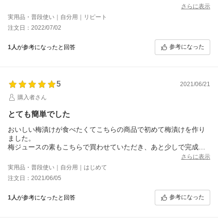
少し味見をしたら、美味しく好みの味だったので、梅とこちらの
さらに表示
商品をリピートした甲斐がありました。
実用品・普段使い｜自分用｜リピート
仕上がりるのが本当に楽しみです！
注文日：2022/07/02
参考になった
1人
が参考になったと回答
5
2021/06/21
購入者さん
とても簡単でした
おいしい梅漬けが食べたくてこちらの商品で初めて梅漬けを作り
ました。
梅ジュースの素もこちらで買わせていただき、あと少しで完成で
す！完熟梅と一緒に漬けるだけなのでとてもお手軽で初めてのう
さらに表示
め仕事にはぴったりだと思います。１ヶ月がとても待ち遠しいで
実用品・普段使い｜自分用｜はじめて
す。
注文日：2021/06/05
参考になった
1人
が参考になったと回答