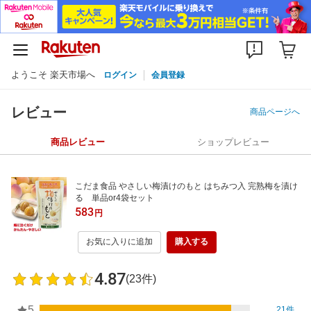
ようこそ 楽天市場へ
ログイン
会員登録
レビュー
商品ページへ
商品レビュー
ショップレビュー
こだま食品 やさしい梅漬けのもと はちみつ入 完熟梅を漬け
る 単品or4袋セット
583
円
お気に入りに追加
購入する
4.87
(23件)
5
21件