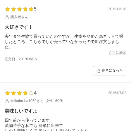
5
2019/06/18
購入者さん
大好きです！
去年まで生協で買っていたのですが、生協をやめた為ネットで探
したところ、こちらでしか売っていなかったので即注文しまし
た。
私ももちろん大好きなんですが、4歳の息子が特に気に入ってまし
さらに表示
て、おにぎりに入れると凄く喜びます。
注文日：2019/06/16
甘すぎず酸っぱすぎず、とても食べやすいです♪
近くのスーパーには全然売っていなくて、とても美味しいのにも
参考になった
ったいない！
もっと宣伝した方がいいですよ(^^;
4
2016/07/02
keikoba-ba1050さん
女性
60代
美味しいですよ
四年前から使っています
漬物苦手な私でも 簡単に出来て
しかも美味しくて 娘たちにも喜ばれています