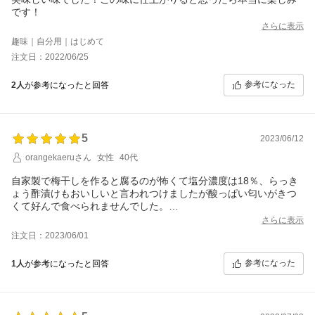
です！
さらに表示
趣味｜自分用｜はじめて
注文日：2022/06/25
参考になった
2人
が参考になったと回答
5
2023/06/12
orangekaeruさん
女性
40代
自家製で梅干しを作ると腐るのが怖くて塩分濃度は18％、らっき
ょう酢漬けもおいしいと言われつけましたが酸っぱい匂いがきつ
くて好んで食べられませんでした。
昨年からこちらを使用しています。
さらに表示
そのままも食べられるし、干すと梅干しのようにも食べられま
注文日：2023/06/01
す。
塩分６％というのが子供にもあげやすいです。
参考になった
1人
が参考になったと回答