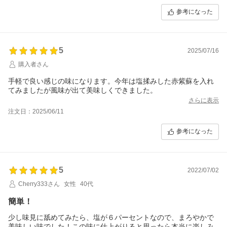
参考になった
5
2025/07/16
購入者さん
手軽で良い感じの味になります。今年は塩揉みした赤紫蘇を入れ
てみましたが風味が出て美味しくできました。
さらに表示
注文日：2025/06/11
参考になった
5
2022/07/02
Cherry333さん
女性
40代
簡単！
少し味見に舐めてみたら、塩が６パーセントなので、まろやかで
美味しい味でした！この味に仕上がりると思ったら本当に楽しみ