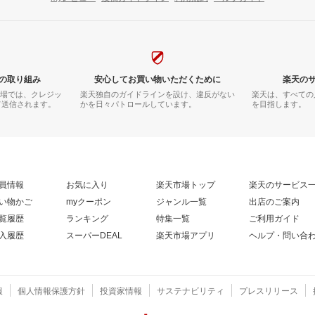
の取り組み
安心してお買い物いただくために
楽天の
市場では、クレジッ
楽天独自のガイドラインを設け、違反がない
楽天は、すべての
て送信されます。
かを日々パトロールしています。
を目指します。
員情報
お気に入り
楽天市場トップ
楽天のサービス
い物かご
myクーポン
ジャンル一覧
出店のご案内
覧履歴
ランキング
特集一覧
ご利用ガイド
入履歴
スーパーDEAL
楽天市場アプリ
ヘルプ・問い合
報
個人情報保護方針
投資家情報
サステナビリティ
プレスリリース