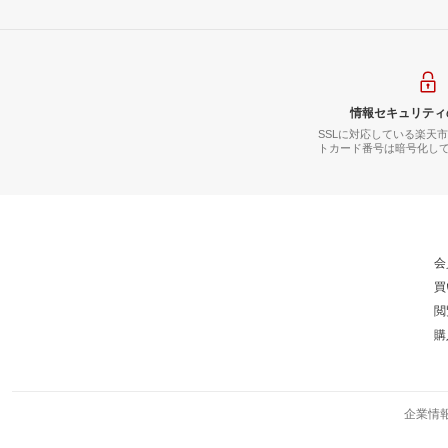
情報セキュリティ
SSLに対応している楽天
トカード番号は暗号化し
会
買
閲
購
企業情