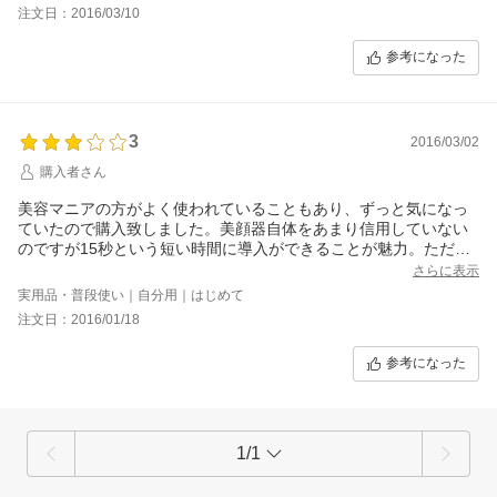
注文日：2016/03/10
参考になった
3
2016/03/02
購入者さん
美容マニアの方がよく使われていることもあり、ずっと気になっ
ていたので購入致しました。美顔器自体をあまり信用していない
のですが15秒という短い時間に導入ができることが魅力。ただ、
乾燥が気になる方にはアミノローションよりはPCローションを使
さらに表示
う方が導入の効果がわかりやすいかもしれません。アミノローシ
実用品・普段使い｜自分用｜はじめて
ョンを毎日使用しても、劇的な変化はわかりにくいです。
注文日：2016/01/18
専用ポーチがついていないのは残念でした…
参考になった
1/1