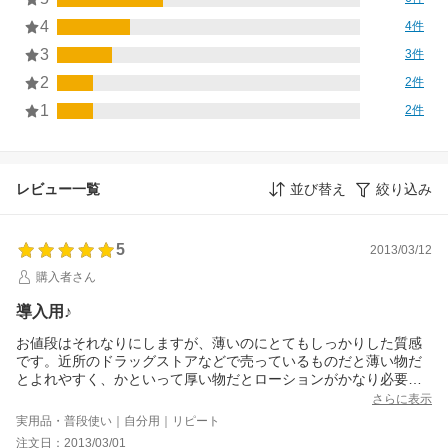
4
4件
3
3件
2
2件
1
2件
レビュー一覧
並び替え
絞り込み
5
2013/03/12
購入者さん
導入用♪
お値段はそれなりにしますが、薄いのにとてもしっかりした質感
です。近所のドラッグストアなどで売っているものだと薄い物だ
とよれやすく、かといって厚い物だとローションがかなり必要に
なります。結果的には少量のローションでしっかりお顔にフィッ
さらに表示
トするのでお得かと…。
実用品・普段使い｜自分用｜リピート
注文日：2013/03/01