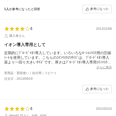
参考になった
1人
が参考になったと回答
4
2013/11/08
購入者さん
イオン導入専用として
定期的にﾌﾞﾛｰﾄﾞｲｵﾝ導入しています。いろいろなﾛｰｼｮﾝﾏｽｸ用の圧縮
ｼｰﾄを使用しています。こちらのｺｲﾝﾏｽｸのｻｲｽﾞは、ﾌﾞﾛｰﾄﾞｲｵﾝ導入
器より一回り大きいｻｲｽﾞです。厚さはﾌﾞﾛｰﾄﾞｲｵﾝ導入専用ｺｲﾝﾏｽｸな
ので、一番良い厚みなのかと思いますが、よくあるﾛｰｼｮﾝﾏｽｸ用の
さらに表示
厚さと変わらない様な気がします。目元は、折り返して厚みを二
実用品・普段使い｜自分用｜リピート
重にできます。
注文日：2013/09/19
｢ﾚﾋﾞｭｰを書いてﾌﾟﾚｾﾞﾝﾄ!｣は、ﾋﾟｭｱﾎﾜｲﾄｸﾚﾝｼﾞﾝｸﾞｼﾞｪﾙ5gでした。
ﾚﾋﾞｭｰが遅くなり申し訳ございません。
参考になった
｢納品書伝票NO.001341｣
4
2021/03/10
Mimi8175さん
女性
40代