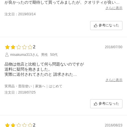
が良かったので期待して買ってみましたが、クオリティが良い訳
でもなく、何故この値段なのかわかりません。
さらに表示
リピートはありません。ドラッグストアで十分だと思います。
注文日：2019/03/14
参考になった
2
2018/07/30
misakuma313さん
男性
50代
品物は他店と比較して何ら問題ないのですが
送料に疑問を抱きました。
実際に送付されてきたのと 請求された
送料では 金額が違うと一目で伝票を見れば判ります。
さらに表示
ネットで買い物する方は その辺りは
実用品・普段使い｜家族へ｜はじめて
比較的 詳しいので 不信感を抱いてしまうような 高い送料請求は
注文日：2018/07/25
なさらない方が宜しいかと思います。
参考になった
2
2016/08/23