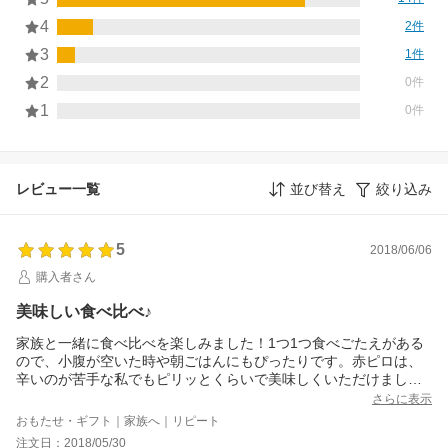
4
2件
3
1件
2
0件
1
0件
レビュー一覧
並び替え
絞り込み
5
2018/06/06
購入者さん
美味しい食べ比べ♪
家族と一緒に食べ比べを楽しみました！1つ1つ食べごたえがある
ので、小腹が空いた時や朝ごはんにもぴったりです。赤ピロは、
辛いのが苦手な私でもピリッとくらいで美味しくいただけまし
た！他の種類も、玉ねぎやジャガイモ、ミンチ肉などが入ってい
さらに表示
てちゃんと栄養も取れて嬉しいです^ ^
おもたせ・ギフト｜家族へ｜リピート
注文日：2018/05/30