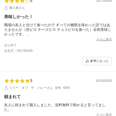
4
2017/04/05
購入者さん
美味しかった！
職場の友人と分けて食べたので すべての種類を味わった訳ではあ
りませんが（赤ピロ チーズピロ チョコピロを食べた）全部美味し
かったです。
生地が美味しいのだと思います。
さらに表示
トースターで焼くと生地がカリッとして本当に全く油っぽくなく
はじめて
て はまりそうです。
注文日：2017/03/28
ちなみに赤ピロは ちょっと辛いのだと思って食べたら 思いがけず
予想以上に辛かったので お子様や苦手な人は覚悟して口にした方
参考になった
がいいかも…。
5
2015/05/03
リリー オブ ザ バレーさん
女性
60代
頼まれて
友人に頼まれて購入しました。送料無料で助かると言ってまし
た。
さらに表示