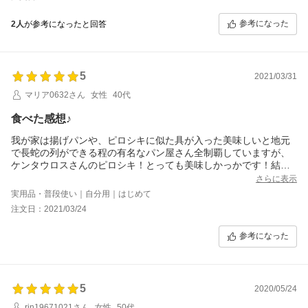
参考になった
2人
が参考になったと回答
5
2021/03/31
マリア0632さん
女性
40代
食べた感想♪
我が家は揚げパンや、ピロシキに似た具が入った美味しいと地元
で長蛇の列ができる程の有名なパン屋さん全制覇していますが、
ケンタウロスさんのピロシキ！とっても美味しかっかです！結構
数ありましたが、２日で無くなりました(笑)子ども夫婦も我が家で
さらに表示
食べ美味しかったと、わざわざ頂戴と家に来ました(笑)
実用品・普段使い｜自分用｜はじめて
他のレビューに記載されているようにレンジで温めてからトース
注文日：2021/03/24
ターで焼くとカリッとして中の具はジューシーで本当に美味しか
ったです！
参考になった
是非騙されたと思って食べてみてもらいたい美味しい品です！
ごちそうさまでした(^^)
5
2020/05/24
rin19671021さん
女性
50代