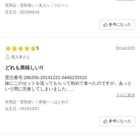
実用品・普段使い｜友人へ｜リピート
注文日：2015/04/14
参考になった
5
2014/12/22
購入者さん
どれも美味しい!!
受注番号:286206-20141221-0446233310
妹にこのセットを送ってもらって初めて食べたのですが、あっと
いう間に完食してしまいました。
子ども達には赤ピロは少し辛かったようですが、大人にはビール
さらに表示
のお供に最高です！
実用品・普段使い｜家族へ｜はじめて
赤ピロ以外は、全部子ども達に食べられてしまいました…(TT)
注文日：2014/12/21
とても美味しかったので、今回はうちで購入することにしまし
た。
参考になった
また直ぐになくなってしまいそう…。