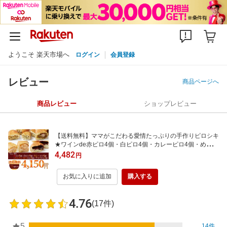
ようこそ 楽天市場へ
ログイン
会員登録
レビュー
商品ページへ
商品レビュー
ショップレビュー
【送料無料】ママがこだわる愛情たっぷりの手作りピロシキ
★ワインde赤ピロ4個・白ピロ4個・カレーピロ4個・めんた
いぽてピロ4個・チョコピロ3個【19個セット】/ 冷凍 パン
4,482
円
惣菜 菓子 おやつ 手作り 詰め合わせ 【RCP】
お気に入りに追加
購入する
4.76
(17件)
5
14件