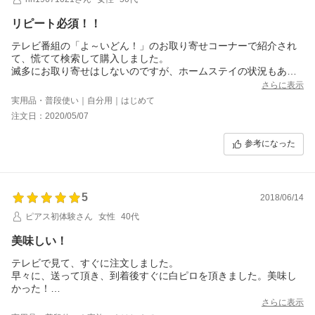
リピート必須！！
テレビ番組の「よ～いどん！」のお取り寄せコーナーで紹介され
て、慌てて検索して購入しました。
滅多にお取り寄せはしないのですが、ホームステイの状況もあり
ましたので、笑。
さらに表示
クール便で冷凍にて届きます。私は5種入りを注文しました。
実用品・普段使い｜自分用｜はじめて
見た目は油ギッシュですが、自然解凍でトースターで数分。
注文日：2020/05/07
外はサクサク、中のパン生地はもっちり！！
チョコはとろーり、カレーは丸ごと一本のソーセージ入り！他も
参考になった
ジューシーでした！！
我が家の冷蔵庫に常備させたい一品になりました。
小腹が空いたときに丁度良い大きさです。
よくベーカリーで見るのは大きすぎて、買うのに躊躇していまし
5
たので、こちらの大きさは有り難いです。
2018/06/14
まだ少しありますが、切らさないためにリピートします。
ピアス初体験さん
女性
40代
美味しい！
テレビで見て、すぐに注文しました。
早々に、送って頂き、到着後すぐに白ピロを頂きました。美味し
かった！
無添加で、安心して頂けます。
さらに表示
娘が帰ってきたら、早速食べさせます。