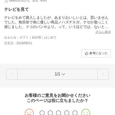
okiko2010さん
女性
40代
テレビを見て
テレビをみて購入しましたが、あまりおいしいとは、思いません
でした。無添加で体に優しい商品ノハズデスガ、ナゼか脂っこく
感じました、ドコのパンやより。って。いうほどでは、ないと思
います。少しずつですが、コー身内にこわけしましたが、そんな
さらに表示
にいい評価ではなかったです。
おもたせ・ギフト｜自分用｜はじめて
注文日：2018/06/11
参考になった
1/1
お客様のご意見をお聞かせください
このページは役に立ちましたか？