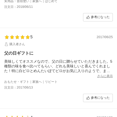
実用品・普段使い｜家族へ｜はじめて
ありがとうございます。
注文日：2018/06/11
参考になった
5
2017/06/25
購入者さん
父の日ギフトに
美味しくてオススメなので、父の日に贈らせていただきました。5
種類の味を食べ比べてもらい、どれも美味しいと喜んでくれまし
た！特に白ピロとめんたいぽてピロがお気に入りのようで、また
食べたいと言ってました。
さらに表示
具がぎっしり詰まっていて、味もしっかりしているので、朝食や
おもたせ・ギフト｜家族へ｜リピート
小腹が空いた時にピッタリです。
注文日：2017/06/13
また、冷凍の状態で届けてくれるので、そのまま冷凍保存が出来
き食べたい時に食べれるのがとても嬉しいですね！
参考になった
また購入させていただきます！