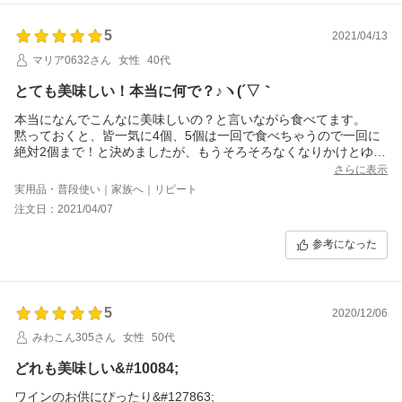
5
2021/04/13
マリア0632さん
女性
40代
とても美味しい！本当に何で？♪ヽ(´▽｀
本当になんでこんなに美味しいの？と言いながら食べてます。
黙っておくと、皆一気に4個、5個は一回で食べちゃうので一回に
絶対2個まで！と決めましたが、もうそろそろなくなりかけとゆう
(笑)また注文します！ごちそうさまでした(^^)
さらに表示
実用品・普段使い｜家族へ｜リピート
注文日：2021/04/07
参考になった
5
2020/12/06
みわこん305さん
女性
50代
どれも美味しい&#10084;
ワインのお供にぴったり&#127863;