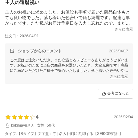
主人の還暦祝い
主人のお祝いに求めました。お値段も手頃で届いた商品自体もと
ても良い物でした。落ち着いた色合いで箱も綺麗です。配達も早
かったです。ただ私がお届け予定日を入力し忘れたので、まだ主
人には渡していませんが、今から楽しみです。良い物をありがと
さらに表示
うございました。
注文日：2026/04/01
ショップからのコメント
2026/04/17
この度はご注文いただき、また心温まるレビューをありがとうございま
す。お祝いのために当店の商品をお選びいただき、大変光栄です！商品
にご満足いただけたご様子で安心いたしました。落ち着いた色合いや美
しい箱についても触れていただき、とても嬉しいです。
さらに表示
ご主人様へのプレゼント、きっと喜んでいただけることと存じます。お
渡しの日が素敵なものとなりますよう心よりお祈りしております。また
参考になった
のご利用を心よりお待ちしております。ありがとうございました！
4
2026/02/04
kokimayuさん
女性
50代
タイプ:【Bタイプ】文字盤：赤 | 名入れ刻印:刻印する【SEIKO腕時計】