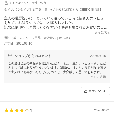
まるがめKさん
女性
50代
タイプ:【Ｄタイプ】文字盤：青 | 名入れ刻印:刻印する【SEIKO腕時計】
主人の還暦祝いに…といろいろ迷っている時に皆さんのレビュー
を見てこれは良いのでは！と購入しました。
記念に刻印を…と思ったのですが子供達も集まれるお祝いの日に
間に合わなそうで、私だけあとで渡すことになると思ったのです
さらに表示
が、お祝いの日の前日、3日程で届き感謝しています。
男性（彼、夫）へ｜実用品・普段使い｜はじめて
主人もとても喜んでくれて子供達からも絶賛でした。
注文日：2026/06/10
赤いちゃんちゃんこを着せてしばらく飾るそうです。
早い発送本当にありがとうございました。
ショップからのコメント
2026/06/15
この度は当店の商品をお選びいただき、また、温かいレビューをいただ
きまして誠にありがとうございます。還暦のお祝いという特別な場面で
ご主人様にお喜びいただけたとのこと、大変嬉しく思っております。
さらに表示
刻印対応ながらも、お祝いの前日までにお届けできた件についてご満足
いただけたことも励みになります。赤いちゃんちゃんことともに飾って
いただけるというお言葉も、とても素敵で心温まるエピソードです。
参考になった
また記念の品として末永くお使いいただけましたら幸いです。何かご質
問やお困りの点などございましたら、どうぞお気軽にお問い合わせくだ
さい。これからもどうぞよろしくお願いいたします。
4
2026/06/01