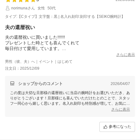
norimunaさん
女性
50代
タイプ:【Cタイプ】文字盤：黒 | 名入れ刻印:刻印する【SEIKO腕時計】
夫の還暦祝い
夫の還暦祝いに買いました!!!!!!
プレゼントした時とても喜んでくれて
毎日付けて愛用しています。
名前も刻印して良かったです。
さらに表示
男性（彼、夫）へ｜イベント｜はじめて
注文日：2025/12/09
ショップからのコメント
2026/04/07
この度は大切な旦那様の還暦祝いに当店の腕時計をお選びいただき、あ
りがとうございます！旦那様にも喜んでいただけたとのことで、スタッ
フ一同心から嬉しく思います。名入れ刻印も特別感が増して、お気に入
りいただけたようで良かったです。これからも日々の生活を彩る一品と
さらに表示
してご愛用いただければ幸いです。またのご利用を心よりお待ちしてお
ります！
参考になった