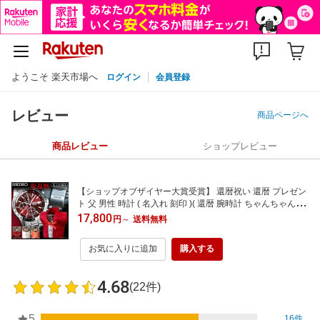
ようこそ 楽天市場へ
ログイン
会員登録
レビュー
商品ページへ
商品レビュー
ショップレビュー
【ショップオブザイヤー大賞受賞】 還暦祝い 還暦 プレゼン
ト 父 男性 時計 ( 名入れ 刻印 )( 還暦 腕時計 ちゃんちゃんこ
木目調 ディスプレイbox )( SEIKO 豪華化粧箱 正規品 メーカ
17,800
円
～
送料無料
ー保証 ハンドタオル 付き ) ギフト 贈り物 お父さん シャレ
もん 還暦Tシャツ と一緒に ・
お気に入りに追加
購入する
4.68
(22件)
5
16件