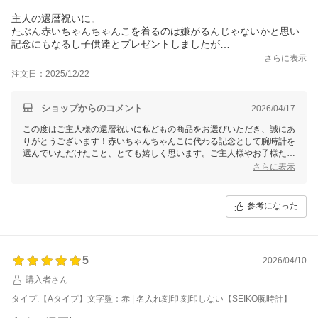
主人の還暦祝いに。
たぶん赤いちゃんちゃんこを着るのは嫌がるんじゃないかと思い
記念にもなるし子供達とプレゼントしましたが
喜んでくれました。
さらに表示
注文日：2025/12/22
ショップからのコメント
2026/04/17
この度はご主人様の還暦祝いに私どもの商品をお選びいただき、誠にあ
りがとうございます！赤いちゃんちゃんこに代わる記念として腕時計を
選んでいただけたこと、とても嬉しく思います。ご主人様やお子様たち
にとって素敵な思い出の品となれば幸いです。また機会がございました
さらに表示
ら、ぜひご利用ください。心温まるレビューをありがとうございまし
た！
参考になった
5
2026/04/10
購入者さん
タイプ:【Aタイプ】文字盤：赤 | 名入れ刻印:刻印しない【SEIKO腕時計】