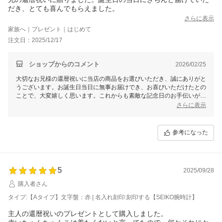
だき、とても喜んでもらえました。
さらに表示
家族へ｜プレゼント｜はじめて
注文日：2025/12/17
ショップからのコメント
2026/02/25
大切なお兄様の還暦祝いに当店の商品をお選びいただき、誠にありがと
うございます。お誕生日当日に無事お届けでき、お喜びいただけたとの
ことで、大変嬉しく思います。これからも素敵な記念日のお手伝いがで
きるよう努めてまいります。またの機会がございましたら、ぜひご利用
さらに表示
くださいませ。
参考になった
5
2025/09/28
購入者さん
タイプ:【Aタイプ】文字盤：赤 | 名入れ刻印:刻印する【SEIKO腕時計】
主人の還暦祝いのプレゼントとして購入しました。