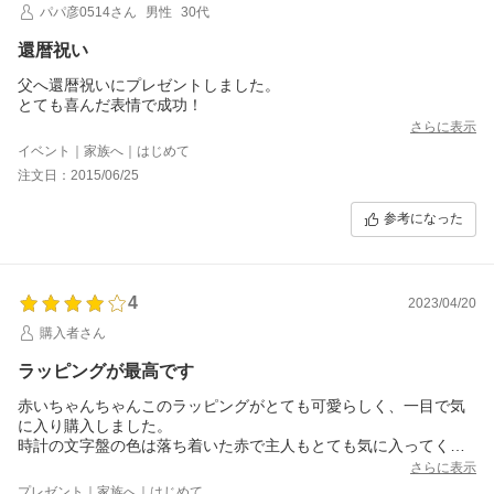
パパ彦0514さん
男性
30代
還暦祝い
父へ還暦祝いにプレゼントしました。
とても喜んだ表情で成功！
さらに表示
イベント｜家族へ｜はじめて
注文日：2015/06/25
参考になった
4
2023/04/20
購入者さん
ラッピングが最高です
赤いちゃんちゃんこのラッピングがとても可愛らしく、一目で気
に入り購入しました。
時計の文字盤の色は落ち着いた赤で主人もとても気に入ってくれ
ました。
さらに表示
一つだけ残念だったのが、刻印していただいた文字が名前の頭文
プレゼント｜家族へ｜はじめて