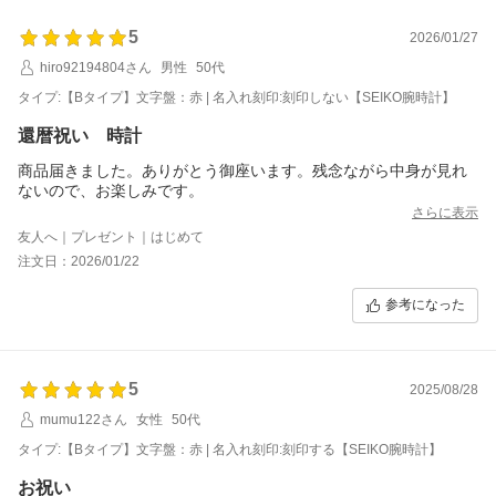
5
2026/01/27
hiro92194804さん
男性
50代
タイプ:【Bタイプ】文字盤：赤 | 名入れ刻印:刻印しない【SEIKO腕時計】
還暦祝い 時計
商品届きました。ありがとう御座います。残念ながら中身が見れ
ないので、お楽しみです。
さらに表示
友人へ｜プレゼント｜はじめて
注文日：2026/01/22
参考になった
5
2025/08/28
mumu122さん
女性
50代
タイプ:【Bタイプ】文字盤：赤 | 名入れ刻印:刻印する【SEIKO腕時計】
お祝い