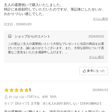
主人の還暦祝いで購入いたしました。
時計に名前刻印していただいたのですが、筆記体にしたせいか、
わかりづらい感じでした。
さらに表示
注文日：2026/01/20
ショップからのコメント
2026/03/10
この度はご主人の還暦祝いという大切なプレゼントに当店の商品をお選
びいただき、誠にありがとうございます。また、大切な刻印について貴
重なご意見をいただき感謝申し上げます。
筆記体の刻印がわかりづらかったとのことで、ご期待にしっかりお応え
さらに表示
できず申し訳ございません。
ご主人様には喜んでいただけましたでしょうか？特別なプレゼントの一
環として、この商品がお役に立てましたら幸いでございます。今後とも
参考になった
ご満足いただけるよう努めてまいりますので、何か気になる点がござい
ましたらお気軽にお問い合わせくださいませ。
5
2026/01/13
わっはっはっ7187さん
女性
50代
タイプ:【Bタイプ】文字盤：赤 | 名入れ刻印:刻印しない【SEIKO腕時計】
兄の還暦祝いに贈りました。誕生日の当日にきちんと届けていた