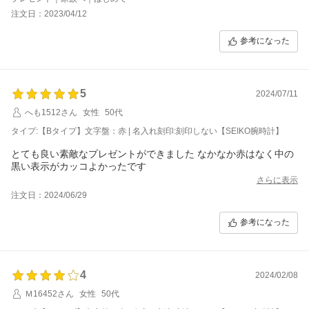
字と苗字がつながっているようになっており、少し読みづらかっ
注文日：2023/04/12
たところです。
それ以外はよかったので少し残念でした。
参考になった
完成のイメージなどが見れて、これで良いですか？のようなやり
取りができたらもっとよかったと思います。
5
2024/07/11
へも1512さん
女性
50代
タイプ:【Bタイプ】文字盤：赤 | 名入れ刻印:刻印しない【SEIKO腕時計】
とても良い素敵なプレゼントができました なかなか赤はなく中の
黒い表示がカッコよかったです
さらに表示
注文日：2024/06/29
参考になった
4
2024/02/08
Ｍ16452さん
女性
50代