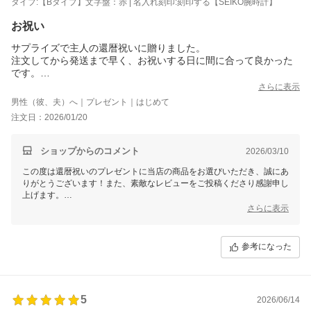
タイプ:【Bタイプ】文字盤：赤 | 名入れ刻印:刻印する【SEIKO腕時計】
お祝い
サプライズで主人の還暦祝いに贈りました。
注文してから発送まで早く、お祝いする日に間に合って良かった
です。
お祝い当日まで内緒にしていたので中身の確認ができず心配でし
さらに表示
たが、文字盤の赤い色も写真で見るより渋い赤で主人も大変喜ん
男性（彼、夫）へ｜プレゼント｜はじめて
でいました。
注文日：2026/01/20
ケースに被せるミニちゃんちゃんこも可愛いですね！
節目に素敵な贈り物をする事ができて本当に良かったです。
ショップからのコメント
2026/03/10
この度は還暦祝いのプレゼントに当店の商品をお選びいただき、誠にあ
りがとうございます！また、素敵なレビューをご投稿くださり感謝申し
上げます。
さらに表示
ご主人様に喜んでいただけたとのこと、私たちも大変嬉しく思います。
赤い文字盤の実物の深みある色味やミニちゃんちゃんこについてもご満
足いただけたようで安心いたしました。還暦という特別な節目の贈り物
参考になった
に、当店の商品がお役立ていただけたこと、とても光栄です。
またご縁がございましたら、ぜひよろしくお願いいたします。この度は
本当にありがとうございました！
5
2026/06/14