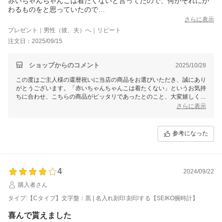
赤いちゃんちゃんこは着たくないと言ってたので、何かそれにか
わるものをと思っていたので
このセットはばっちりでした。
さらに表示
還暦カラーの赤がメインであり、さりげなく名前も印字してある
プレゼント｜男性（彼、夫）へ｜リピート
ので、主人は大感激でした。
注文日：2025/09/15
ショップからのコメント
2025/10/28
この度はご主人様の還暦祝いに当店の商品をお選びいただき、誠にあり
がとうございます。「赤いちゃんちゃんこは着たくない」というお気持
ちに合わせ、こちらの商品がピッタリであったとのこと、大変嬉しく思
います。また、還暦カラーの赤とさりげない名入れがお喜びいただけた
さらに表示
ようで、こちらも大変光栄です。ご主人様にとって、特別な記念品とな
りましたら幸いです。今後ともよろしくお願いいたします。
参考になった
4
2024/09/22
購入者さん
タイプ:【Cタイプ】文字盤：黒 | 名入れ刻印:刻印する【SEIKO腕時計】
喜んで貰えました