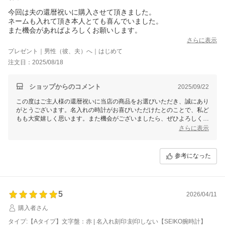
今回は夫の還暦祝いに購入させて頂きました。
ネームも入れて頂き本人とても喜んでいました。
また機会があればよろしくお願いします。
さらに表示
プレゼント｜男性（彼、夫）へ｜はじめて
注文日：2025/08/18
ショップからのコメント
2025/09/22
この度はご主人様の還暦祝いに当店の商品をお選びいただき、誠にあり
がとうございます。名入れの時計がお喜びいただけたとのことで、私ど
もも大変嬉しく思います。また機会がございましたら、ぜひよろしくお
願いいたします。素敵なレビューをいただき感謝申し上げます。
さらに表示
参考になった
5
2026/04/11
購入者さん
タイプ:【Aタイプ】文字盤：赤 | 名入れ刻印:刻印しない【SEIKO腕時計】