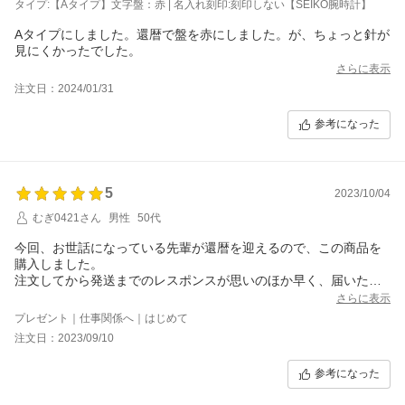
タイプ:【Aタイプ】文字盤：赤 | 名入れ刻印:刻印しない【SEIKO腕時計】
Aタイプにしました。還暦で盤を赤にしました。が、ちょっと針が
見にくかったでした。
さらに表示
注文日：2024/01/31
参考になった
5
2023/10/04
むぎ0421さん
男性
50代
今回、お世話になっている先輩が還暦を迎えるので、この商品を
購入しました。
注文してから発送までのレスポンスが思いのほか早く、届いた商
品も丁寧に梱包されていました。
さらに表示
また、先輩にお祝いを渡したら、大変喜んで貰えたので、良い買
プレゼント｜仕事関係へ｜はじめて
い物ができました。
注文日：2023/09/10
参考になった