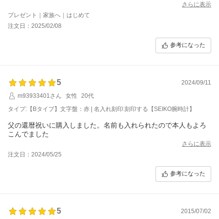
さらに表示
プレゼント｜家族へ｜はじめて
注文日：2025/02/08
参考になった
5
2024/09/11
m93933401さん
女性
20代
タイプ:【Bタイプ】文字盤：赤 | 名入れ刻印:刻印する【SEIKO腕時計】
父の還暦祝いに購入しました。名前も入れられたので本人もよろ
こんでました
さらに表示
注文日：2024/05/25
参考になった
5
2015/07/02