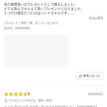
夫の還暦祝いのプレゼントとして購入しました。
とても喜んでもらえて良いプレゼントになりました。
１つだけ残念だったのはハンドタオルです。
開いたら織り目がボロボロになっていて、少しビックリしまし
さらに表示
た。
プレゼント｜男性（彼、夫）へ｜はじめて
注文日：2024/09/01
参考になった
5
2025/04/12
アマルフィーYＫさん
男性
60代
タイプ:【Cタイプ】文字盤：黒 | 名入れ刻印:刻印しない【SEIKO腕時計】