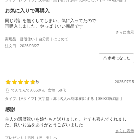
お気に入りで再購入
同じ時計を無くしてしまい、気に入ってたので
再購入しました。やっぱりいい商品です
さらに表示
実用品・普段使い｜自分用｜はじめて
注文日：2025/03/27
参考になった
5
2025/07/15
てんてんてん66さん
女性
50代
タイプ:【Aタイプ】文字盤：赤 | 名入れ刻印:刻印する【SEIKO腕時計】
感謝
主人の還暦祝いを娘たちと送りました。とても喜んでくれまし
た。良いお品をありがとうございました
さらに表示
プレゼント｜男性（彼、夫）へ