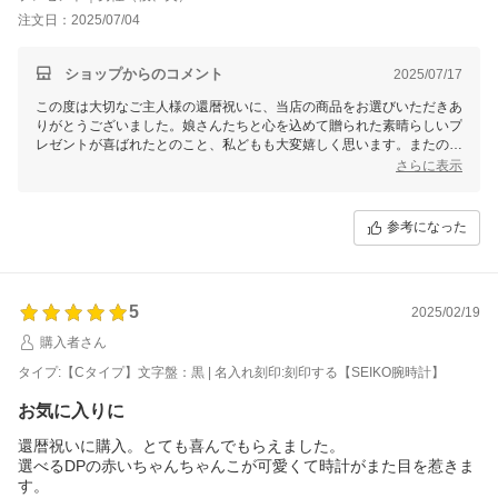
注文日：2025/07/04
ショップからのコメント
2025/07/17
この度は大切なご主人様の還暦祝いに、当店の商品をお選びいただきあ
りがとうございました。娘さんたちと心を込めて贈られた素晴らしいプ
レゼントが喜ばれたとのこと、私どもも大変嬉しく思います。またのご
利用を心よりお待ちしております。素敵なレビューをありがとうござい
さらに表示
ました。
参考になった
5
2025/02/19
購入者さん
タイプ:【Cタイプ】文字盤：黒 | 名入れ刻印:刻印する【SEIKO腕時計】
お気に入りに
還暦祝いに購入。とても喜んでもらえました。
選べるDPの赤いちゃんちゃんこが可愛くて時計がまた目を惹きま
す。