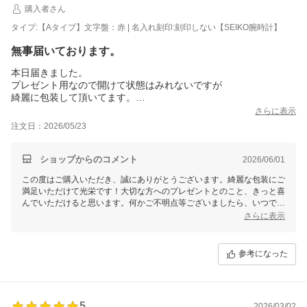
購入者さん
タイプ:【Aタイプ】文字盤：赤 | 名入れ刻印:刻印しない【SEIKO腕時計】
無事届いております。
本日届きました。
プレゼント用なので開けて状態はみれないですが
綺麗に包装して頂いてます。
ありがとうございます。
さらに表示
喜んでくれるといいな？
注文日：2026/05/23
ショップからのコメント
2026/06/01
この度はご購入いただき、誠にありがとうございます。綺麗な包装にご
満足いただけて光栄です！大切な方へのプレゼントとのこと、きっと喜
んでいただけると思います。何かご不明点等ございましたら、いつでも
気軽にお問い合わせくださいませ。
さらに表示
参考になった
5
2026/03/02