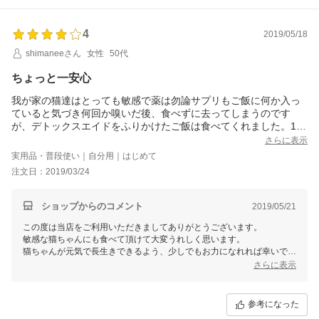
4
2019/05/18
shimaneeさん
女性
50代
ちょっと一安心
我が家の猫達はとっても敏感で薬は勿論サプリもご飯に何か入っ
ていると気づき何回か嗅いだ後、食べずに去ってしまうのです
が、デトックスエイドをふりかけたご飯は食べてくれました。12
歳の猫はちょっと腎臓系が弱いため、いろいろと試していたので
さらに表示
本当によかったです。
実用品・普段使い｜自分用｜はじめて
病気をせず、長生きして欲しいので続けていこうと思っていま
注文日：2019/03/24
す。
ショップからのコメント
2019/05/21
この度は当店をご利用いただきましてありがとうございます。
敏感な猫ちゃんにも食べて頂けて大変うれしく思います。
猫ちゃんが元気で長生きできるよう、少しでもお力になれれば幸いで
す。
さらに表示
参考になった