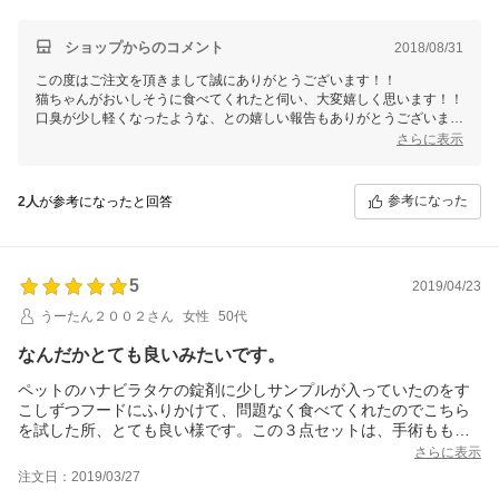
ショップからのコメント
2018/08/31
この度はご注文を頂きまして誠にありがとうございます！！
猫ちゃんがおいしそうに食べてくれたと伺い、大変嬉しく思います！！
口臭が少し軽くなったような、との嬉しい報告もありがとうございま
す！
さらに表示
バイタルエイドとデトックスエイドのミックスは、初めて聞きました♪
ぜひ私も試してみたいと思います（＾＾）
参考になった
2人
が参考になったと回答
またのご来店を心よりお待ちしております！！
5
2019/04/23
うーたん２００２さん
女性
50代
なんだかとても良いみたいです。
ペットのハナビラタケの錠剤に少しサンプルが入っていたのをす
こしずつフードにふりかけて、問題なく食べてくれたのでこちら
を試した所、とても良い様です。この３点セットは、手術ももう
出来ないくらいの病状の我が猫の血液検査の結果が、驚くほどの
さらに表示
正常値になっていますし、気に入っています。これまで他のサプ
注文日：2019/03/27
リも手探りで色々使ってきて、それも良かったですが、このセッ