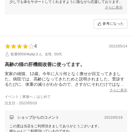
少しでも体をサポートしてくれますように陰ながら応援しております。
さらに表示
参考になった
4
2022/05/14
歌麿99564kykjrさん
女性
50代
高齢の猫の肝機能改善に使ってます。
実家の雄猫、12歳。今年に入り何となく痩せが目立ってきまし
た。病院では、高齢になってきたためと説明されました。受診す
るたびに、体重の減りがわかるので、さすがにそれだけではない
だろうと採血したところ、肝機能の異常がみられ内服開始となり
さらに表示
ました。ただ、偏食で食が細いため、何とかしてあげたいとの思
イベント｜家族へ｜はじめて
いから、これにたどり着きました。届いてすぐに水で溶いてあげ
注文日：2022/05/10
ています。少し体重が戻ってきたのでこのまま、続けてみようと
思います。
ショップからのコメント
2022/05/19
この度は当店をご利用頂きましてありがとうございます。
猫ちゃんにご利用頂いているのですね。