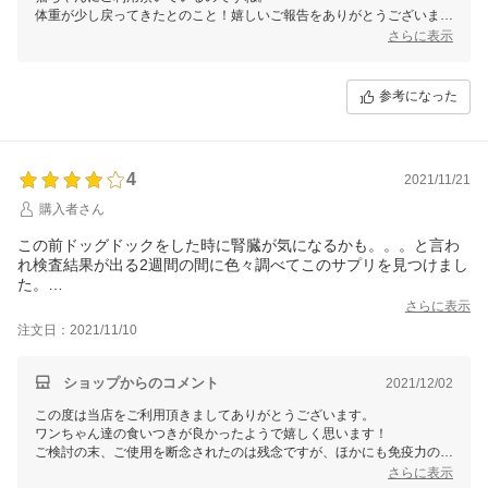
体重が少し戻ってきたとのこと！嬉しいご報告をありがとうございま
す。
さらに表示
引き続き猫ちゃんの体をサポートしてくれますように、陰ながら応援し
ております。
参考になった
4
2021/11/21
購入者さん
この前ドッグドックをした時に腎臓が気になるかも。。。と言わ
れ検査結果が出る2週間の間に色々調べてこのサプリを見つけまし
た。
肝臓数値の悪い犬もいるのでピッタリのセット内容だったので購
さらに表示
入させてもらいました。
注文日：2021/11/10
食いつきはスゴく良かったです！
2匹とも夢中で舐めてました。
でも先生曰く、うちの犬は心臓病の薬も飲んでいてサプリと同時
ショップからのコメント
2021/12/02
に飲むと薬の成分も吸着してしまうので、時間をずらして飲まな
この度は当店をご利用頂きましてありがとうございます。
ければいけないとの事でした。
ワンちゃん達の食いつきが良かったようで嬉しく思います！
サプリの吸着は食事と同時に食べるのが効果的であり食間は吸着
ご検討の末、ご使用を断念されたのは残念ですが、ほかにも免疫力の向
するものがないのであまり意味がないと。。。そうなると時間を
上をサポートするサプリメントなどもご用意しておりますので機会がご
さらに表示
ずらして心臓病の薬を昼間と夜中に飲ませなければいけないよう