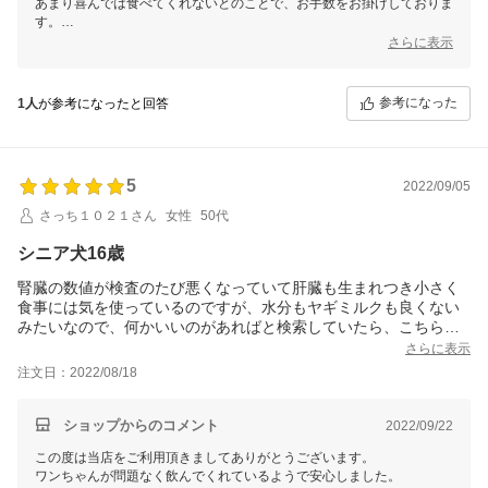
あまり喜んでは食べてくれないとのことで、お手数をお掛けしておりま
す。
でも、飼い主様もご記入されている通り、「バイタルエイド」は栄養補
さらに表示
給にはとても適したサプリメントなのでご活用いただけると嬉しいで
す！
腎臓病の数値も良い方向に向かっているとのことですので「デトックス
参考になった
1人
が参考になったと回答
エイド」もぜひこのまま継続して頂けると幸いです♪
5
2022/09/05
さっち１０２１さん
女性
50代
シニア犬16歳
腎臓の数値が検査のたび悪くなっていて肝臓も生まれつき小さく
食事には気を使っているのですが、水分もヤギミルクも良くない
みたいなので、何かいいのがあればと検索していたら、こちらの
商品に目がとまりお試しで購入。
さらに表示
どちらもフードにかけても水に溶かせても飲んでくれています。
注文日：2022/08/18
3カ月後に検査なので少しでも改善されていたらと願ってます。
ショップからのコメント
2022/09/22
この度は当店をご利用頂きましてありがとうございます。
ワンちゃんが問題なく飲んでくれているようで安心しました。