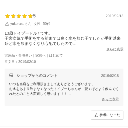
5
2019/02/13
yukorasuさん
女性
50代
13歳トイプードル♀です。
子宮病気で手術をする前までは良く水を飲む子でしたが手術以来
殆ど水を飲まなくなり心配でしたので
以前サンプルで頂いたバイタルエイドを水に溶かして与えた所驚
さらに表示
くほど良く飲んでくれたので続けてみようと思いました。デトッ
実用品・普段使い｜家族へ｜はじめて
クスエイド共に健康にも良さそうなので期待しています。
注文日：2019/02/10
注文番号 284515-20190210-00003827
ショップからのコメント
2019/02/18
いつも当店をご利用頂きましてありがとうございます。
お水をあまり飲まなくなったトイプーちゃんが、驚くほどよく飲んでく
れたとのこと大変嬉しく思います！！
免疫力の向上をサポートするハナビラタケも入っておりますので、相乗
さらに表示
効果で体調が安定することを祈っております。
参考になった