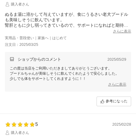
購入者さん
ぬるま湯に溶かして与えていますが、食にうるさい老犬プードル
も美味しそうに飲んでいます。
腎肝ともに少し弱ってきているので、サポートになればと期待し
ています。
さらに表示
おまけに付いていたライスベリーも、気になるので今度購入した
実用品・普段使い｜家族へ｜はじめて
いと思います。
注文日：2025/03/25
ショップからのコメント
2025/05/29
この度は当店をご利用いただきましてありがとうございます。
プードルちゃんが美味しそうに飲んでくれたようで安心しました。
少しでも体をサポートしてくれますように！！
さらに表示
参考になった
5
2025/02/28
購入者さん