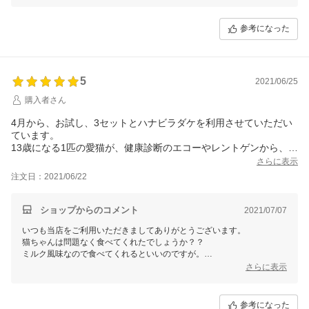
ざいましたらお試しになってみてくださいね。
で、毎日続けるのは不可能なので残念ですがサプリは断念しま
す。
参考になった
病院の先生の言うサプリとは恐らくネフガードのような吸着がメ
インのサプリだと思いますし、こちらのサプリは他の成分も体に
良いでしょうし嗜好性も高いので条件が合えばきっと良いものだ
と思います。
5
2021/06/25
購入者さん
4月から、お試し、3セットとハナビラダケを利用させていただい
ています。
13歳になる1匹の愛猫が、健康診断のエコーやレントゲンから、
2つある腎臓のうち、一つが機能していない状態である事が分かり
さらに表示
ました。
注文日：2021/06/22
もう一つは正常な大きさとのことで、この残っている大切な腎臓
を、
キープして元気で長生きしてもらいたいので、このセットを試す
ショップからのコメント
2021/07/07
ことにしました。
いつも当店をご利用いただきましてありがとうございます。
ハナビラダケがやっと、諦めて食べてくれるようになったぐらい
猫ちゃんは問題なく食べてくれたでしょうか？？
なので、
ミルク風味なので食べてくれるといいのですが。
すんなり口にしてくれるのか…、心配ですが。
さらに表示
参考になった