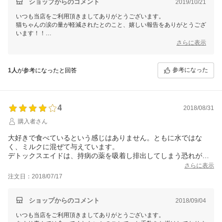
ショップからのコメント
2019/10/21
いつも当店をご利用頂きましてありがとうございます。
猫ちゃんの涙の量が軽減されたとのこと、嬉しい報告をありがとうござ
います！！
猫ちゃんの介護をされているのですね。
さらに表示
少しでも体をサポートしてくれますように！！
参考になった
1人
が参考になったと回答
4
2018/08/31
購入者さん
大好きで食べているという感じはありません。ともに水ではな
く、ミルクに混ぜて与えています。
デトックスエイドは、持病の薬を吸着し排出してしまう恐れがあ
るので、持病薬との間隔を２時間以上あけて与えています。バイ
さらに表示
タルエイドは食べムラによる栄養不足を補うために、積極的に与
注文日：2018/07/17
えています。
１ヶ月経ちましたが、腎臓病の数値も良い方向に向かっているの
で、しばらく続けたいと思ってます。
ショップからのコメント
2018/09/04
もう少し、好んで喜んで食べてくれるようだと良いんだけどな～
いつも当店をご利用頂きましてありがとうございます。
(^.^；