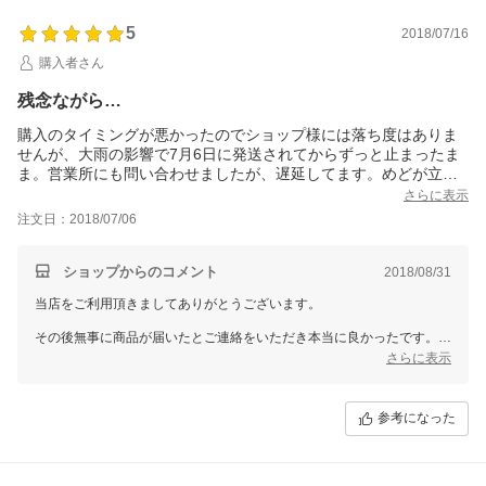
5
2018/07/16
購入者さん
残念ながら…
購入のタイミングが悪かったのでショップ様には落ち度はありま
せんが、大雨の影響で7月6日に発送されてからずっと止まったま
ま。営業所にも問い合わせましたが、遅延してます。めどが立ち
ません。もう少しお待ちください。との事。DM便だったので紛失
さらに表示
の可能性大かな。同じ時期に購入したものは宅配便ではあります
注文日：2018/07/06
が、きちんと到着しました。せっかくのお試しでしたが、商品の
感想は書けません。一度のみのお試し購入とクレカの請求があが
っていたのがなんだか悲しいけど仕方ありませんね。保証のない
ショップからのコメント
2018/08/31
配送方法だったので。送料負担してもネコポスを選べたらいいの
当店をご利用頂きましてありがとうございます。
にと思います。届けば奇跡くらいで待つのは諦めます。(^_^;)
☆追記☆
その後無事に商品が届いたとご連絡をいただき本当に良かったです。
ショップ様からご連絡いただき、届かない場合は再送してくださ
ぜひご使用になってみて、ご感想を頂けたら幸いです（＾＾）
さらに表示
ると！！そのメールを頂いた翌日、無事にポストに投函されてお
りました。ショップ様のお心遣いが嬉しかったです。
配送方法の選択肢を増やす件に関しましては、検討をしていきたいと思
追記が遅くなってすみません。
います。
参考になった
まずはデトックスエイドから飲ませてみました。
貴重なご意見ありがとうございました。
色が。竹炭入りなこともあってグレー(笑)。しかし我が家のチワワ
ブラザーズは美味しそうに飲んでました。デトックスには大変興
【追記】
味があるので、ローテーションに入れようと思います。