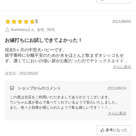
5
2021/06/04
Kurohanaさん
女性
30代
お値打ちにお試しできてよかった！
現在5ヶ月の中型犬パピーです。
留守番時に分離不安のためか水をほとんど飲まずオシッコもせ
ず、濃くてにおいの強い尿が心配だったのでデトックスエイドを
購入しました。
さらに表示
ミルクの甘い香りで、お水をたくさん飲むようになり、そのため
注文日：2021/05/25
おしっこもたくさんできるようになりました！すぐに便の臭い
が、おさまりました！
バイタルエイドは、11歳の大型犬シニアに与えています。だいぶ
ショップからのコメント
2021/06/14
食欲が落ちてきていましたが、トッピングにしたところ、ご飯の
この度は当店をご利用いただきましてありがとうございます。
完食がずっと続いています。股関節が悪いので足腰の弱りが気に
ワンちゃん達が喜んで食べてくれているようで安心いたしました。
なっていましたが、また走るようになりました。
また、色々と効果が感じられたようで私も嬉しいです！！！
次は関節エイドを購入してみたいと思います。
これから暑くなりますので、熱中症対策としてもご活用頂ければ幸いで
さらに表示
こちらは、チーズのような香りでパピーも大好きです。
す！！
まだ1ヶ月も与えていないので、効果はまだまだ未知数ですが、何
どうぞ宜しくお願い致します！！
が良かったって、２つセットでこの価格で購入できたことです。
参考になった
オーダーしてすぐに届いたので、とても嬉しかったです！