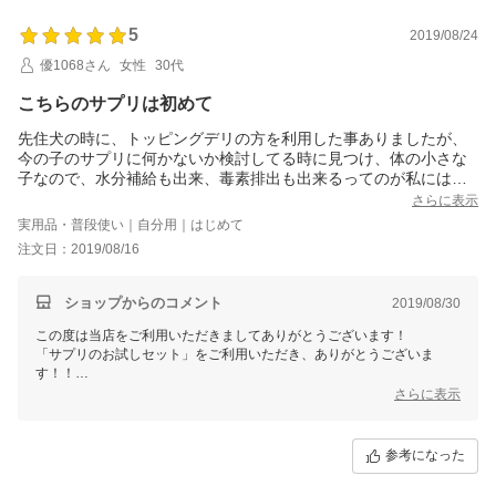
5
2019/08/24
優1068さん
女性
30代
こちらのサプリは初めて
先住犬の時に、トッピングデリの方を利用した事ありましたが、
今の子のサプリに何かないか検討してる時に見つけ、体の小さな
子なので、水分補給も出来、毒素排出も出来るってのが私には良
かったので、お試し購入しました。
さらに表示
最近は、粉末の大人のヤギミルクを濃くしたりしても、全く飲ま
実用品・普段使い｜自分用｜はじめて
なくなったので、こちらは飽きずに飲むかな？と不安でしたが、
注文日：2019/08/16
今の所良く飲んでくれて安心してます。
ショップからのコメント
2019/08/30
この度は当店をご利用いただきましてありがとうございます！
「サプリのお試しセット」をご利用いただき、ありがとうございま
す！！
（トッピン・デリもありがとうございました★）
さらに表示
ワンちゃんがよく飲んでくれているようで、安心しました。
末永くご利用頂けると幸いです♪
参考になった