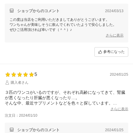
に購入しました。
いつまでも楽しく食事と散歩をしていければと思います。まだ一
ショップからのコメント
2024/03/13
回しか与えてないので星4です。
この度は当店をご利用いただきましてありがとうございます。
ワンちゃんが美味しそうに飲んでくれていたようで安心しました。
さらに表示
参考になった
5
2024/01/25
購入者さん
３匹のワンコがいるのですが、それぞれ高齢になってきて、腎臓
が悪くなったり肝臓が悪くなったり…。
そんな中、最近サプリメントなどを色々と探しています。
粉ミルクみたいな感じでミルク風味になっているので、腎臓が悪
さらに表示
いワンコにも安心して与えることができそうです。嫌がらずに摂
注文日：2024/01/10
取してくれるので、これからもワンコ達の力になってもらえたら
嬉しいです(*^-^*)
ショップからのコメント
2024/01/25