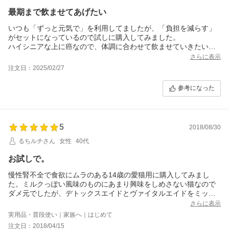
最期まで飲ませてあげたい
いつも「ずっと元気で」を利用してましたが、「負担を減らす」
がセットになっているので試しに購入してみました。
ハイシニアな上に癌なので、体調に合わせて飲ませていきたいで
す。
さらに表示
何でも嫌がらずに食べてくれるのですが、最期まで美味しくて栄
注文日：2025/02/27
養価の高いものを与え続けてあげたく、その助けになると思って
います。
参考になった
5
2018/08/30
るちルチさん
女性
40代
お試しで。
慢性腎不全で食欲にムラのある14歳の愛猫用に購入してみまし
た。ミルクっぽい風味のものにあまり興味をしめさない猫なので
ダメ元でしたが、デトックスエイドとヴァイタルエイドをミック
スして水で溶いたり(時にはお団子状にしたり)して与えてみたとこ
さらに表示
ろ、美味しそうに口にしてくれました(=´ω`=) 腎不全からくる口臭
実用品・普段使い｜家族へ｜はじめて
が軽くなったような気がします。またリピートします!
注文日：2018/04/15