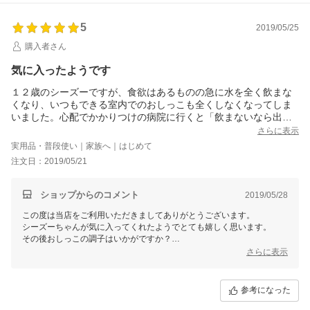
5
2019/05/25
購入者さん
気に入ったようです
１２歳のシーズーですが、食欲はあるものの急に水を全く飲まな
くなり、いつもできる室内でのおしっこも全くしなくなってしま
いました。心配でかかりつけの病院に行くと「飲まないなら出な
くて当たり前、食欲があるなら大丈夫、もう１２歳なんだから不
さらに表示
調が出て当たり前、年に一回血液検査すればいい」と検査もせず
実用品・普段使い｜家族へ｜はじめて
帰され、その後も食欲はあってもご飯の水分とヨーグルトを混ぜ
注文日：2019/05/21
た水でないと飲まず、いろいろ探してこちらのデトックスエイド
を水で溶いて与えてみました。とても気に入ったようで二日目に
は溶かしていると見上げて待っていました。注文した日のうちに
ショップからのコメント
2019/05/28
発送されすぐに届き、とても嬉しかったです。案内にあった通り
この度は当店をご利用いただきましてありがとうございます。
しばらく続けて様子をみたいと思います。バイタルエイドの方は
シーズーちゃんが気に入ってくれたようでとても嬉しく思います。
まだ与えていませんが、薬やステロイドを常用してきた子なので
その後おしっこの調子はいかがですか？
どちらも良い効果を期待して与えてみたいと思います。ありがと
少しでも嬉しい効果が現れることを心から祈っております（＾＾）
さらに表示
うございました。
参考になった