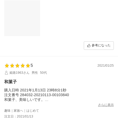
参考になった
5
2021/01/25
姫路1963さん
男性
50代
和菓子
購入日時 2021年1月13日 23時8分1秒
注文番号 284032-20210113-00103840
和菓子、美味しいです。
商品来て、食べるペースが、早かったです。この商品ともう１箱
さらに表示
買いました。半分、妹の家族に持って行かれました。もう、手元
趣味｜家族へ｜はじめて
に残りの和菓子ありません。
注文日：2021/01/13