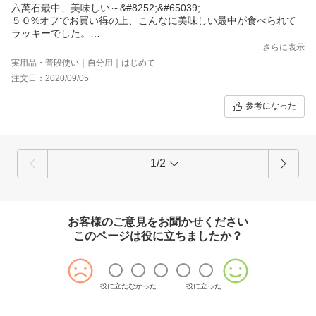
六萬石最中、美味しい～&#8252;&#65039;
５０%オフでお買い得の上、こんなに美味しい最中が食べられて
ラッキーでした。
餡が、やさしい～甘味も丁度良く最高の味で感激しました。
さらに表示
また注文したいと思ってます。
実用品・普段使い｜自分用｜はじめて
注文日：2020/09/05
参考になった
1/2
お客様のご意見をお聞かせください
このページは役に立ちましたか？
役に立たなかった
役に立った