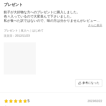
プレゼント
餡子が大好物な方へのプレゼントに購入しました。
色々入っているので大変喜んで下さいました。
私が食べた訳ではないので、味の方は分かりませんがレビューも
良かったので期待しています。
さらに表示
注文した当日に配送して下さったので、翌日には届きました。
プレゼント｜友人へ｜はじめて
大変好印象です。
注文日：2012/11/23
また機会があったら利用させて頂きたいと思います。
参考になった
5
2023/02/22