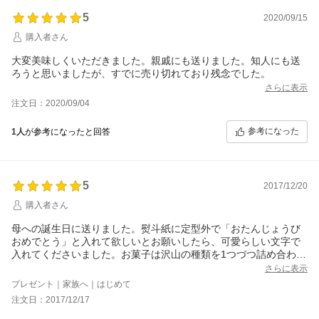
5
2020/09/15
購入者さん
大変美味しくいただきました。親戚にも送りました。知人にも送
ろうと思いましたが、すでに売り切れており残念でした。
さらに表示
注文日：2020/09/04
参考になった
1人
が参考になったと回答
5
2017/12/20
購入者さん
母への誕生日に送りました。熨斗紙に定型外で「おたんじょうび
おめでとう」と入れて欲しいとお願いしたら、可愛らしい文字で
入れてくださいました。お菓子は沢山の種類を1つづつ詰め合わさ
っており、食の細い母も毎日一種類づつ楽しんだようです。心の
さらに表示
こもった詰め合わせや包装、ありがとうございました。
プレゼント｜家族へ｜はじめて
注文日：2017/12/17