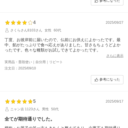
参考になった
4
2025/09/27
さくらさん8103さん
女性
60代
丁度、お彼岸前に届いたので、仏前にお供えによかったです。最
中、餡がたっぷりで食べ応えがありました。甘さもちょうどよか
ったです。色々な種類がお試しできてよかったです。
さらに表示
実用品・普段使い｜自分用｜リピート
注文日：2025/09/10
参考になった
5
2025/09/17
ニャン吉 1123さん
男性
50代
全てが期待通りでした。
梱包・お菓子の並べ方もきちんと整えてあり、六萬石も期待通り