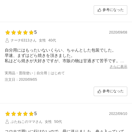
こっちの方は、数は、少ないですが、色々な和菓子が、入ってま
した。また、買いたいです。お得な企画をお願いします。
参考になった
お店加古川なので、姫路から近いかな。
5
2020/09/08
ナーナ6313さん
女性
40代
自分用にはもったいないくらい、ちゃんとした包装でした。
早速、まずはどら焼きを頂きました。
私はどら焼きが大好きですが、市販の物は甘過ぎて苦手です。
こちらのどら焼きは皮がベタベタしてなくて甘過ぎず、何よりあ
さらに表示
んこも美味しいです。
実用品・普段使い｜自分用｜はじめて
甘過ぎず、ぎっしりとあんこが詰まっていて、水っぽいあんこで
注文日：2020/09/05
はなく、しっかりとあずきを感じられます。
他も楽しみです。
参考になった
ちょっとしたプレゼントにも良いと思いました。
セールでお安く購入出来、満足です。
5
2022/09/10
ぶたねこのママさん
女性
50代
コロナで買いに行けないので、母に送りました。色々入っていて