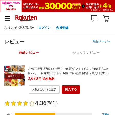
ようこそ 楽天市場へ
ログイン
会員登録
レビュー
商品ページへ
商品レビュー
ショップレビュー
六萬石 翌日配達 お中元 2026 夏ギフト お試し 和菓子 詰め
合わせ 『自家用セット』 6種 ご自宅用 個包装 饅頭 誕生日
お供え お菓子 美味 最中 どら焼き もなか 栗 手土産 お茶請け
2,680
円
送料無料
高級 ギフト お取り寄せ【宅急便コンパクト】
お気に入りに追加
購入する
4.36
(58件)
5
30件