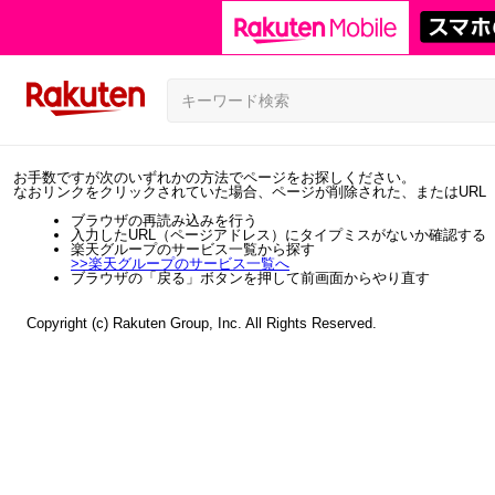
お手数ですが次のいずれかの方法でページをお探しください。
なおリンクをクリックされていた場合、ページが削除された、またはURL
ブラウザの再読み込みを行う
入力したURL（ページアドレス）にタイプミスがないか確認する
楽天グループのサービス一覧から探す
>>
楽天グループのサービス一覧へ
ブラウザの「戻る」ボタンを押して前画面からやり直す
Copyright (c) Rakuten Group, Inc. All Rights Reserved.