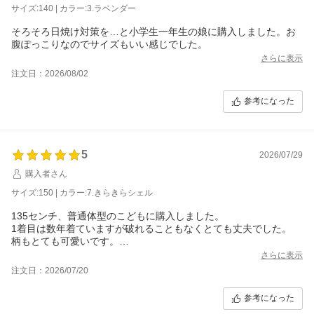
サイズ:140 | カラー:3.ラベンダー
そろそろ日焼け対策を…と小学生一年生の娘に購入しました。お
腹ぽっこりなのでサイズもいい感じでした。
さらに表示
注文日：2026/08/02
参考になった
5
2026/07/29
購入者さん
サイズ:150 | カラー:7.きらきらシェル
135センチ、普通体型のこどもに購入しました。
1着目は数年着ていますが破れることもなくとても丈夫でした。
柄もとても可愛いです。
子供の成長に合わせて2着目を購入しました。
さらに表示
少し丈は長いですが、足首も焼けないので全く問題ありません！
注文日：2026/07/20
参考になった