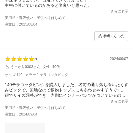
中中に付いているのがあると尚良いと思った。
さらに表示
実用品・普段使い｜子供へ｜はじめて
注文日：2025/08/04
参考になった
5
2024/09/07
うっかり0303さん
女性
40代
サイズ:140 | カラー:1.テラコッタピンク
140テラコッタピンクを購入しました。名前の通り落ち着いたくす
みピンクで、無地なので柄物トップスにもあわせやすそうです。
紐でサイズ調整ができ、内側にインナーパンツがついているので
透けや浮きを気にすることなく1枚ですっきり着られてよいです。
さらに表示
2024/9/7のブログで写真付きで紹介しています。
実用品・普段使い｜子供へ｜はじめて
注文日：2024/09/04