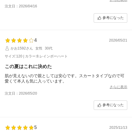
レビューを参考に、普段のボトムス120cmを着ている娘（110.2c
注文日：2026/04/16
m21.3kg)に130cmを購入！
参考になった
少し大きめですが、ずり落ちてくる事もないですし、レギンスも
ピタッとしているので折らなくても問題ありませんでした。
普段着でも着れそうな位可愛くて娘もすごく気に入りました。
4
2026/05/21
かお1592さん
女性
30代
サイズ:120 | カラー:8.レインボーハート
この夏はこれに決めた
肌が見えないので親としては安心です。スカートタイプなので可
愛くて本人も気に入っています。
さらに表示
注文日：2026/05/20
参考になった
5
2025/11/13