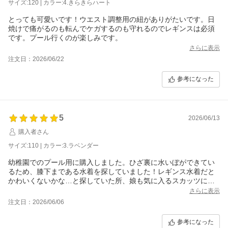
サイズ:120 | カラー:4.きらきらハート
とっても可愛いです！ウエスト調整用の紐がありがたいです。日
焼けで痛がるのも転んでケガするのも守れるのでレギンスは必須
です。プール行くのが楽しみです。
さらに表示
注文日：2026/06/22
参考になった
5
2026/06/13
購入者さん
サイズ:110 | カラー:3.ラベンダー
幼稚園でのプール用に購入しました。ひざ裏に水いぼができてい
るため、膝下まである水着を探していました！レギンス水着だと
かわいくないかな…と探していた所、娘も気に入るスカッツに出
さらに表示
注文日：2026/06/06
参考になった