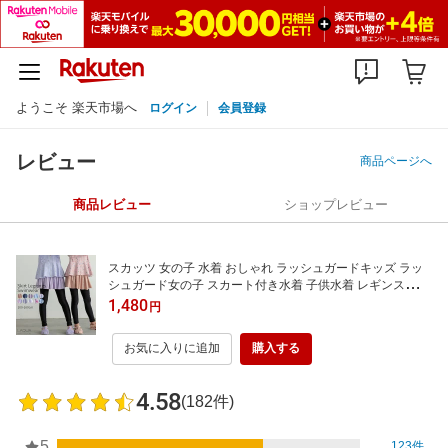
ようこそ 楽天市場へ
ログイン
会員登録
レビュー
商品ページへ
商品レビュー
ショップレビュー
スカッツ 女の子 水着 おしゃれ ラッシュガードキッズ ラッ
シュガード女の子 スカート付き水着 子供水着 レギンスキッ
ズ 体型カバー UVカット 紫外線対策 100 110 120 130 140 1
1,480
円
50 160 サイズ
お気に入りに追加
購入する
4.58
(182件)
5
123件