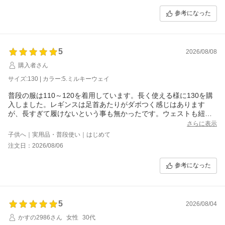
参考になった
5
2026/08/08
購入者さん
サイズ:130 | カラー:5.ミルキーウェイ
普段の服は110～120を着用しています。長く使える様に130を購
入しました。レギンスは足首あたりがダボつく感じはあります
が、長すぎて履けないという事も無かったです。ウェストも紐で
結べるので、調整できます。柄も可愛くて、ふんわりしたスカー
さらに表示
トなので、とても可愛いです。
子供へ｜実用品・普段使い｜はじめて
注文日：2026/08/06
参考になった
5
2026/08/04
かすの2986さん
女性
30代