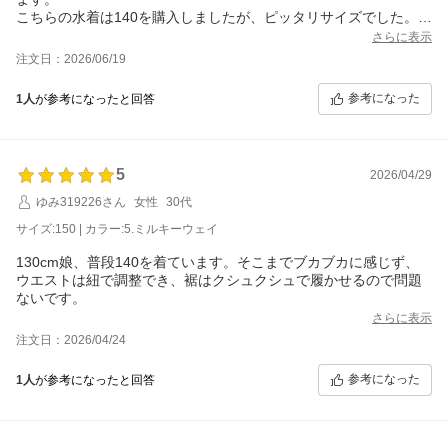
こちらの水着は140を購入しましたが、ピッタリサイズでした。来
年も使うことを考えたら、ワンサイズ上でも良かったのかな？と
さらに表示
も思いますが、ワンサイズ上だと足元に余りが出そうです。ギリ
注文日：2026/06/19
ギリ来年も着られそうな気はします。
水着の下には、水着インナー用の下着を着せました。インナーは
参考になった
1人
が参考になったと回答
履いた方が良さそうです。
5
2026/04/29
ゆみ319226さん
女性
30代
サイズ:150 | カラー:5.ミルキーウェイ
130cm娘、普段140を着ています。そこまでブカブカに感じず、
ウエストは紐で調整でき、裾はクシュクシュで履かせるので問題
ないです。
さらに表示
注文日：2026/04/24
参考になった
1人
が参考になったと回答