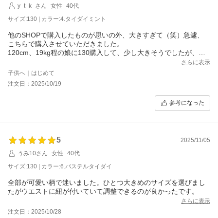
y_t_k_さん
女性
40代
サイズ:130 | カラー:4.タイダイミント
他のSHOPで購入したものが思いの外、大きすぎて（笑）急遽、
こちらで購入させていただきました。
120cm、19kg程の娘に130購入して、少し大きそうでしたが、ウ
エストの紐もしっかりと結ぶ事ができ、問題なかったです！来年
さらに表示
も使えそうです◎
子供へ｜はじめて
ラッシュガードも購入し、旅行数日前に注文しましたが、ちゃん
注文日：2025/10/19
と間に合いました！
ありがとうございました。
参考になった
5
2025/11/05
うみ10さん
女性
40代
サイズ:130 | カラー:6.パステルタイダイ
全部が可愛い柄で迷いました。ひとつ大きめのサイズを選びまし
たがウエストに紐が付いていて調整できるのが良かったです。
さらに表示
注文日：2025/10/28