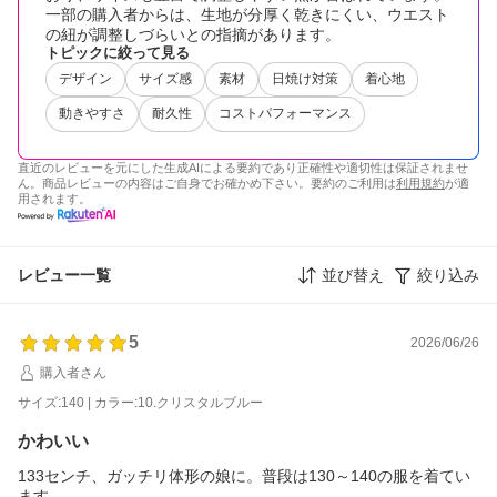
一部の購入者からは、生地が分厚く乾きにくい、ウエスト
の紐が調整しづらいとの指摘があります。
トピックに絞って見る
デザイン
サイズ感
素材
日焼け対策
着心地
動きやすさ
耐久性
コストパフォーマンス
直近のレビューを元にした生成AIによる要約であり正確性や適切性は保証されませ
ん。商品レビューの内容はご自身でお確かめ下さい。要約のご利用は
利用規約
が適
用されます。
レビュー一覧
並び替え
絞り込み
5
2026/06/26
購入者さん
サイズ:140 | カラー:10.クリスタルブルー
かわいい
133センチ、ガッチリ体形の娘に。普段は130～140の服を着てい
ます。