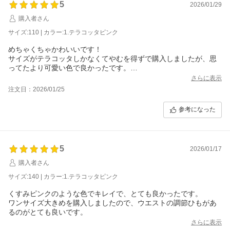
5
2026/01/29
購入者さん
サイズ:110 | カラー:1.テラコッタピンク
めちゃくちゃかわいいです！
サイズがテラコッタしかなくてやむを得ずで購入しましたが、思
ってたより可愛い色で良かったです。
普段100の服を着てる娘に110を購入しました。
さらに表示
おっきすぎないか心配でしたが、紐で縛れば大丈夫そうでした！
注文日：2026/01/25
参考になった
5
2026/01/17
購入者さん
サイズ:140 | カラー:1.テラコッタピンク
くすみピンクのような色でキレイで、とても良かったです。
ワンサイズ大きめを購入しましたので、ウエストの調節ひもがあ
るのがとても良いです。
さらに表示