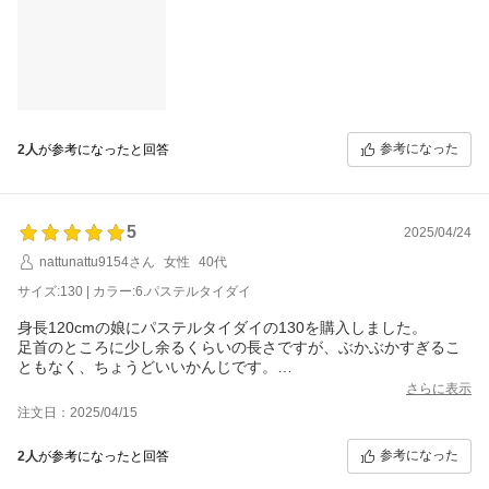
参考になった
2人
が参考になったと回答
5
2025/04/24
nattunattu9154さん
女性
40代
サイズ:130 | カラー:6.パステルタイダイ
身長120cmの娘にパステルタイダイの130を購入しました。
足首のところに少し余るくらいの長さですが、ぶかぶかすぎるこ
ともなく、ちょうどいいかんじです。
同じ色柄の、上のラッシュガードも購入しましたが、そちらは140
さらに表示
にしました。
注文日：2025/04/15
スカートの部分がすっぽり隠れるくらいの流さだったので、130で
もよかったかなと思っています。
参考になった
2人
が参考になったと回答