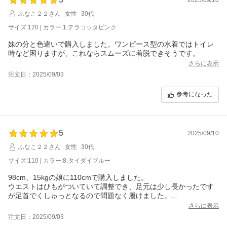
ふなこ２２さん
女性
30代
サイズ:120 | カラー:1.テラコッタピンク
妹の分と色違いで購入しました。ワンピース型の水着ではトイレ
時など困りますが、これならスムーズに着脱できそうです。
さらに表示
注文日：2025/09/03
参考になった
5
2025/09/10
ふなこ２２さん
女性
30代
サイズ:110 | カラー:8.タイダイブルー
98cm、15kgの娘に110cmで購入しました。
ウエストはひもがついていて調整でき、足元は少し長かったです
が足首でくしゅっとなるので問題なく履けました。
海水浴やプールのシーズンは終わりましたが、磯遊びなどで着る
さらに表示
予定です。来年も使えそうでよかったです。
注文日：2025/09/03