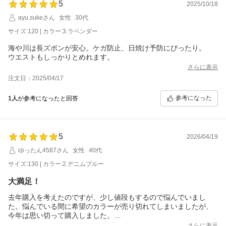
5
2025/10/18
ayu.sukeさん
女性
30代
サイズ:120 | カラー:3.ラベンダー
海や川は長ズボンが安心。ケガ防止、日焼け予防にぴったり。
ウエストもしっかりとめれます。
さらに表示
注文日：2025/04/17
参考になった
1人
が参考になったと回答
5
2026/04/19
ゆったん4587さん
女性
40代
サイズ:130 | カラー:2.デニムブルー
大満足！
去年購入を考えたのですが、少し値段もするので悩んでいまし
た。悩んでいる間に希望のカラーが売り切れてしまいましたが、
今年は思い切って購入しました。
さらに表示