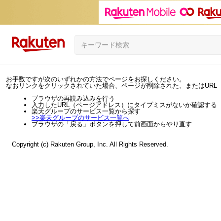
お手数ですが次のいずれかの方法でページをお探しください。
なおリンクをクリックされていた場合、ページが削除された、またはURL
ブラウザの再読み込みを行う
入力したURL（ページアドレス）にタイプミスがないか確認する
楽天グループのサービス一覧から探す
>>
楽天グループのサービス一覧へ
ブラウザの「戻る」ボタンを押して前画面からやり直す
Copyright (c) Rakuten Group, Inc. All Rights Reserved.