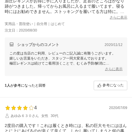
加圧レギンスがお得に手に入りましたが、足首のところはかなり
跡がつきました。帰ってからお風呂に入るまで履いてます。寝る
時にはお勧めできません。ストッキングを履いてる方は特に。あ
と膝裏が痛くなります。なぜかは分かりません。
さらに表示
細身の方にお勧めします。
実用品・普段使い｜自分用｜はじめて
注文日：2020/08/30
ショップからのコメント
2020/11/12
この度は当店のご利用、レビューのご記入誠に有難うございます。
嬉しいお言葉をいただき、スタッフ一同大変喜んでおります。
極圧レギンスは続けてご着用頂くことで、むくみ予防/解消に
より一層効果を実感いただける商品となっております。
さらに表示
今後ともお客様のご期待に添えるよう商品向上、店舗運営に励んでまい
ります。
参考になった
1人
が参考になったと回答
4
2020/07/09
あゆみ６３０さん
女性
30代
2度目の購入です！これは履くとき時には、私の巨大モモにはほん
とに上にあげるのが辛くて辛くて…しかし履いてしまうと何の事