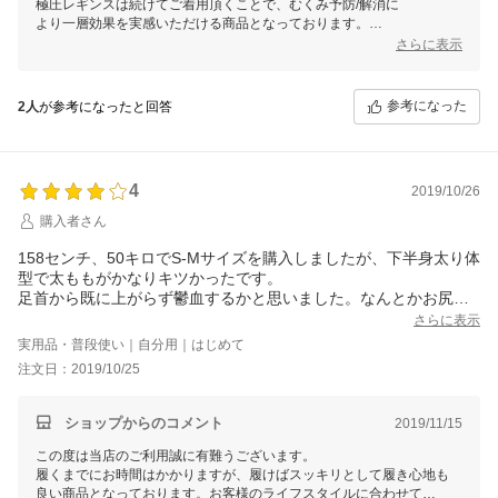
極圧レギンスは続けてご着用頂くことで、むくみ予防/解消に
我が家は正座生活なのですが、これを履いている日は膝裏が圧迫
より一層効果を実感いただける商品となっております。
されて正座を長時間は出来ません。
さらに表示
不満？ばかりのようなレビューですが、おおむね満足です。
今後ともお客様のご期待に添えるよう商品向上、店舗運営に励んでまい
ります。
参考になった
2人
が参考になったと回答
4
2019/10/26
購入者さん
158センチ、50キロでS-Mサイズを購入しましたが、下半身太り体
型で太ももがかなりキツかったです。
足首から既に上がらず鬱血するかと思いました。なんとかお尻ま
で上げましたが、途中で布がたごまってしまい、その部分が食い
さらに表示
込んで痛い‥上手に履くまで時間がかかりそうです。
実用品・普段使い｜自分用｜はじめて
ただ履いた瞬間から足がスッキリして気持ちいい！以前購入した
注文日：2019/10/25
ものはお腹部分が食い込んで吐きそうでしたが、それもなく！ト
イレくらいならまあまあ簡単に着脱できるのもよかったです。
夜寝るときに使えるようなもう少しゆるいものも別で欲しくなり
ショップからのコメント
2019/11/15
ました。
この度は当店のご利用誠に有難うございます。
履くまでにお時間はかかりますが、履けばスッキリとして履き心地も
良い商品となっております。お客様のライフスタイルに合わせて