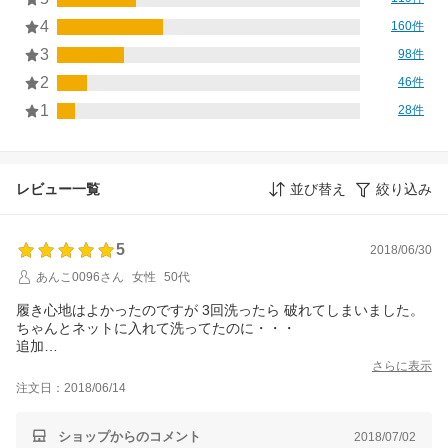
4
160件
3
98件
2
46件
1
28件
レビュー一覧
並び替え
絞り込み
5
2018/06/30
あんこ0096さん
女性
50代
履き心地はよかったのですが 3回洗ったら 破れてしまいました。
ちゃんとネットに入れて洗ってたのに・・・
追加
３回ほど洗ったら破れてしまったと レビューに書いただけなのに
さらに表示
お店の方から 新しいものを送っていただきました。 ちゃんとレビ
注文日：2018/06/14
ューなどもチェックしてくださってるんだなと感心すると共に 誠
意を感じました。次回購入もこちらにしようと思います。
ショップからのコメント
2018/07/02