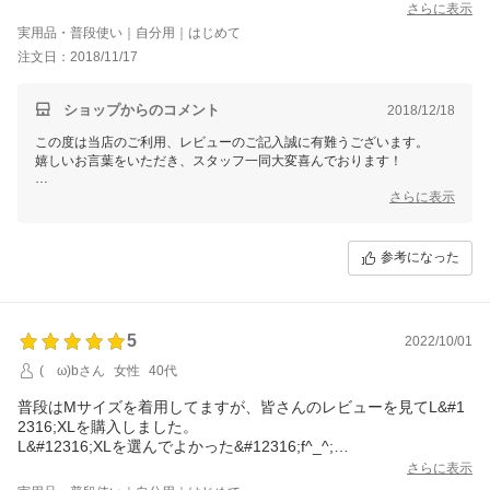
さになりました。おなか周りの締め付け感はなく、初回着用に４
さらに表示
分を要しましたが丁寧にはくともう少し早くなりそう。
実用品・普段使い｜自分用｜はじめて
これまで夕方むくみを感じていましたが全く感じず、むしろ１日
注文日：2018/11/17
中動きやすい。これまで仕事の時冬季は極暖や裏起毛のものを使
用していましたが、こちらの商品のほうがフィット感がよく暖か
さも得られる割にムレがなく生地が厚すぎないので１年を通して
ショップからのコメント
2018/12/18
使用出来そうです。万が一のため３枚セットを購入しましたが無
この度は当店のご利用、レビューのご記入誠に有難うございます。
理に引っ張らず丁寧にはいたら破れないで使い続けられると思い
嬉しいお言葉をいただき、スタッフ一同大変喜んでおります！
ます。洗い替えも含め３枚セットがお得で購入してよかったと思
いました。
当商品は従来の「ただキツイだけ」の着圧レギンスではなく、長時間で
さらに表示
も苦しくならない履き心地を追求した作りとなっております。
そのため、朝から夜までのお出かけやお仕事中にもお役に立てるかと存
参考になった
じます。
今後ともお客様のにご満足いただけるような商品企画、店舗運営に励ん
でまいります。
またのご利用を心よりお待ちしております。
5
2022/10/01
(ゝω)bさん
女性
40代
普段はMサイズを着用してますが、皆さんのレビューを見てL&#1
2316;XLを購入しました。
L&#12316;XLを選んでよかった&#12316;f^_^;
S&#12316;Mだったら履けなかったです。
さらに表示
履くのはなかなか大変だけど、履いてしまえば苦しいとかはない