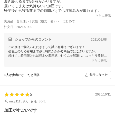
履き終わるまで5分程かかりますが、
履いてしまえば気持ちいい加圧です。
帰宅後から寝る前までの時間だけでも浮腫みみが取れます。
さらに表示
実用品・普段使い｜女性（彼女、妻）へ｜はじめて
注文日：2021/01/30
ショップからのコメント
2021/02/08
この度はご購入いただきまして誠に有難うございます！
強着圧のため着用まで少し時間がかかる商品ではございますが、
続けてご着用頂ければ程よい着圧感でむくみを解消し、スッキリ美脚へ
と導きます！
さらに表示
引き続きご愛用いただけましたら幸いです。またのご利用お待ち申し上
げております。
参考になった
1人
が参考になったと回答
5
2020/10/11
may.1115さん
女性
30代
加圧がすごいです