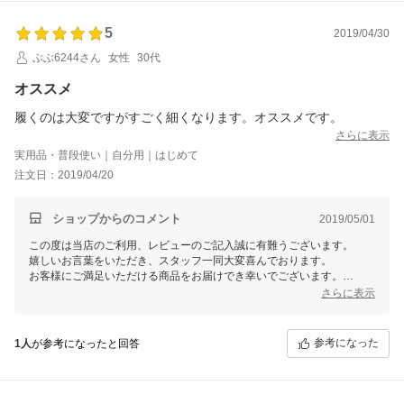
5
2019/04/30
ぶぶ6244さん
女性
30代
オススメ
履くのは大変ですがすごく細くなります。オススメです。
さらに表示
実用品・普段使い｜自分用｜はじめて
注文日：2019/04/20
ショップからのコメント
2019/05/01
この度は当店のご利用、レビューのご記入誠に有難うございます。
嬉しいお言葉をいただき、スタッフ一同大変喜んでおります。
お客様にご満足いただける商品をお届けでき幸いでございます。
さらに表示
今後ともお客様のご期待に添えるよう、店舗運営に励んでまいります。
またのご利用を心よりお待ち申し上げております。
参考になった
1人
が参考になったと回答