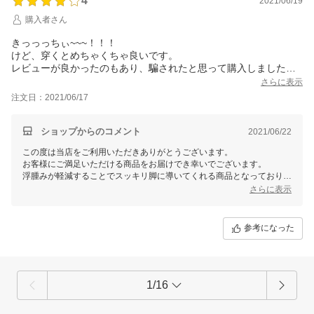
4
お尻はまるで鍛えたようにぷりっと丸く収まりびっくりです。ジ
2021/06/19
ーンズの後ろ姿を見た主人が「別人のケツだよ」
購入者さん
これはすごいです、
さっそく追加で購入です。
きっっっちぃ~~~！！！
もし可能ならもう少し小さいサイズも作ってください、
けど、穿くとめちゃくちゃ良いです。
履いて慣れてしまうとちょっと物足りなく感じてます（すみませ
レビューが良かったのもあり、騙されたと思って購入しました
ん）
が、今までの中で1番良いです。
さらに表示
寝るときも苦しくないので疲れた夜は使えます。
高いお金出して買ってた過去が馬鹿みたい。
注文日：2021/06/17
履き切ったあとに中に手を入れて、自分の理想の形に整えるのお
167cm49kg普段のタイツM~L。
ススメです。
S~Mを購入しましたが多分ジャストだと思います。
丈は、伸縮性がかなり良いので全く心配ないです。
ショップからのコメント
2021/06/22
足の痛みが軽減される事を願って…良かったらもう1枚買う予定で
この度は当店をご利用いただきありがとうございます。
す。
お客様にご満足いただける商品をお届けでき幸いでございます。
ちなみに穿く前と穿いた後では明らかに細くなります。メジャー
浮腫みが軽減することでスッキリ脚に導いてくれる商品となっておりま
が無いので数字は分かりませんが、いつも穿いてるヨガパンツに
す。
さらに表示
余裕の証のたるみが出来ました。
ヒップ部分について今後社内でも改良の検討させていただきます。
お尻と足の付け根の形が変形するので、ハーパンに合わせるのが
引き続きご愛用頂けますと幸いです。
良いかなぁ
またのご利用を心よりお待ちしております。
参考になった
そこの部分、改善して貰えたら嬉しいです！
担当 北村
1/16