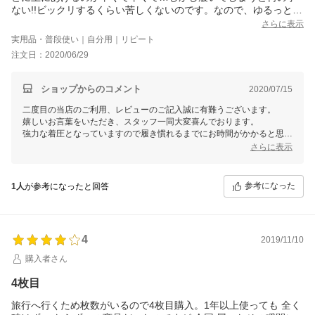
ない!!ビックリするくらい苦しくないのです。なので、ゆるっとパ
ンツでのお出かけやロング丈のワンピなどの中に日中もはいてま
さらに表示
す!!
実用品・普段使い｜自分用｜リピート
注文日：2020/06/29
ショップからのコメント
2020/07/15
二度目の当店のご利用、レビューのご記入誠に有難うございます。
嬉しいお言葉をいただき、スタッフ一同大変喜んでおります。
強力な着圧となっていますので履き慣れるまでにお時間がかかると思い
ますが、
さらに表示
毎日履き続けて頂くことで脚のむくみに限らず、ヒップアップやお腹ま
わり・太ももの引き締めにも効果的です。
今後ともお客様のご期待に添えるよう商品向上、店舗運営に励んでまい
参考になった
1人
が参考になったと回答
ります。
4
2019/11/10
購入者さん
4枚目
旅行へ行くため枚数がいるので4枚目購入。1年以上使っても 全く