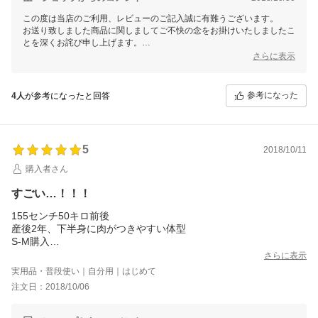
破れたのが残念でしたがサイズ変えてリピート予定です！
この度は当店のご利用、レビューのご記入誠に有難うございます。
＊追記＊
お送り致しました商品に関しましてご不快の念をお掛けいたしましたこ
レビュー後に届きました。
とを深くお詫び申し上げます。
頼んでないのに何故だろう？？と思ったら破れたものの代替品と
当店からの対応につきましてはメールにてご連絡させていただきたく存
さらに表示
のこと。
じます。
1つ1つレビュー確認して下さってるんだなと感動しました。
お客様からいただいた貴重なご意見を今後の店舗運営向上のためスタッ
それだけでも驚きなのに、S-Ｍサイズを送って下さいました！！
フ一同共有させていただきます。
参考になった
サイズ変えてリピートします！とのレビューを見て下さったのだ
4人
が参考になったと回答
今後とも何卒宜しくお願い申し上げます。
なあと細やかな対応に本当に感激しました…！！
S-Ｍサイズ履いてみたら丈がピッタリ！
お腹もすっぽりと隠れて私には丁度良いサイズでした。
履くのはL-LLより時間はかかり、大変でしたが下がってくること
5
2018/10/11
もなく、圧が気持ちいい！
購入者さん
何より、人生初めての太ももに隙間が出来ました！！(涙)
おしりに肉が溜まって、見苦しい感じにはなりました。
すごい…！！！
ですがスカートを履いたりおしり周りが見えない服を着れば問題
ないかなと。
155センチ50キロ前後
絶対S-Ｍでリピートしますのでその際はどうぞよろしくお願い致
産後2年、下半身に肉がつきやすい体型
します！
S-M購入
知人にもオススメしたい商品、ショップ様でした♪
レビューにあるように
さらに表示
履くのにめっちゃ時間かかります笑
実用品・普段使い｜自分用｜はじめて
でも履いた瞬間脚が細くなってビックリしました！！！
注文日：2018/10/06
太ももにこんなに隙間見たの久しぶりです！
それなのに苦しくなく気持ちいい着圧感です！
暖かいし冬に向けて購入して正解でした！！