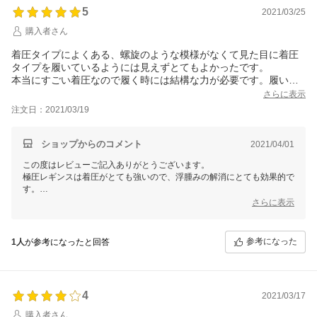
5
2021/03/25
購入者さん
着圧タイプによくある、螺旋のような模様がなくて見た目に着圧
タイプを履いているようには見えずとてもよかったです。
本当にすごい着圧なので履く時には結構な力が必要です。履いた
感じはキュッとしまった感じで気持ちがいいですが、苦しい感じ
さらに表示
はしません。
注文日：2021/03/19
ショップからのコメント
2021/04/01
この度はレビューご記入ありがとうございます。
極圧レギンスは着圧がとても強いので、浮腫みの解消にとても効果的で
す。
生地もしっかりしているので、長きにわたってご愛用いただけますと幸
さらに表示
いです。
機会がございましたらまたのご利用心よりお待ち申し上げます。
参考になった
1人
が参考になったと回答
4
2021/03/17
購入者さん