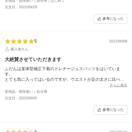
実用品・普段使い｜自分用｜はじめて
です。
注文日：2022/09/29
これで足のむくみなくなればいいなぁ&#12316;
足細くなってS&#12316;Mを買えたらいいなぁ&#12316;
参考になった
5
2022/06/08
購入者さん
大絶賛させていただきます
ふだんは某体型補正下着のドレナージュスパッツをはいていま
す。
とても気に入ってはいるのですが、ウエストが足の太さに比べて
大きいと言われ、足の付け根から下はガバガバ（笑）ちなみにサ
さらに表示
イズはそのブランドの70サイズ。
実用品・普段使い｜自分用
こちらの口コミをじっくり読ませていただいてS;Mサイズを選択
注文日：2022/06/05
しました。
たしかに最初履くときは少しきつく感じますが図の通りゆっくり
参考になった
持ち上げて履き切ったあと、内ももを後ろへ、お尻のオニクは上
に持ち上げてピシリと押さえるとあらすてき！
足全体がきりっと引き締まるのにちっとも苦しくなく、太ももに
は今まで見たことのない隙間が出現。