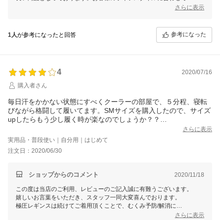
ご利用いただけましたら幸いです。
さらに表示
またのご利用、心からお待ちしております。
参考になった
1人
が参考になったと回答
4
2020/07/16
購入者さん
毎日汗をかかない状態にすべくクーラーの部屋で、５分程、寝転
びながら格闘して履いてます。SMサイズを購入したので、サイズ
upしたらもう少し履く時が楽なのでしょうか？？
でも、こういった加圧や極圧の商品は履きにくい事は了承の上購
さらに表示
入しているので、次回購入時にLも試してみようかなー程度の気持
実用品・普段使い｜自分用｜はじめて
ちです。
注文日：2020/06/30
トイレは確かに億劫になります。溢れ出たお肉達をもとの位置に
もどすのに苦労します(笑)
でも、履いているとほっそり見えるし、履いてしまえば楽だし、
ショップからのコメント
2020/11/18
このジメジメ暑い季節、履いている方がズボンが足にまとわりつ
この度は当店のご利用、レビューのご記入誠に有難うございます。
くことなくベタベタしないのでストレスフリーです。
嬉しいお言葉をいただき、スタッフ一同大変喜んでおります。
肌も痒くならずに済んだので、破れたり薄くなってきたらリピし
極圧レギンスは続けてご着用頂くことで、むくみ予防/解消に
ようと思います。
より一層効果を実感いただける商品となっております。
さらに表示