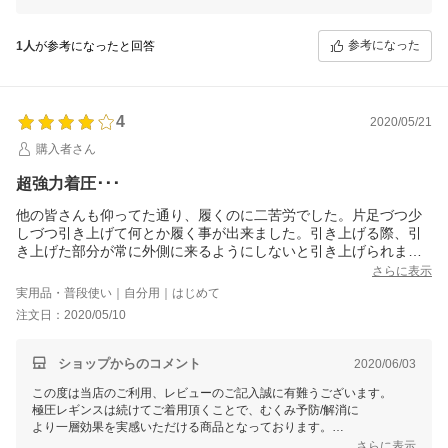
今後ともお客様のご期待に添えるよう商品向上、店舗運営に励んでまい
ります。
参考になった
1人
が参考になったと回答
4
2020/05/21
購入者さん
超強力着圧･･･
他の皆さんも仰ってた通り、履くのに二苦労でした。片足づつ少
しづつ引き上げて何とか履く事が出来ました。引き上げる際、引
き上げた部分が常に外側に来るようにしないと引き上げられませ
ん。ｲﾒｰｼﾞが描きずらいですが超-着圧なので内側に巻き込むと引
さらに表示
き上げられません。履き切ったときはホッとしました。10分くら
実用品・普段使い｜自分用｜はじめて
いかかったかな。履いてしまうとこれまた他のﾚﾋﾞｭｰ通り、圧が気
注文日：2020/05/10
持ちいいくらいで歩く時足取りが何となく軽くなったような気が
しました。ただ切り替え部分の圧が変わっているようで、なんか
ちょっと変ですが見えるところではないので気にしなければOKで
ショップからのコメント
2020/06/03
しょう。ｶﾗﾊﾞﾘがあると更に良いかも。
この度は当店のご利用、レビューのご記入誠に有難うございます。
極圧レギンスは続けてご着用頂くことで、むくみ予防/解消に
より一層効果を実感いただける商品となっております。
さらに表示