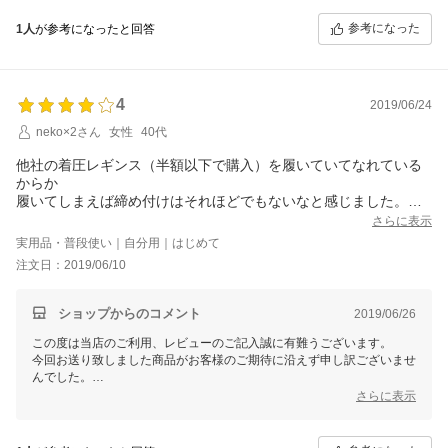
今後ともお客様のご期待に添えるよう、店舗運営に励んでまいります。
またのご利用を心よりお待ち申し上げております。
参考になった
1人
が参考になったと回答
4
2019/06/24
neko×2さん
女性
40代
他社の着圧レギンス（半額以下で購入）を履いていてなれている
からか
履いてしまえば締め付けはそれほどでもないなと感じました。
腿の部分はかなり伸びているはずなのに、透け感はありません。
さらに表示
他社のは、温感レギンスでもあるためまだこちらの方が涼しいで
実用品・普段使い｜自分用｜はじめて
す。
注文日：2019/06/10
でも真夏には厳しい気がします。
もう少し涼しく履けるタイプを作っていただけたら嬉しいです。
ショップからのコメント
2019/06/26
この度は当店のご利用、レビューのご記入誠に有難うございます。
今回お送り致しました商品がお客様のご期待に沿えず申し訳ございませ
んでした。
お客様から頂いた貴重なご意見を参考に、今後の販売に努めてまいりま
さらに表示
す。
今後ともお客様のご期待に添えるよう、店舗運営に励んでまいります。