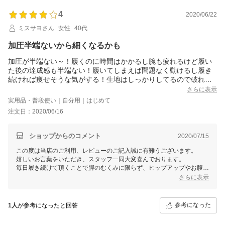
4
2020/06/22
ミスサヨさん
女性
40代
加圧半端ないから細くなるかも
加圧が半端ない～！履くのに時間はかかるし腕も疲れるけど履い
た後の達成感も半端ない！履いてしまえば問題なく動けるし履き
続ければ痩せそうな気がする！生地はしっかりしてるので破れる
心配はなさそうで良かったです！他の有名な加圧レギンスも買っ
さらに表示
たが少し圧力感に乏しい感じがするし生地も気をつけないと破れ
実用品・普段使い｜自分用｜はじめて
そうで怖いし毛玉もできてしまったけれどこのレギンスはその心
注文日：2020/06/16
配は無さそう。でもホントに履くのは大変！なので星１つ減らし
ました。
ショップからのコメント
2020/07/15
この度は当店のご利用、レビューのご記入誠に有難うございます。
嬉しいお言葉をいただき、スタッフ一同大変喜んでおります。
毎日履き続けて頂くことで脚のむくみに限らず、ヒップアップやお腹ま
わり・太ももの引き締めにも効果的です。
さらに表示
今後ともお客様のご期待に添えるよう商品向上、店舗運営に励んでまい
ります。
参考になった
1人
が参考になったと回答