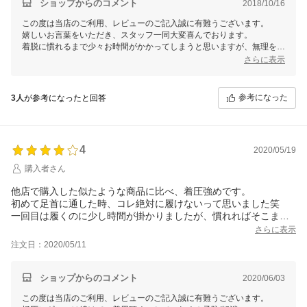
ショップからのコメント
2018/10/16
この度は当店のご利用、レビューのご記入誠に有難うございます。
嬉しいお言葉をいただき、スタッフ一同大変喜んでおります。
着脱に慣れるまで少々お時間がかかってしまうと思いますが、無理をせ
ず履き続けて頂けると嬉しく思います。
さらに表示
苦しくない着圧感とも言っていただき幸いでございます。
今後ともお客様のご期待に添えるよう、店舗運営に励んでまいります。
またのご利用を心よりお待ち申し上げております。
参考になった
3人
が参考になったと回答
4
2020/05/19
購入者さん
他店で購入した似たような商品に比べ、着圧強めです。
初めて足首に通した時、コレ絶対に履けないって思いました笑
一回目は履くのに少し時間が掛かりましたが、慣れればそこまで
掛かりません。
さらに表示
そして履いてしまえば苦しい感じはありません。
注文日：2020/05/11
他の方のレビューにもある通り、お尻と太ももの境目の段差が気
になるというか、見てて笑えてきます笑
上に履くボトムスにも影響が出そうなので、結局お尻の隠れるト
ショップからのコメント
2020/06/03
ップスしか着られません。
この度は当店のご利用、レビューのご記入誠に有難うございます。
生地も厚めなので、これからの季節は厳しいかと思います。