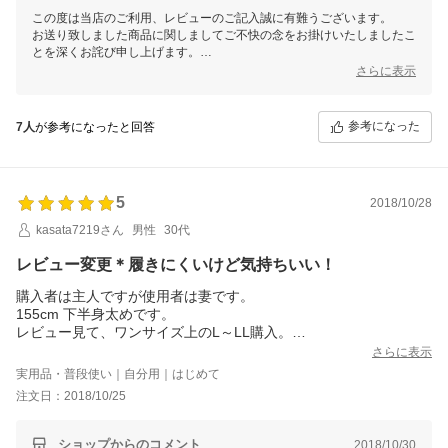
この度は当店のご利用、レビューのご記入誠に有難うございます。
お送り致しました商品に関しましてご不快の念をお掛けいたしましたこ
とを深くお詫び申し上げます。
当店からの対応につきましてはメールにてご連絡させていただきたく存
さらに表示
じます。
お客様からいただいた貴重なご意見を今後の店舗運営向上のためスタッ
フ一同共有させていただきます。
参考になった
7人
が参考になったと回答
今後とも何卒宜しくお願い申し上げます。
5
2018/10/28
kasata7219さん
男性
30代
レビュー変更＊履きにくいけど気持ちいい！
購入者は主人ですが使用者は妻です。
155cm 下半身太めです。
レビュー見て、ワンサイズ上のL～LL購入。
生地が厚めなので大丈夫かと思ったけど1回履いただけで股下が破
さらに表示
れました。
実用品・普段使い｜自分用｜はじめて
運が悪かったのか、履き方が悪かったのか…(涙)
注文日：2018/10/25
サイズは大きかったようで、丈も長く、下がってきます…。
圧は程よく気持ちいいです！
Ｍ～Lがあればいいのになあ…
ショップからのコメント
2018/10/30