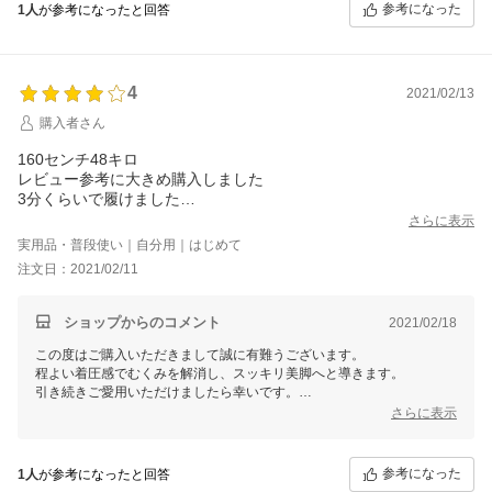
イフスタイルに合わせて履き続けていただけますと幸いでございます。
参考になった
1人
が参考になったと回答
4
2021/02/13
購入者さん
160センチ48キロ
レビュー参考に大きめ購入しました
3分くらいで履けました
加圧もしっかりあり加圧があるから太ももの贅肉が押し上げられ
さらに表示
お尻と合体&#12316;笑
実用品・普段使い｜自分用｜はじめて
確かにお尻のかたちは悪くなりますがこれだけ贅肉があるのかと
注文日：2021/02/11
思い知らされこの贅肉が少しでも減るようレギンス履いてトレー
ニングしてみます
お腹周りも加圧され食べすぎ抑制できるかも?
ショップからのコメント
2021/02/18
この度はご購入いただきまして誠に有難うございます。
程よい着圧感でむくみを解消し、スッキリ美脚へと導きます。
引き続きご愛用いただけましたら幸いです。
またのご利用お待ち申し上げております。
さらに表示
参考になった
1人
が参考になったと回答