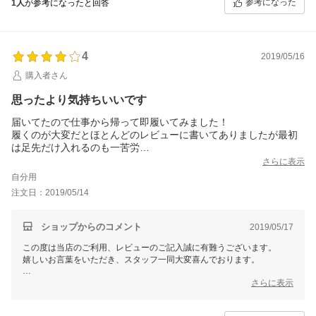
参考になった
1人
が参考になったと回答
またのご利用を心よりお待ち申し上げております。
4
2019/05/16
購入者さん
思ったより気持ちいいです
届いてたので仕事から帰って即履いてみました！
履くのが大変だとほとんどのレビューに書いてありましたが最初
は足先だけ入れるのも一苦労
商品の画像にあったように脚やせを期待して半分だけ履いてみま
さらに表示
したが細さは変わらず(´・ω・｀)
自分用
ですが以前から使ってた他社の着圧ソックスは履いていると肌に
注文日：2019/05/14
かゆみが出てきてしまうのですがこれはそんなこともなく、履き
終わるとぴったりとして気持ちいいです！
そして足の付け根とお尻の境界線合わせるのが難しいですw
ショップからのコメント
2019/05/17
これであってるのかな？
この度は当店のご利用、レビューのご記入誠に有難うございます。
破れたとのレビューもあるので履くのに気をつけつつ基本的には
嬉しいお言葉をいただき、スタッフ一同大変喜んでおります。
部屋の中で使おうかとおもいます。
あと結構着圧が強いので寝るときは血流の関係で履かない方がい
当商品は強力な着圧になっているため、履き続けていただくことによっ
さらに表示
いですかね？
ても効果が表れることもございます。
そのため、履き慣れるまで大変ではありますが無理はせずにお客様のラ