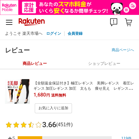
ようこそ 楽天市場へ
ログイン
会員登録
レビュー
商品ページへ
商品レビュー
ショップレビュー
【全額返金保証付き】極圧レギンス 美脚レギンス 着圧レ
ギンス 加圧レギンス 加圧 太もも 痩せ見え レギンス
美脚
1,680
円
送料無料
お気に入りに追加
3.66
(451件)
5
119件