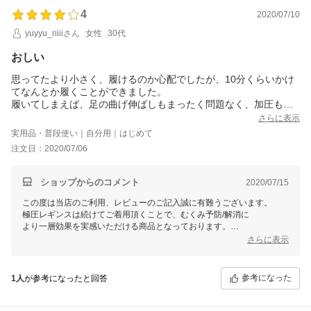
4
2020/07/10
yuyyu_riiiiさん
女性
30代
おしい
思ってたより小さく、履けるのか心配でしたが、10分くらいかけ
てなんとか履くことができました。
履いてしまえば、足の曲げ伸ばしもまったく問題なく、加圧もち
ょうどよく、ストレスなくはいていられます。
さらに表示
惜しいのは太ももの切り替えの所ですね。。
実用品・普段使い｜自分用｜はじめて
写真ではちょうどよく隠れてる為か、モデルさんが細いからか、
注文日：2020/07/06
分かりませんでしたが、加圧が弱くて、段になるのが惜しいと思
いました。。
普通体型ではありますが、スキニーを履いたらお尻の下に小さな
ショップからのコメント
2020/07/15
お尻ができてました笑
この度は当店のご利用、レビューのご記入誠に有難うございます。
極圧レギンスは続けてご着用頂くことで、むくみ予防/解消に
より一層効果を実感いただける商品となっております。
お尻の下が段になるとのご意見は他のお客様からも頂いており、只今改
さらに表示
善をいているところでございます。
今後ともお客様のご期待に添えるよう商品向上、店舗運営に励んでまい
参考になった
1人
が参考になったと回答
ります。
またのご利用を心よりお待ちしております。