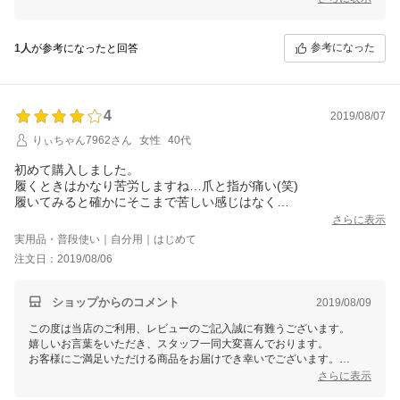
今後ともお客様のご期待に添えるよう商品向上、店舗運営に励んでまい
ります。
またのご利用を心よりお待ちしております。
参考になった
1人
が参考になったと回答
4
2019/08/07
りぃちゃん7962さん
女性
40代
初めて購入しました。
履くときはかなり苦労しますね…爪と指が痛い(笑)
履いてみると確かにそこまで苦しい感じはなく
着圧がいいです。
さらに表示
昔ほどむくみは気になりませんが、なかなか良さそう。
実用品・普段使い｜自分用｜はじめて
生地は厚みがあってしっかりしています。
注文日：2019/08/06
しばらく使用してみて良かったらリピートしようかな
また、発送が早く良かったです。
ショップからのコメント
2019/08/09
この度は当店のご利用、レビューのご記入誠に有難うございます。
嬉しいお言葉をいただき、スタッフ一同大変喜んでおります。
お客様にご満足いただける商品をお届けでき幸いでございます。
当商品はむくみ解消やお腹周りの引き締めにイチ押しの商品となってお
さらに表示
ります！