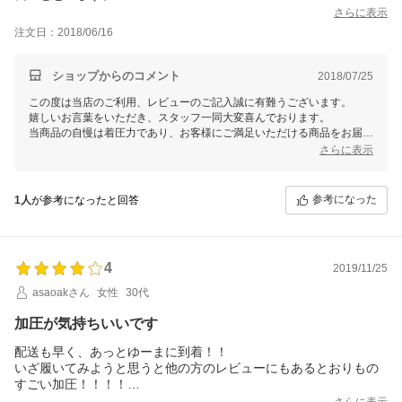
さらに表示
注文日：2018/06/16
ショップからのコメント
2018/07/25
この度は当店のご利用、レビューのご記入誠に有難うございます。
嬉しいお言葉をいただき、スタッフ一同大変喜んでおります。
当商品の自慢は着圧力であり、お客様にご満足いただける商品をお届け
でき幸いでございます。
さらに表示
今後ともお客様のご期待に添えるよう、店舗運営に励んでまいります。
またのご利用を心よりお待ち申し上げております。
参考になった
1人
が参考になったと回答
4
2019/11/25
asaoakさん
女性
30代
加圧が気持ちいいです
配送も早く、あっとゆーまに到着！！
いざ履いてみようと思うと他の方のレビューにもあるとおりもの
すごい加圧！！！！
履くのに15分かかった。とありましたが、本当にそんな感じで
さらに表示