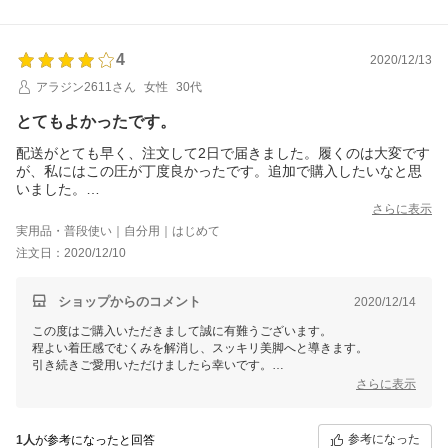
4
2020/12/13
アラジン2611さん
女性
30代
とてもよかったです。
配送がとても早く、注文して2日で届きました。履くのは大変です
が、私にはこの圧が丁度良かったです。追加で購入したいなと思
いました。
あとこのレギンスの上にデニムを履いたら、昨日までは無かった
さらに表示
太もも部分に余裕が出来ました。欲を言うと、おしりからお腹ま
実用品・普段使い｜自分用｜はじめて
での圧がもう少し強くてもいいかなと思いました。ヒップアップ
注文日：2020/12/10
効果ももう少しあると嬉しいです。
ショップからのコメント
2020/12/14
この度はご購入いただきまして誠に有難うございます。
程よい着圧感でむくみを解消し、スッキリ美脚へと導きます。
引き続きご愛用いただけましたら幸いです。
お客様からいただいた貴重なご意見を参考に商品の改善に努力して参り
さらに表示
ます。
またのご利用お待ち申し上げております。
参考になった
1人
が参考になったと回答