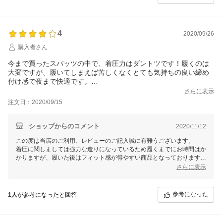
4
2020/09/26
購入者さん
今まで買ったスパッツの中で、着圧力はダントツです！履くのは
大変ですが、履いてしまえば苦しくなくとても気持ちの良い締め
付け感で夜まで快適です。
ただ、届いて履こうとしたら股と左足の接続部分に小さな穴があ
さらに表示
り、そこから履くたびに徐々に伝線が広がっていってます。
注文日：2020/09/15
足首辺りまで行ってしまったらまた書い直そうと思います。
ショップからのコメント
2020/11/12
この度は当店のご利用、レビューのご記入誠に有難うございます。
着圧に関しましては強力な造りになっているため履くまでにお時間はか
かりますが、履いた後はフィット感が得やすい商品となっております。
当店ではご購入より1週間以内であればご使用済みの場合も
さらに表示
全額返金保証の対象とさせていただきます。
今後ともお客様のご期待に添えるよう、店舗運営に励んでまいります。
またのご利用を心よりお待ち申し上げております。
参考になった
1人
が参考になったと回答