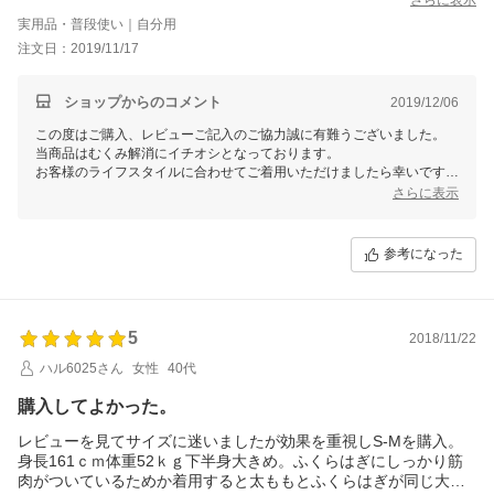
す！
実用品・普段使い｜自分用
でも頑張って履いた後はキツくなく、着圧の強さが気持ちいい～
注文日：2019/11/17
～！グググっと足の余分なお肉がお尻まで持ち上がってきます！
足に余分なお肉がありすぎなのか、お尻の下には少し違和感があ
りますがいつかこのお肉が動いてくれるのでは？と期待させてく
ショップからのコメント
2019/12/06
れる着圧の強さです。
この度はご購入、レビューご記入のご協力誠に有難うございました。
そして長時間イスに座っていてもむくまず、足が楽でした～～い
当商品はむくみ解消にイチオシとなっております。
つもぱムクムクなのに！
お客様のライフスタイルに合わせてご着用いただけましたら幸いです。
ただ履くのに力を入れすぎてしまい、おまたから太ももらへんに
またのご利用心よりお待ちしております。
さらに表示
少し穴が開き、伝線ができてしまいました。
ズボンの下に履くので気にせずに履き続けますが！笑笑 気をつけ
ようと思います。
参考になった
足が細くなるといいなあ～～
5
2018/11/22
ハル6025さん
女性
40代
購入してよかった。
レビューを見てサイズに迷いましたが効果を重視しS-Mを購入。
身長161ｃｍ体重52ｋｇ下半身大きめ。ふくらはぎにしっかり筋
肉がついているためか着用すると太ももとふくらはぎが同じ大き