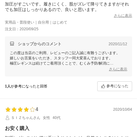
加圧がすごいです。履きにくく、股がズレて降りてきますがそれ
でも加圧はしっかりあるので、良いと思います。
さらに表示
実用品・普段使い｜自分用｜はじめて
注文日：2020/09/25
ショップからのコメント
2020/11/12
この度は当店のご利用、レビューのご記入誠に有難うございます。
嬉しいお言葉をいただき、スタッフ一同大変喜んでおります。
極圧レギンスは続けてご着用頂くことで、むくみ予防/解消に
より一層効果を実感いただける商品となっております。
さらに表示
今後ともお客様のご期待に添えるよう商品向上、店舗運営に励んでまい
ります。
参考になった
1人
が参考になったと回答
4
2020/10/04
ＳＩＺちゃんさん
女性
40代
お安く購入