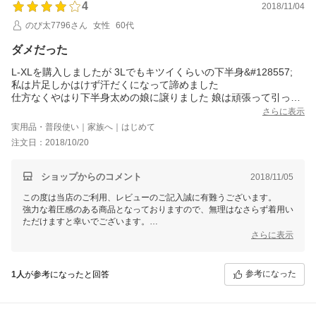
4
2018/11/04
のび太7796さん
女性
60代
ダメだった
L-XLを購入しましたが 3Lでもキツイくらいの下半身&#128557;
私は片足しかはけず汗だくになって諦めました
仕方なくやはり下半身太めの娘に譲りました 娘は頑張って引っ張
り上げるようにはいたら何とかはけて良かった
さらに表示
ものすごい着圧だけど足が軽くなると喜んでいます。
実用品・普段使い｜家族へ｜はじめて
注文日：2018/10/20
ショップからのコメント
2018/11/05
この度は当店のご利用、レビューのご記入誠に有難うございます。
強力な着圧感のある商品となっておりますので、無理はなさらず着用い
ただけますと幸いでございます。
今後ともお客様のご期待に添えるよう、商品機能向上、店舗運営に励ん
さらに表示
でまいります。
またのご利用を心よりお待ち申し上げております。
参考になった
1人
が参考になったと回答