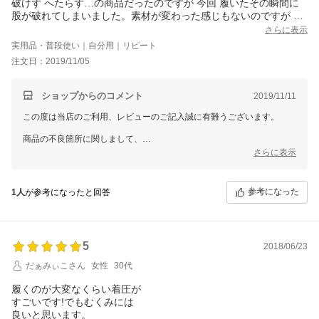
破けず へたらず…の商品だったのですが 今回 履いたその瞬間に
股が破れてしまいました。素材が変わった感じもないのですが と
ても残念だったので 星マイナス1にしてしまいたした。
さらに表示
実用品・普段使い｜自分用｜リピート
注文日：2019/11/05
ショップからのコメント
2019/11/11
この度は当店のご利用、レビューのご記入誠に有難うございます。
商品の不良箇所に関しまして、
ご不快の念をおかけいたしまして誠に申し訳ございませんでした。
さらに表示
当店からの対応につきましてはメールにてご連絡させていただきたく存
じます。
参考になった
1人
が参考になったと回答
今後とも何卒宜しくお願い申し上げます。
5
2018/06/23
だぁみぃこさん
女性
30代
履くのが大変なくらい着圧が
すごいです!でもむくみには
良いと思います。