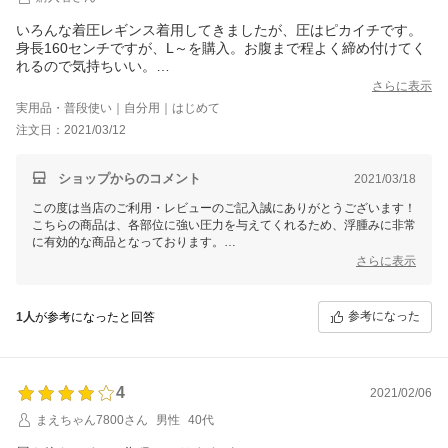
いろんな着圧レギンス着用してきましたが、圧はピカイチです。
身長160センチですが、L～を購入。お腹まで程よく締め付けてく
れるので気持ちいい。
立ち仕事なので、仕事中に着用してみます。
さらに表示
実用品・普段使い｜自分用｜はじめて
注文日：2021/03/12
ショップからのコメント
2021/03/18
この度は当店のご利用・レビューのご記入誠にありがとうございます！
こちらの商品は、各部位に強い圧力を与えてくれるため、浮腫みに非常
に有効的な商品となっております。
姉妹店舗「補正屋」でも補正下着をより多く取り揃えておりますので
さらに表示
ご興味がございましたら是非そちらもご覧いただけますと幸いです！
またのご利用を心よりお待ちしております。
参考になった
1人
が参考になったと回答
4
2021/02/06
まえちゃん7800さん
男性
40代