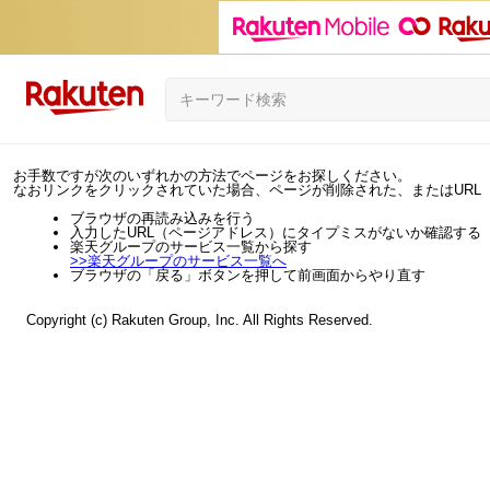
お手数ですが次のいずれかの方法でページをお探しください。
なおリンクをクリックされていた場合、ページが削除された、またはURL
ブラウザの再読み込みを行う
入力したURL（ページアドレス）にタイプミスがないか確認する
楽天グループのサービス一覧から探す
>>
楽天グループのサービス一覧へ
ブラウザの「戻る」ボタンを押して前画面からやり直す
Copyright (c) Rakuten Group, Inc. All Rights Reserved.