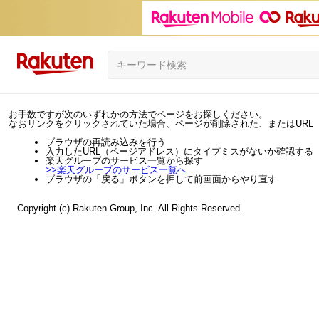
お手数ですが次のいずれかの方法でページをお探しください。
なおリンクをクリックされていた場合、ページが削除された、またはURL
ブラウザの再読み込みを行う
入力したURL（ページアドレス）にタイプミスがないか確認する
楽天グループのサービス一覧から探す
>>
楽天グループのサービス一覧へ
ブラウザの「戻る」ボタンを押して前画面からやり直す
Copyright (c) Rakuten Group, Inc. All Rights Reserved.