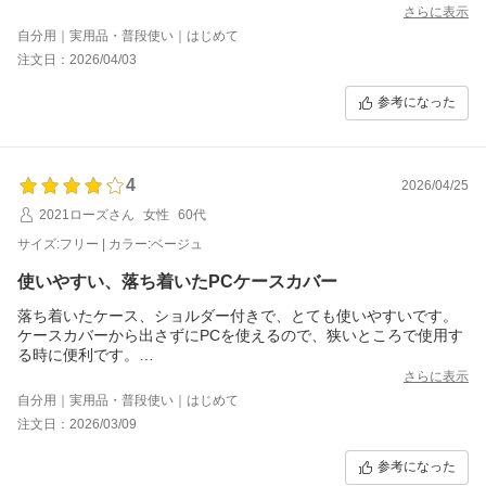
残念な点は、?撥水加工がない
さらに表示
?想像よりもグニャとしている。
自分用｜実用品・普段使い｜はじめて
もう少し張りのある質感が好きな方には、んーって感じです…(そ
注文日：2026/04/03
の分軽量です！)
ただ圧倒的にデザインがおしゃれなので、買って良かったです♪
参考になった
4
2026/04/25
2021ローズさん
女性
60代
サイズ:フリー | カラー:ベージュ
使いやすい、落ち着いたPCケースカバー
落ち着いたケース、ショルダー付きで、とても使いやすいです。
ケースカバーから出さずにPCを使えるので、狭いところで使用す
る時に便利です。
要望としては、もう少し内側がハードだと安心感が増すと思いま
さらに表示
す。
自分用｜実用品・普段使い｜はじめて
ただ、日頃はバックに入れずに持ち歩けるので、購入して良かっ
注文日：2026/03/09
たと思っています。
参考になった