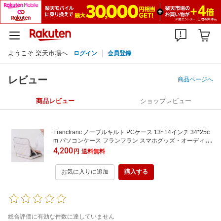
ようこそ 楽天市場へ
ログイン
会員登録
レビュー
商品ページへ
商品レビュー
ショップレビュー
Francfranc ノーブルキルト PCケース 13~14インチ 34*25c
m パソコンケース フランフラン スマホグッズ・オーディオ
機器 スマホ・タブレット・PCケース/カバー ベージュ【送
4,200
円
送料無料
料無料】
お気に入りに追加
購入する
総合評価に有効な件数に達していません