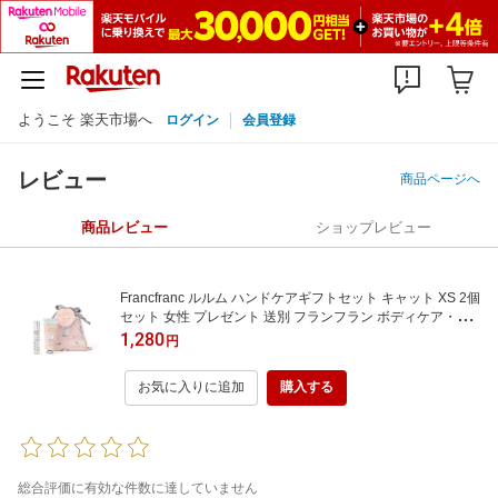
ようこそ 楽天市場へ
ログイン
会員登録
レビュー
商品ページへ
商品レビュー
ショップレビュー
Francfranc ルルム ハンドケアギフトセット キャット XS 2個
セット 女性 プレゼント 送別 フランフラン ボディケア・オ
ーラルケア ハンドケア ピンク
1,280
円
お気に入りに追加
購入する
総合評価に有効な件数に達していません