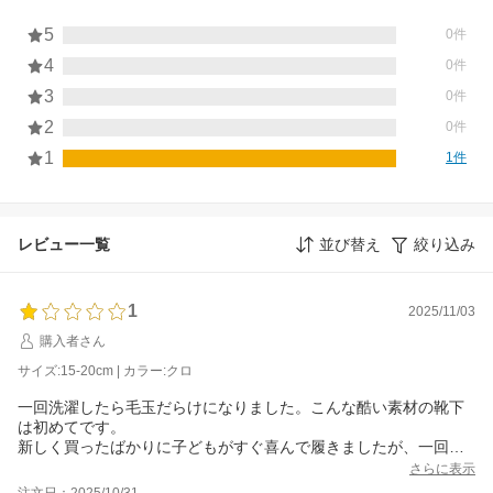
5
0件
4
0件
3
0件
2
0件
1
1件
レビュー一覧
並び替え
絞り込み
1
2025/11/03
購入者さん
サイズ:15-20cm | カラー:クロ
一回洗濯したら毛玉だらけになりました。こんな酷い素材の靴下
は初めてです。
新しく買ったばかりに子どもがすぐ喜んで履きましたが、一回で
これは流石に酷いと思います。
さらに表示
デザインが気に入ったのに残念です。
注文日：2025/10/31