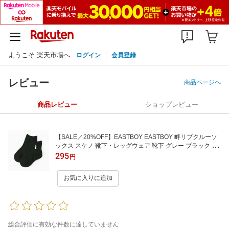
ようこそ 楽天市場へ
ログイン
会員登録
レビュー
商品ページへ
商品レビュー
ショップレビュー
【SALE／20%OFF】EASTBOY EASTBOY 畔リブクルーソ
ックス スケノ 靴下・レッグウェア 靴下 グレー ブラック ネ
イビー ホワイト
295
円
お気に入りに追加
総合評価に有効な件数に達していません