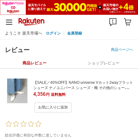
ようこそ 楽天市場へ
ログイン
会員登録
レビュー
商品ページへ
商品レビュー
ショップレビュー
【SALE／40%OFF】NANO universe Vカット2wayフラット
シューズ ナノユニバース シューズ・靴 その他のシューズ・
靴 ホワイト ブラック【送料無料】
4,356
円
送料無料
お気に入りに追加
総合評価に有効な件数に達していません