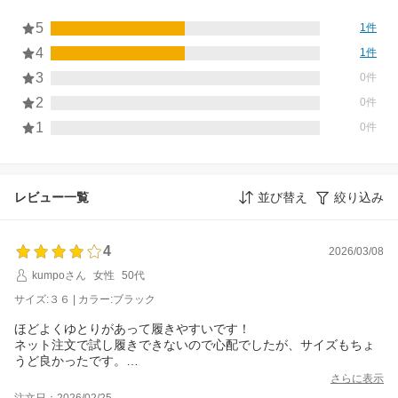
5
1件
4
1件
3
0件
2
0件
1
0件
レビュー一覧
並び替え
絞り込み
4
2026/03/08
kumpoさん
女性
50代
サイズ:３６ | カラー:ブラック
ほどよくゆとりがあって履きやすいです！
ネット注文で試し履きできないので心配でしたが、サイズもちょ
うど良かったです。
シンプルで何にでも合わせやすく、普段履きにもちょっとしたお
さらに表示
注文日：2026/02/25